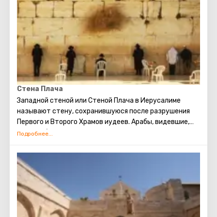
которые транслируют по всему миру. Главная святыня
города – серебряная звезда в пещере храма
Рождества Христова, которой отмечено место, где
появился на свет Иисус. В этом храме есть
чудотворная икона улыбающейся Божьей Матери,
пещера Избиенных младенцев.
Стена Плача
Западной стеной или Стеной Плача в Иерусалиме
называют стену, сохранившуюся после разрушения
Первого и Второго Храмов иудеев. Арабы, видевшие,
как скорбят евреи о разрушении храма, прозвали это
место Стеной плача. В настоящее время существует
традиция: стоя у Стены Плача просить о самом
сокровенном. Можно также вложить между камней
Стены записку с заветным желанием, которое
непременно сбудется. Собираясь посетить Стену
Плача, следует помнить о том, что это возможно
только в скромной одежде, прикрывающей колени и