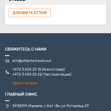
с ним, потому что только Иерусалим обладает таким
богатым духовным и историческим притяжением.
ДОБАВИТЬ ОТЗЫВ
СВЯЖИТЕСЬ С НАМИ
info@atlantistravel.co.il
+972 3 655 25 10
(Агентствам)
+972 3 655 25 22
(Частным лицам)
Офисы продаж
ГЛАВНЫЙ ОФИС
5938109, Израиль, г. Бат-Ям, ул. Ротшильд 29