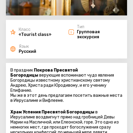
Тип
Класс
Групповая
«Tourist class»
экскурсия
Язык
Русский
В праздник
Покрова Пресвятой
Богородицы
верующие вспоминают чудо явления
Богородицы известному христианскому святому
Андрею, Христа ради Юродивому, и его ученику
Епифанию.
Мы же в этот день предлагаем посетить важные места
в Иерусалиме и Вифлееме.
Храм Успения Пресвятой Богородицы
в
Иерусалиме воздвигнут прямо над гробницей Девы
Марии на Масличной, или Елеонской, горе. Это одно из
немногих мест, где проходят богослужения сразу
нескольких конфессий: по меньшей мере девяти