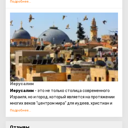
долине с оливковыми деревьями, некоторым из
которых более 2000 лет.
Это место известно также как Поле Пастушков, где
Ангел возвестил Рождение Христа бодрствовавшим в
поле пастухам.
В пещере, где произошло откровение Ангелов,
погребены три пастуха, очевидцы события, которые
пожелали быть похоронеными на том месте, где они
были удостоены видеть Славу Господню.
Иерусалим
Иерусалим
- это не только столица современного
Израиля, но и город, который является на протяжении
многих веков "центром мира" для иудеев, христиан и
мусульман.
Ни один другой город на планете не может сравниться
Отзывы