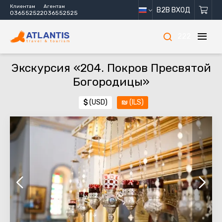
Клиентам
Агентам
B2B ВХОД
036552522
036552525
222
Экскурсия «204. Покров Пресвятой
Богородицы»
$
(USD)
₪
(ILS)