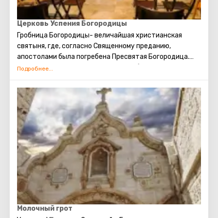
Церковь Успения Богородицы
Гробница Богородицы- величайшая христианская
святыня, где, согласно Священному преданию,
апостолами была погребена Пресвятая Богородица.
Расположена в Гефсимании. Над гробницей построена
пещерная церковь Успения Богородицы.
Молочный грот