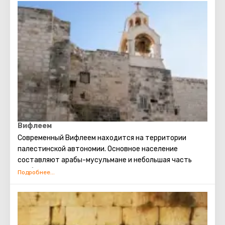
Вифлеем
Современный Вифлеем находится на территории
палестинской автономии. Основное население
составляют арабы-мусульмане и небольшая часть
арабов-христиан. Основной доход Вифлеему приносит
поток туристов. В этот город съезжаются
христианские паломники со всего света. Именно здесь
родился Иисус Христос. Каждое Рождество в
Вифлееме проводятся рождественские мессы,