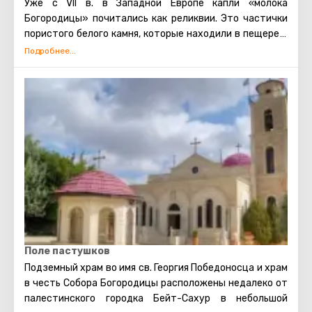
Уже с VII в. в Западной Европе капли «молока
Богородицы» почитались как реликвии. Это частички
пористого белого камня, которые находили в пещере в
Вифлееме, где
по преданию,
Святое семейство какое-
то время (около 40 дней) спасалось от воинов царя
Ирода.
Поле пастушков
Подземный храм во имя св. Георгия Победоносца и храм
в честь Собора Богородицы расположены недалеко от
палестинского городка Бейт-Сахур в небольшой