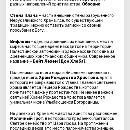
разных направлений христианства.
Обзорно
Стена Плача
– часть внешней стены разрушенного
Иерусалимского Храма, где, по существующей
традиции, можно оставить записки со своими
просьбами к Богу.
Вифлеем
– одно из древнейших населенных мест в
мире, в настоящее время находится на территории
Палестинской автономии и здесь находится одна из
древнейших христианских общин мира. Современное
название –
Бейт Лехем (Дом Хлеба).
Паломников со всего мира в Вифлееме привлекает,
прежде всего,
Храм Рождества Христова
, врата
которого не закрываются с VI века. Главной святыней
храма является Пещера Рождества, которая
почитается даже у протестантов. Не менее важной
святыней Храма Рождества Христова является
уникальная икона Улыбающейся Богородицы.
Не далеко от Храма Рождества Христова расположен
Молочный Грот
, в котором, по преданию, пряталось
Святое семейство от Царя Ирода. На протяжении
последних веков это место паломничества женщин,