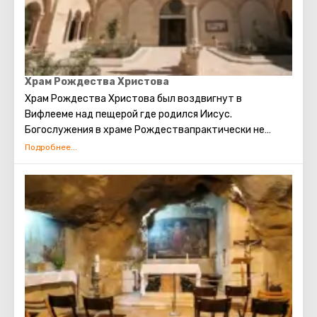
плечи.
Храм Рождества Христова
Храм Рождества Христова был воздвигнут в
Вифлееме над пещерой где родился Иисус.
Богослужения в храме Рождествапрактически не
прерывались с ранневизантийской эпохи. Современное
здание Храма Рождества Христова является
единственным христианским храмом в
Палестине, сохранившимся с домусульманского
периода.