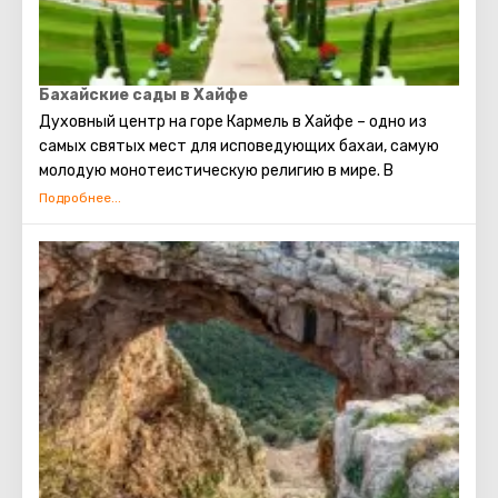
Бахайские сады в Хайфе
Духовный центр на горе Кармель в Хайфе – одно из
самых святых мест для исповедующих бахаи, самую
молодую монотеистическую религию в мире. В
составе центра храм, усыпальница, где покоятся
останки Баба, родоначальника веры, и знаменитые
сады.
Усыпальница представляет собой внушительную
постройку, увенчанную золоченым куполом. Она
снабжена подсветкой. Благодаря ей купол ночью
подсвечивается, но так, что кажется, будто источник
сияния находится внутри него.
Чтобы попасть к усыпальнице, гостю предстоит
пройти через сады, которые террасами покрывают
склон горы Кармель. Всего их двенадцать. Увидев это