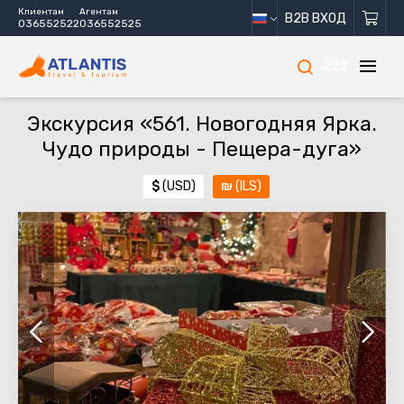
Клиентам
Агентам
B2B ВХОД
036552522
036552525
222
Экскурсия «561. Новогодняя Ярка.
Чудо природы - Пещера-дуга»
$
(USD)
₪
(ILS)