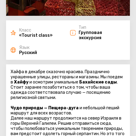
Тип
Класс
Групповая
«Tourist class»
экскурсия
Язык
Русский
Хайфа в декабре сказочно красива. Празднично
украшенные улицы, рестораны и магазины. Мы поедем
в
Хайфу
и осмотрим уникальные
Бахайские сады
.
Стоит заранее позаботиться о том, чтобы ваша
одежда соответствовала случаю — посещению
религиозной святыни.
Чудо природы — Пещера-дуга
и небольшой пеший
маршрут для всех возрастов.
Далее наш маршрут продолжится на север Израиля в
горы Верхней Галилеи. Решив отправиться сюда,
чтобы полюбоваться уникальным творением природы,
вам предстоит одолеть горный серпантин. Но это того