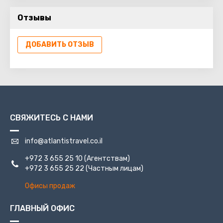
размеренного образа жизни, так и жаждущих
и евреи. Друзская деревня известная своим большим
приключений, и поклонников ночного драйва
Отзывы
торговым центром
ДОБАВИТЬ ОТЗЫВ
СВЯЖИТЕСЬ С НАМИ
info@atlantistravel.co.il
+972 3 655 25 10
(Агентствам)
+972 3 655 25 22
(Частным лицам)
Офисы продаж
ГЛАВНЫЙ ОФИС