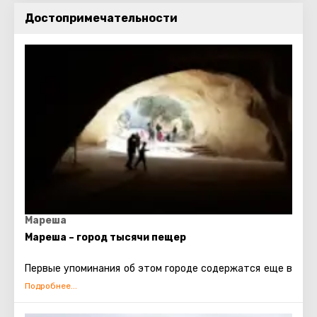
Достопримечательности
Мареша
Мареша – город тысячи пещер
Первые упоминания об этом городе содержатся еще в
Танахе, а если точнее, то в книге Иисуса Навина
(15:44). Там его называют одним из самых древних
иудейских городов.