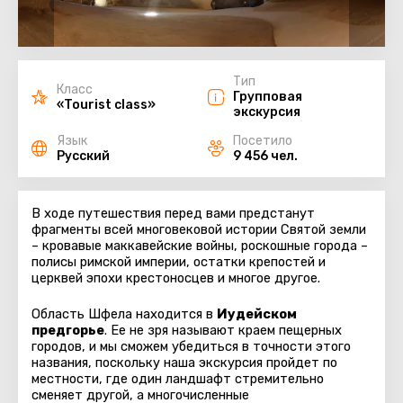
Тип
Класс
Групповая
«Tourist class»
экскурсия
Язык
Посетило
Русский
9 456 чел.
В ходе путешествия перед вами предстанут
фрагменты всей многовековой истории Святой земли
– кровавые маккавейские войны, роскошные города –
полисы римской империи, остатки крепостей и
церквей эпохи крестоносцев и многое другое.
Область Шфела находится в
Иудейском
предгорье
. Ее не зря называют краем пещерных
городов, и мы сможем убедиться в точности этого
названия, поскольку наша экскурсия пройдет по
местности, где один ландшафт стремительно
сменяет другой, а многочисленные