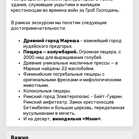
здания, служившие укрытием и жилищем
крестоносцам во времена войн за Гроб Господень.
В рамках экскурсии мы посетим следующие
достопримечательности:
Древний город Мареша
– важнейший город
иудейского предгорья.
Пещера — колумбарий.
Огромная пещера, с
2000 ниш для выращивания голубей.
Древние уникальные масличные прессы — в
Мареше найдены 22 маслобойни.
Финикийские погребальные пещеры с
оригинальными фресками и мифологическими
животными.
Колокольные пещеры.
Римский город Элевтерополис - Бейт-Гуврин.
Римский амфитеатр. Замок крестоносцев
Бетжибелен и большая церковь, переделанная
мусульманами в мечеть.
И на десерт,
винодельня «Мони»
.
Важно