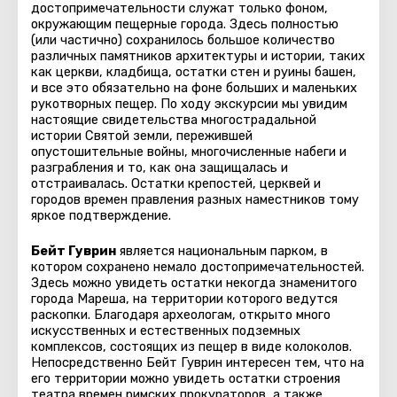
достопримечательности служат только фоном,
окружающим пещерные города. Здесь полностью
(или частично) сохранилось большое количество
различных памятников архитектуры и истории, таких
как церкви, кладбища, остатки стен и руины башен,
и все это обязательно на фоне больших и маленьких
рукотворных пещер. По ходу экскурсии мы увидим
настоящие свидетельства многострадальной
истории Святой земли, пережившей
опустошительные войны, многочисленные набеги и
разграбления и то, как она защищалась и
отстраивалась. Остатки крепостей, церквей и
городов времен правления разных наместников тому
яркое подтверждение.
Бейт Гуврин
является национальным парком, в
котором сохранено немало достопримечательностей.
Здесь можно увидеть остатки некогда знаменитого
города Мареша, на территории которого ведутся
раскопки. Благодаря археологам, открыто много
искусственных и естественных подземных
комплексов, состоящих из пещер в виде колоколов.
Непосредственно Бейт Гуврин интересен тем, что на
его территории можно увидеть остатки строения
театра времен римских прокураторов, а также