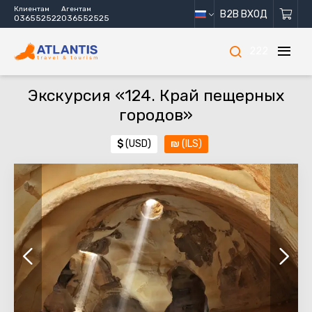
Клиентам
Агентам
B2B ВХОД
036552522
036552525
222
Экскурсия «124. Край пещерных
городов»
$
(USD)
₪
(ILS)