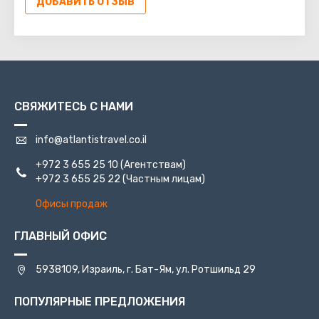
ДОБАВИТЬ ОТЗЫВ
№35, лежащее между городами Бейт-Шемеш и
Кирьят-Гат. Национальный парк находится неподалеку
от него. Он раскинулся на холме, высота которого 400
м.
СВЯЖИТЕСЬ С НАМИ
info@atlantistravel.co.il
+972 3 655 25 10
(Агентствам)
+972 3 655 25 22
(Частным лицам)
Офисы продаж
ГЛАВНЫЙ ОФИС
5938109, Израиль, г. Бат-Ям, ул. Ротшильд 29
ПОПУЛЯРНЫЕ ПРЕДЛОЖЕНИЯ