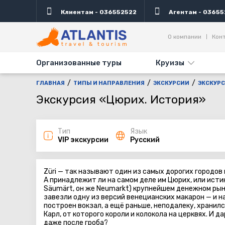
Клиентам - 036552522
Агентам - 03655
Описание
Важно
Дни выезда
Информаци
О компании
Кон
Организованные туры
Круизы
ГЛАВНАЯ
ТИПЫ И НАПРАВЛЕНИЯ
ЭКСКУРСИИ
ЭКСКУРС
Экскурсия «Цюрих. История»
Тип
Язык
VIP экскурсии
Русский
Züri — так называют один из самых дорогих городов 
А принадлежит ли на самом деле им Цюрих, или ист
Säumärt, он же Neumarkt) крупнейшем денежном рынк
завезли одну из версий венецианских макарон — и на
построен вокзал, а ещё раньше, неподалеку, хранил
Карл, от которого короли и колокола на церквях. И д
даже после гроба?