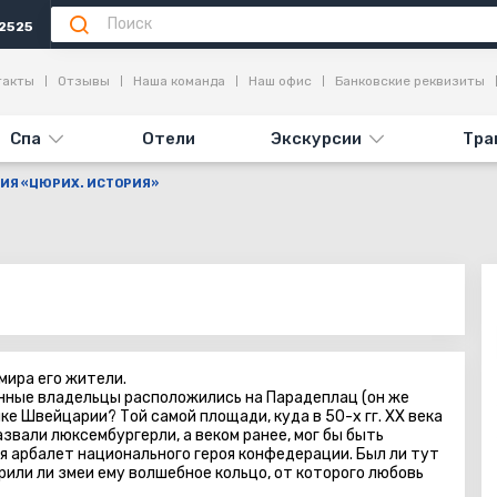
2525
я
Достопримечательности
Отзывы
такты
Отзывы
Наша команда
Наш офис
Банковские реквизиты
Спа
Отели
Экскурсии
Тра
ИЯ «ЦЮРИХ. ИСТОРИЯ»
мира его жители.
инные владельцы расположились на Парадеплац (он же
е Швейцарии? Той самой площади, куда в 50-х гг. XX века
звали люксембургерли, а веком ранее, мог бы быть
ся арбалет национального героя конфедерации. Был ли тут
арили ли змеи ему волшебное кольцо, от которого любовь