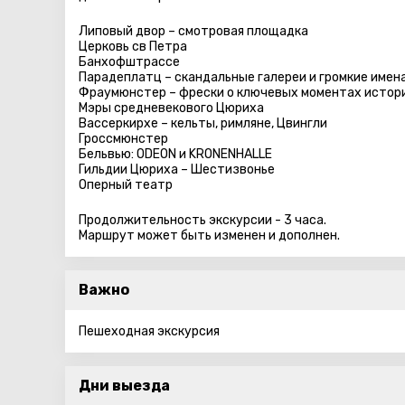
Липовый двор – смотровая площадка
Церковь св Петра
Банхофштрассе
Парадеплатц – скандальные галереи и громкие имен
Фраумюнстер – фрески о ключевых моментах истор
Мэры средневекового Цюриха
Вассеркирхе – кельты, римляне, Цвингли
Гроссмюнстер
Бельвью: ODEON и KRONENHALLE
Гильдии Цюриха – Шестизвонье
Оперный театр
Продолжительность экскурсии - 3 часа.
Маршрут может быть изменен и дополнен.
Важно
Пешеходная экскурсия
Дни выезда