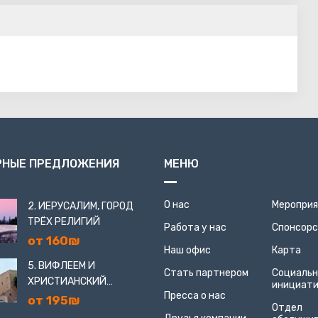
РНЫЕ ПРЕДЛОЖЕНИЯ
МЕНЮ
О нас
Меропри
2. ИЕРУСАЛИМ, ГОРОД
ТРЁХ РЕЛИГИЙ
Работа у нас
Спонсор
от 160₪
Наш офис
Карта
5. ВИФЛЕЕМ И
Стать партнером
Социаль
ХРИСТИАНСКИЙ
инициат
Пресса о нас
ИЕРУСАЛИМ
от 195₪
Отдел