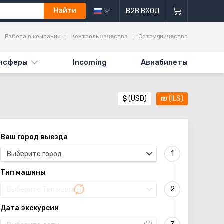
Найти
B2B ВХОД
Работа в компании
Контроль качества
Сотрудничество
нсферы
Incoming
Авиабилеты
$
(USD)
₪
(ILS)
Ваш город выезда
Выберите город
Тип машины
Выберите Тип машины
Дата экскурсии