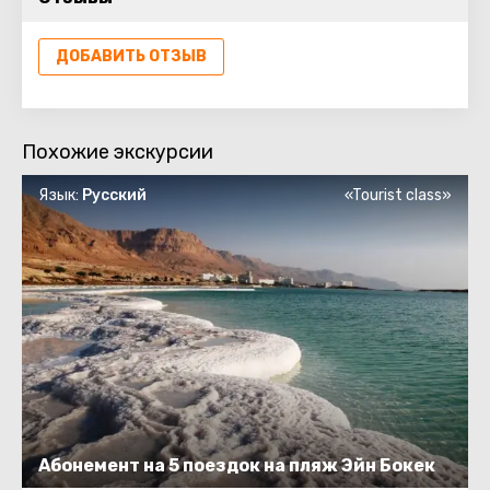
искусства Израиля. Музей хранит артефакты самых
разных эпох – от предметов доисторических времен
до произведений современного искусства.
ДОБАВИТЬ ОТЗЫВ
Похожие экскурсии
Язык:
Русский
«Tourist class»
Абонемент на 5 поездок на пляж Эйн Бокек