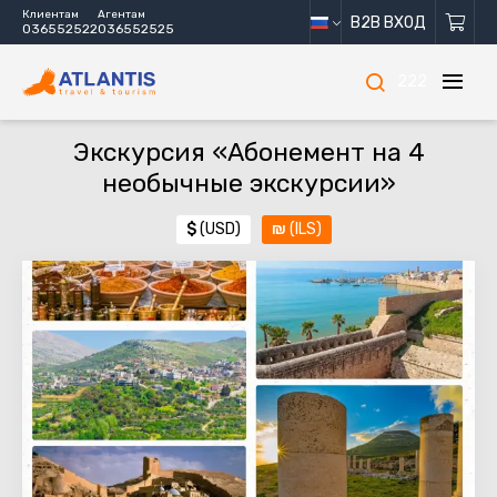
Клиентам
Агентам
B2B ВХОД
036552522
036552525
222
Экскурсия «Абонемент на 4
необычные экскурсии»
$
(USD)
₪
(ILS)