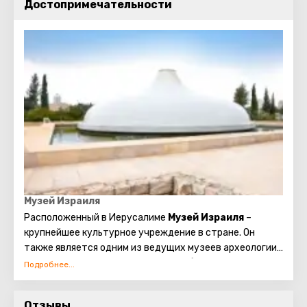
Достопримечательности
Музей Израиля
Расположенный в Иерусалиме
Музей Израиля
–
крупнейшее культурное учреждение в стране. Он
также является одним из ведущих музеев археологии
и искусства в мире. Основан музей был в 1965 году. С
тех пор здесь удалось собрать огромную коллекцию
экспонатов – целую энциклопедию истории и
Отзывы