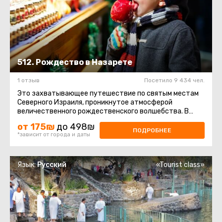
512. Рождество в Назарете
1 отзыв
Посетило 9 434 чел.
Это захватывающее путешествие по святым местам
Северного Израиля, проникнутое атмосферой
величественного рождественского волшебства. В
течение дня вы посетите несколько ...
от 175₪
до 498₪
ПОДРОБНЕЕ
*зависит от города и даты
Язык:
Русский
«Tourist class»