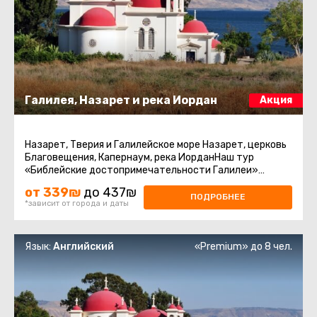
Галилея, Назарет и река Иордан
Акция
Назарет, Тверия и Галилейское море Назарет, церковь
Благовещения, Капернаум, река ИорданНаш тур
«Библейские достопримечательности Галилеи»
предлагает уникальную ...
от 339₪
до 437₪
ПОДРОБНЕЕ
*зависит от города и даты
Язык:
Английский
«Premium» до 8 чел.