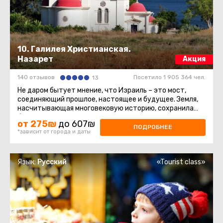
10. Галилея Христианская.
Назарет
Акция
140 отзывов
Посетило 1 905 364 чел.
13
Не даром бытует мнение, что Израиль – это мост,
соединяющий прошлое, настоящее и будущее. Земля,
насчитывающая многовековую историю, сохранила
бессмертные памятники ...
от 275₪
до 607₪
ПОДРОБНЕЕ
*зависит от города и даты
Язык:
Русский
«Tourist class»