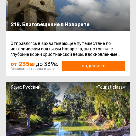
218. Благовещение в Назарете
Отправляясь в захватывающее путешествие по
историческим святыням Назарета, вы встретите
глубокие корни христианской веры, вдохновленные
величием моментов, связанных ...
от 235₪
до 339₪
ПОДРОБНЕЕ
*зависит от города и даты
Язык:
Русский
«Tourist class»