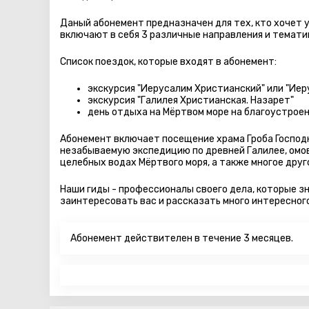
Даный абонемент предназначен для тех, кто хочет
включают в себя 3 различные направления и тематик
Список поездок, которые входят в абонемент:
экскурсия "Иерусалим Христианский" или "Иеру
экскурсия "Галилея Христианская. Назарет"
день отдыха на Мёртвом море на благоустрое
Абонемент включает посещение храма Гроба Господн
незабываемую экспедицию по древней Галилее, омов
целебных водах Мёртвого моря, а также многое друг
Наши гиды - профессионалы своего дела, которые зн
заинтересовать вас и рассказать много интересного
Абонемент действителен в течение 3 месяцев.