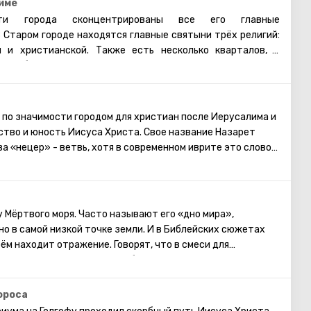
име
и города сконцентрированы все его главные
 Старом городе находятся главные святыни трёх религий:
й и христианской. Также есть несколько кварталов, в
 арабы, христиане и армяне. Несмотря на то, что армяне
нство, для них проводятся отдельные службы в храмах, и
армянском квартале практически не бывает туристических
увидеть потрясающие памятники старинной архитектуры,
 по значимости городом для христиан после Иерусалима и
Старому городу. Башня Давида, Храм Гроба Господня,
ство и юность Иисуса Христа. Свое название Назарет
я торговая улица, Стена Плача и многие другие
ва «нецер» - ветвь, хотя в современном иврите это слово
ерусалима открыты для посещения туристами.
ачения ветви. Впервые Назарет упоминается именно в
 раскопкам раньше тут существовало
ление, где проживало всего несколько десятков семей,
 Мёртвого моря. Часто называют его «дно мира»,
мейство (Пресвятая Дева Мария, Иосиф и Иисус Христос).
но в самой низкой точке земли. И в Библейских сюжетах
тыня в Назарете – это несомненно грот Благовещения,
м находит отражение. Говорят, что в смеси для
 Благовещения. В окрестностях города находятся:
строительстве Вавилонской башни использовался состав,
ис – родительский дом Марии, остатки крепости
 компонентов, содержащихся в Мёртвом море.
хеологические достопримечательности.
епления Ноева ковчега. На берегах Мёртвого моря создана
ороса
 называют «hа-Ноцри», что означает – назарянин.
на: гостиницы, санатории, центры здоровья и красоты,