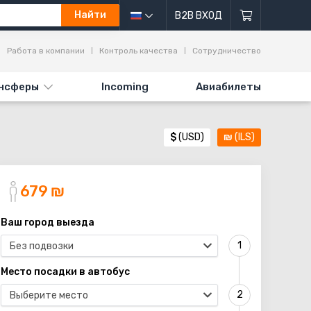
Найти
B2B ВХОД
ы
Работа в компании
Контроль качества
Сотрудничество
нсферы
Incoming
Авиабилеты
$
(USD)
₪
(ILS)
679
₪
Ваш город выезда
Без подвозки
Место посадки в автобус
Выберите место