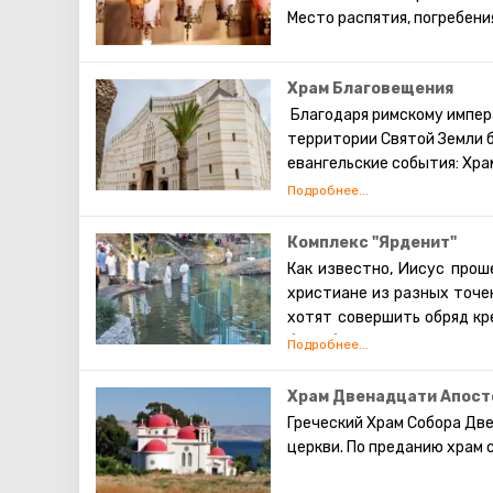
Место распятия, погребени
Храм Благовещения
Благодаря римскому импер
территории Святой Земли 
евангельские события: Хра
Иерусалиме и Храм Благове
христианской традиции име
благую весть о рождении м
Комплекс "Ярденит"
Современная церковь воздв
Как известно, Иисус прош
церковью на всем ближнем 
христиане из разных точек
уровень – грот, где по пр
хотят совершить обряд кр
Следует обратить внимание
был оборудован специальн
сохранившие почти первоз
представляет собой споко
В гроте находится престол
оборудовано всем необхо
Храм Двенадцати Апост
«Verbum caro hic factum es
кабинки, и раздевалки, и
Греческий Храм Собора Дв
Кроме того, на территор
церкви. По преданию храм 
представляется возможны
специальные ёмкости для 