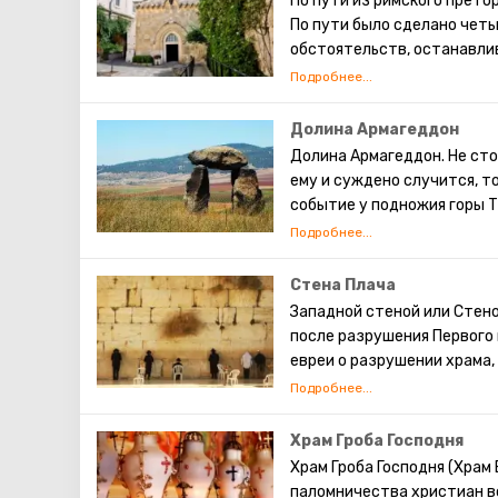
По пути из римского прето
проводящие процедуры с и
По пути было сделано чет
обстоятельств, останавли
станциями. На месте перв
часовни. Оставшиеся четыр
Крестному пути, можно сам
Долина Армагеддон
Иисусу. ( В программе мар
Долина Армагеддон. Не сто
ему и суждено случится, т
событие у подножия горы Т
которые сойдутся в яростн
уже были, начиная от египе
Наполеоном.
Стена Плача
Армагеддон можно перевест
Западной стеной или Стен
Еще в древности холм зан
после разрушения Первого 
торговые пути от портов С
евреи о разрушении храма,
Хародскую и Бейт-Шеанску
существует традиция: стоя
Меггидо был господствующ
также вложить между камн
многовековую историю пре
непременно сбудется. Соби
Храм Гроба Господня
археологические раскопки.
это возможно только в скр
Храм Гроба Господня (Храм
культурных слоев, высотой
паломничества христиан вс