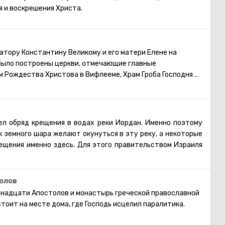
я и воскрешения Христа.
атору Константину Великому и его матери Елене на
было построены церкви, отмечающие главные
м Рождества Христова в Вифлееме, Храм Гроба Господня в
щения в Назарете. Уникально это место тем, что согласно
нно здесь жила Мария, когда архангел Гавриил возвестил
ессии.
игнута в 1969 году и является крупнейшей католической
ел обряд крещения в водах реки Иордан. Именно поэтому
востоке. Церковь состоит из двух уровней, нижний
 земного шара желают окунуться в эту реку, а некоторые
иданию находилась Дева Мария во время благовещения.
ещения именно здесь. Для этого правительством Израиля
 на фрески, дошедшие до нас из прошлого и чудом
ый комплекс под названием Ярденит. Комплекс «Ярденит»
данный вид.
йную заводь у истока священной реки Иордан. Это место
, с мраморным кругом, где написано послание на латыни:
димым для удобства посетителей. Здесь есть и душевые
олов
t» - «Здесь слово твое стало плотью».
 пешеходные дорожки, по которым удобно подойти к воде.
енадцати Апостолов и монастырь греческой православной
ии комплекса находятся небольшие магазины, в которых
стоит на месте дома, где Господь исцелил паралитика.
м приобрести сувениры или косметику Израиля, а также
воды Иордана.