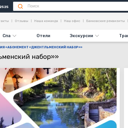
2525
Дни выезда
Информация
Достопримечательности
Отзыв
такты
Отзывы
Наша команда
Наш офис
Банковские реквизиты
Спа
Отели
Экскурсии
Тра
СИЯ «АБОНЕМЕНТ «ДЖЕНТЛЬМЕНСКИЙ НАБОР»»
ьменский набор»»