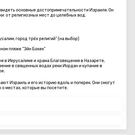
 увидеть основные достопримечательности Израиля. Он
и: от религиозных мест до целебных вод.
салим, город трёх религий" (на выбор)
нном
пляже "Эйн Бокек"
я в Иерусалиме и храма Благовещения в Назарете,
ение в священных водах реки Иордан и купание в
ое.
ают Израиль и его историю вдоль и поперек. Они смогут
 о местах, которые вы посетите.