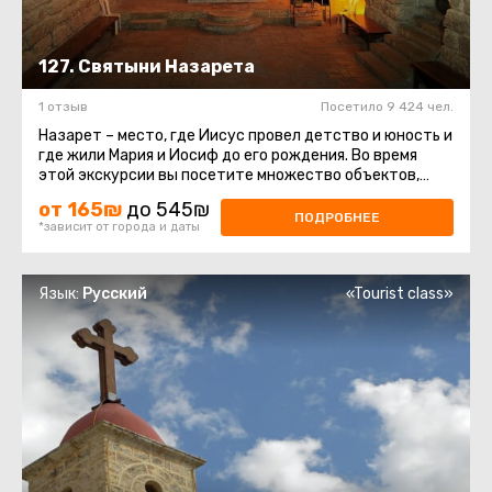
127. Святыни Назарета
1 отзыв
Посетило 9 424 чел.
Назарет – место, где Иисус провел детство и юность и
где жили Мария и Иосиф до его рождения. Во время
этой экскурсии вы посетите множество объектов,
которые христианство ...
от 165₪
до 545₪
ПОДРОБНЕЕ
*зависит от города и даты
Язык:
Русский
«Tourist class»