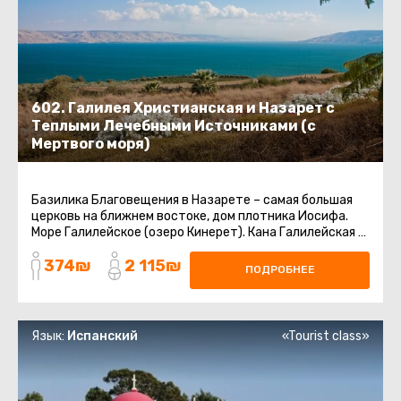
602. Галилея Христианская и Назарет с
Теплыми Лечебными Источниками (с
Мертвого моря)
Базилика Благовещения в Назарете – самая большая
церковь на ближнем востоке, дом плотника Иосифа.
Море Галилейское (озеро Кинерет). Кана Галилейская –
Церковь ...
374₪
2 115₪
ПОДРОБНЕЕ
Язык:
Испанский
«Tourist class»