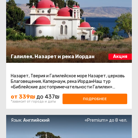
Галилея, Назарет и река Иордан
Акция
Назарет, Тверия и Галилейское море Назарет, церковь
Благовещения, Капернаум, река ИорданНаш тур
«Библейские достопримечательности Галилеи»
предлагает уникальную ...
от 339₪
до 437₪
ПОДРОБНЕЕ
*зависит от города и даты
Язык:
Английский
«Premium» до 8 чел.