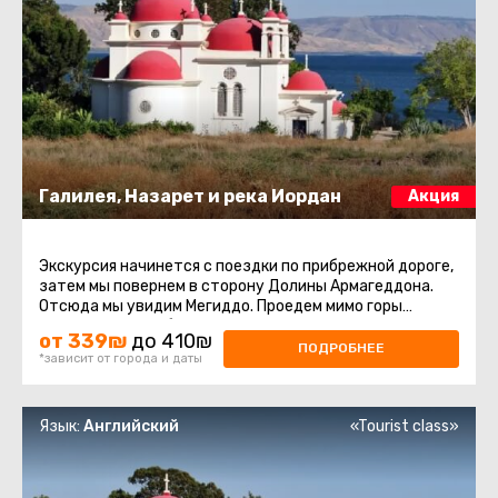
Галилея, Назарет и река Иордан
Акция
Экскурсия начинется с поездки по прибрежной дороге,
затем мы повернем в сторону Долины Армагеддона.
Отсюда мы увидим Мегиддо. Проедем мимо горы
Свержения и прибудем ...
от 339₪
до 410₪
ПОДРОБНЕЕ
*зависит от города и даты
Язык:
Английский
«Tourist class»