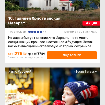
10. Галилея Христианская.
Назарет
Акция
140 отзывов
Посетило 1 905 364 чел.
13
Не даром бытует мнение, что Израиль – это мост,
соединяющий прошлое, настоящее и будущее. Земля,
насчитывающая многовековую историю, сохранила
бессмертные памятники ...
от 275₪
до 607₪
ПОДРОБНЕЕ
*зависит от города и даты
Язык:
Русский
«Tourist class»