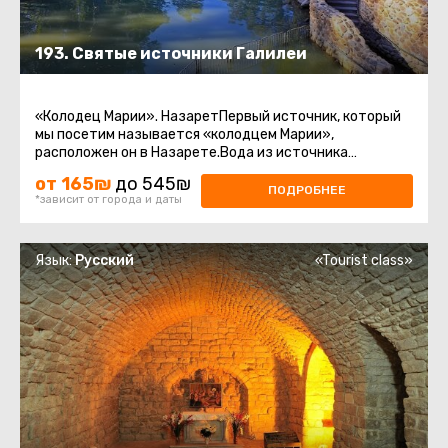
193. Святые источники Галилеи
«Колодец Марии». НазаретПервый источник, который
мы посетим называется «колодцем Марии»,
расположен он в Назарете.Вода из источника
считается священной у христиан.Храм ...
от 165₪
до 545₪
ПОДРОБНЕЕ
*зависит от города и даты
Язык:
Русский
«Tourist class»