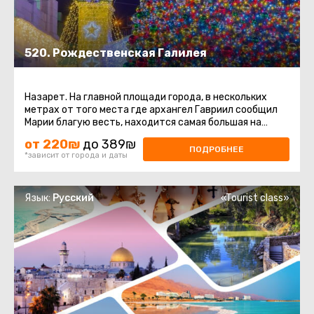
520. Рождественская Галилея
Назарет. На главной площади города, в нескольких
метрах от того места где архангел Гавриил сообщил
Марии благую весть, находится самая большая на
Ближнем Востоке Рождественская ...
от 220₪
до 389₪
ПОДРОБНЕЕ
*зависит от города и даты
Язык:
Русский
«Tourist class»