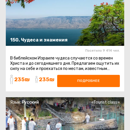
150. Чудеса и знамения
Посетило 9 414 чел.
В библейском Израиле чудеса случаются со времен
Христа и до сегодняшнего дня. Предлагаем ощутить их
силу на себе и проехаться по местам, известным
необычными событиями ...
235₪
235₪
ПОДРОБНЕЕ
Язык:
Русский
«Tourist class»