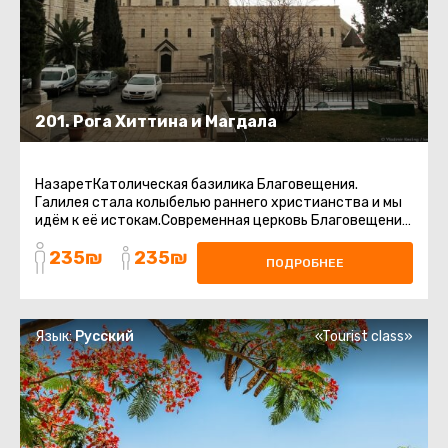
201. Рога Хиттина и Магдала
НазаретКатолическая базилика Благовещения.
Галилея стала колыбелью раннего христианства и мы
идём к её истокам.Современная церковь Благовещения
воздвигнута в 1969 ...
235₪
235₪
ПОДРОБНЕЕ
Язык:
Русский
«Tourist class»