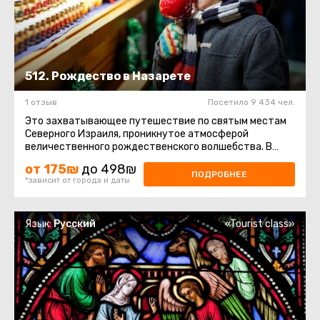
512. Рождество в Назарете
1 отзыв
Посетило 9 434 чел.
Это захватывающее путешествие по святым местам
Северного Израиля, проникнутое атмосферой
величественного рождественского волшебства. В
течение дня вы посетите несколько ...
от 175₪
до 498₪
ПОДРОБНЕЕ
*зависит от города и даты
Язык:
Русский
«Tourist class»