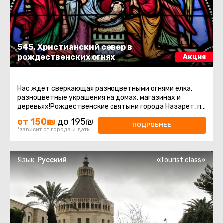
545. Христианский север в
рождественских огнях
Акция
Нас ждет сверкающая разноцветными огнями елка,
разноцветные украшения на домах, магазинах и
деревьях!Рождественские святыни города Назарет, по
следам апостолов в горах ...
от 150₪
до 195₪
ПОДРОБНЕЕ
*зависит от города и даты
Язык:
Русский
«Tourist class»