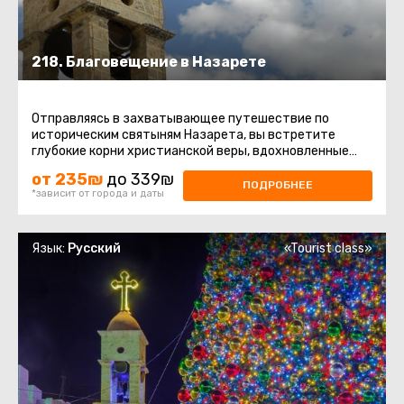
218. Благовещение в Назарете
Отправляясь в захватывающее путешествие по
историческим святыням Назарета, вы встретите
глубокие корни христианской веры, вдохновленные
величием моментов, связанных ...
от 235₪
до 339₪
ПОДРОБНЕЕ
*зависит от города и даты
Язык:
Русский
«Tourist class»