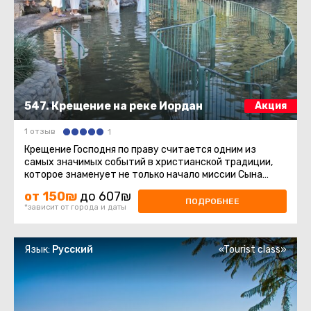
547. Крещение на реке Иордан
Акция
1 отзыв
1
Крещение Господня по праву считается одним из
самых значимых событий в христианской традиции,
которое знаменует не только начало миссии Сына
Божия на земле, но и явление ...
от 150₪
до 607₪
ПОДРОБНЕЕ
*зависит от города и даты
Язык:
Русский
«Tourist class»