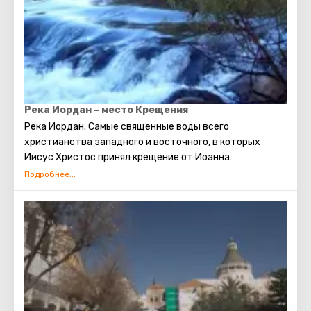
Река Иордан – место Крещения
Река Иордан. Самые священные воды всего
христианства западного и восточного, в которых
Иисус Христос принял крещение от Иоанна
Крестителя.
Иордан протяженностью в 232 км.берет начало у
подножия горы Хермон, протекает через озеро
Кинерет и впадает в Мертвое Море.Удивительно, что
когда-то долина реки утопала в тропических лесах, а в
прибрежных заводях водились гиппопотамы.
Неоднократно упоминается в Ветхом и Новом заветах.
Некогда река отделяла территорию Земли
обетованной, куда Иисус Навин привел
странствовавших после 40 лет по пустыне иудеев.