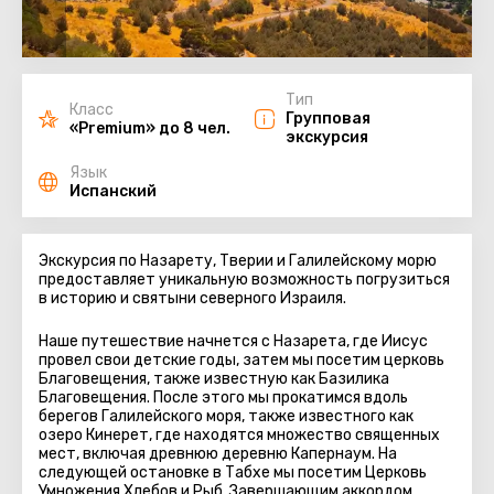
Тип
Класс
Групповая
«Premium» до 8 чел.
экскурсия
Язык
Испанский
Экскурсия по Назарету, Тверии и Галилейскому морю
предоставляет уникальную возможность погрузиться
в историю и святыни северного Израиля.
Наше путешествие начнется с Назарета, где Иисус
провел свои детские годы, затем мы посетим церковь
Благовещения, также известную как Базилика
Благовещения. После этого мы прокатимся вдоль
берегов Галилейского моря, также известного как
озеро Кинерет, где находятся множество священных
мест, включая древнюю деревню Капернаум. На
следующей остановке в Табхе мы посетим Церковь
Умножения Хлебов и Рыб. Завершающим аккордом