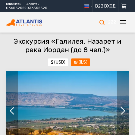
Клиентам
Агентам
B2B ВХОД
036552522
036552525
222
Экскурсия «Галилея, Назарет и
река Иордан (до 8 чел.)»
$
(USD)
₪
(ILS)