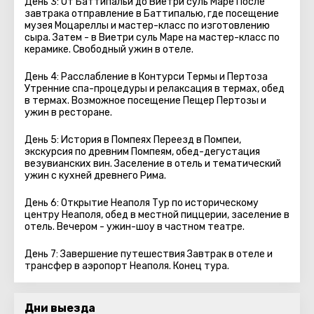
День 3: От Баттипальи до Виетри суль Маре После
завтрака отправление в Баттипалью, где посещение
музея Моцареллы и мастер-класс по изготовлению
сыра. Затем - в Виетри суль Маре на мастер-класс по
керамике. Свободный ужин в отеле.
День 4: Расслабление в Контурси Термы и Пертоза
Утренние спа-процедуры и релаксация в термах, обед
в термах. Возможное посещение Пещер Пертозы и
ужин в ресторане.
День 5: История в Помпеях Переезд в Помпеи,
экскурсия по древним Помпеям, обед-дегустация
везувианских вин. Заселение в отель и тематический
ужин с кухней древнего Рима.
День 6: Открытие Неаполя Тур по историческому
центру Неаполя, обед в местной пиццерии, заселение в
отель. Вечером - ужин-шоу в частном театре.
День 7: Завершение путешествия Завтрак в отеле и
трансфер в аэропорт Неаполя. Конец тура.
Дни выезда