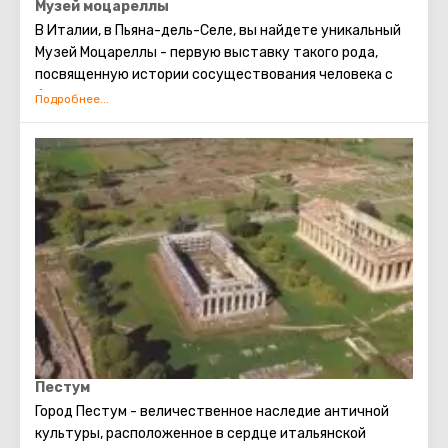
Музей моцареллы
В Италии, в Пьяна-дель-Селе, вы найдете уникальный
Музей Моцареллы - первую выставку такого рода,
посвященную истории сосуществования человека с
буйволом. Это удивительное место предлагает
увлекательное погружение в традиции и историю
производства моцареллы, раскрывая важность
буйвола в этом процессе.
Пестум
Город Пестум - величественное наследие античной
культуры, расположенное в сердце итальянской