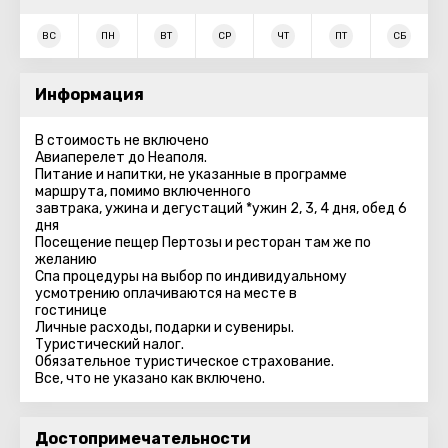
ВС
ПН
ВТ
СР
ЧТ
ПТ
СБ
Информация
В стоимость не включено
Авиаперелет до Неаполя.
Питание и напитки, не указанные в программе
маршрута, помимо включенного
завтрака, ужина и дегустаций *ужин 2, 3, 4 дня, обед 6
дня
Посещение пещер Пертозы и ресторан там же по
желанию
Спа процедуры на выбор по индивидуальному
усмотрению оплачиваются на месте в
гостинице
Личные расходы, подарки и сувениры.
Туристический налог.
Обязательное туристическое страхование.
Все, что не указано как включено.
Достопримечательности