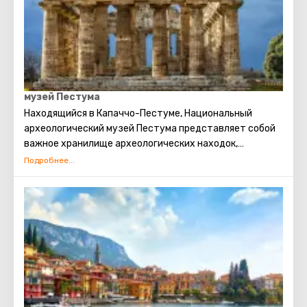
музей Пестума
Находящийся в Капаччо-Пестуме, Национальный
археологический музей Пестума представляет собой
важное хранилище археологических находок,
выявленных в ходе раскопок древнегреческого города
Посейдония, известного как Пестум. Этот музей
является одним из крупнейших в Италии, представляя
ценные артефакты и оставляя незабываемые
впечатления для посетителей.