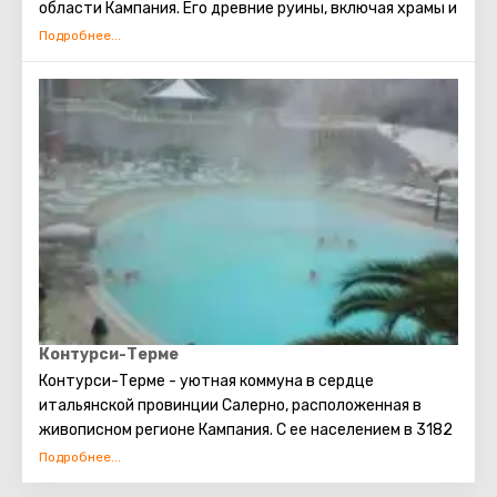
области Кампания. Его древние руины, включая храмы и
некрополи, переносят посетителей в эпоху древнего
мира. Ощутите мощь и величие римских построек,
исследуя обширные археологические комплексы.
Пестум - это уникальная возможность погрузиться в
историю и красоту древности, насладиться
уникальной атмосферой и восхититься величием
прошлого.
Контурси-Терме
Контурси-Терме - уютная коммуна в сердце
итальянской провинции Салерно, расположенная в
живописном регионе Кампания. С ее населением в 3182
человека и площадью 28 км², это место пропитано
атмосферой спокойствия и гармонии. Почтовый индекс