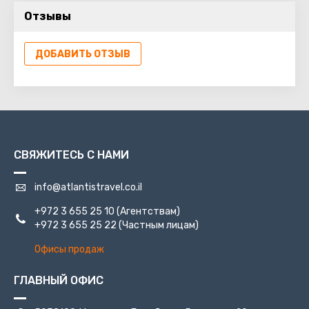
84024, а телефонный код - 0828. Контурси-Терме
Отзывы
славится своими термальными источниками и
живописной природой, привлекая гостей своим
уникальным очарованием и спокойствием.
ДОБАВИТЬ ОТЗЫВ
Покровителем коммуны почитается святой Донат из
Ареццо, добавляя месту духовную значимость.
СВЯЖИТЕСЬ С НАМИ
info@atlantistravel.co.il
+972 3 655 25 10
(Агентствам)
+972 3 655 25 22
(Частным лицам)
Офисы продаж
ГЛАВНЫЙ ОФИС