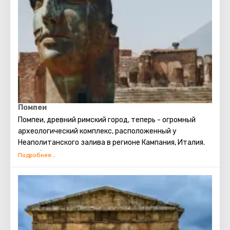
величием и красотой. Посещение Церкви Сан-Грегорио
Армено и Собора Дуомо обязательно порадует
любителей истории и архитектуры. Национальный
археологический музей предлагает увлекательное
погружение в историю Помпеи, а музей Капеллы Сан-
Северо удивит своими произведениями рококо.
Завершите день, наслаждаясь закатом на берегу
Неаполитанского залива, и погрузитесь в местные
обычаи и атмосферу этого прекрасного города.
Помпеи
Помпеи, древний римский город, теперь - огромный
археологический комплекс, расположенный у
Неаполитанского залива в регионе Кампания, Италия.
Погребенный извержением вулкана Везувий в 79 году
н. э., он представляет собой потрясающие руины,
откопанные в XVIII веке.