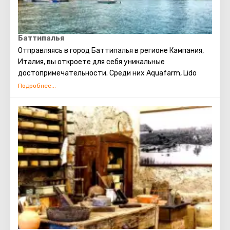
Баттипалья
Отправляясь в город Баттипалья в регионе Кампания,
Италия, вы откроете для себя уникальные
достопримечательности. Среди них Aquafarm, Lido
Malibù, а также Stadio Comunale “Luigi Pastena” di
Battipaglia. Наслаждайтесь обширными
возможностями для отдыха и развлечений в этом
прекрасном городе.