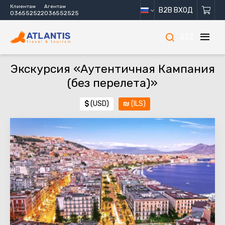
Клиентам
Агентам
B2B ВХОД
036552522
036552525
222
Экскурсия «Аутентичная Кампания
(без перелета)»
$
(USD)
₪
(ILS)