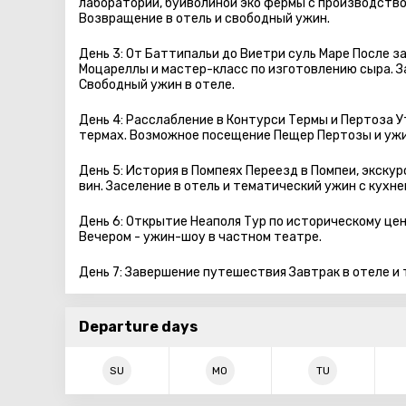
лаборатории, буйволиной эко фермы с производство
Возвращение в отель и свободный ужин.
День 3: От Баттипальи до Виетри суль Маре После 
Моцареллы и мастер-класс по изготовлению сыра. За
Свободный ужин в отеле.
День 4: Расслабление в Контурси Термы и Пертоза У
термах. Возможное посещение Пещер Пертозы и ужи
День 5: История в Помпеях Переезд в Помпеи, экску
вин. Заселение в отель и тематический ужин с кухне
День 6: Открытие Неаполя Тур по историческому цен
Вечером - ужин-шоу в частном театре.
День 7: Завершение путешествия Завтрак в отеле и 
Departure days
SU
MO
TU