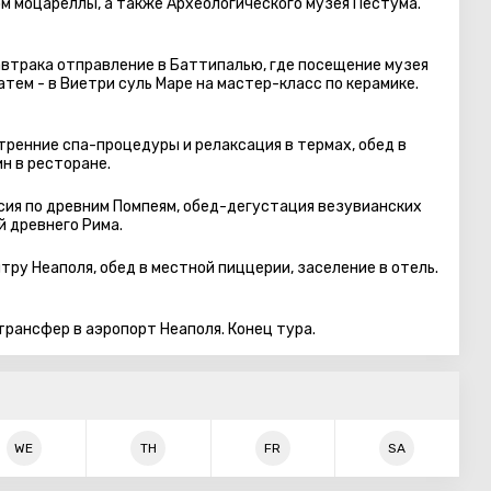
м моцареллы, а также Археологического музея Пестума.
завтрака отправление в Баттипалью, где посещение музея
тем - в Виетри суль Маре на мастер-класс по керамике.
тренние спа-процедуры и релаксация в термах, обед в
н в ресторане.
рсия по древним Помпеям, обед-дегустация везувианских
й древнего Рима.
тру Неаполя, обед в местной пиццерии, заселение в отель.
трансфер в аэропорт Неаполя. Конец тура.
WE
TH
FR
SA