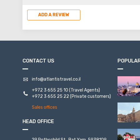
ADD A REVIEW
CONTACT US
POPULAR
info@atlantistravel.co.il
+972 3 655 25 10
(Travel Agents)
+972 3 655 25 22
(Private customers)
Sales offices
HEAD OFFICE
29 Rothschild St., Bat Yam, 5938109,