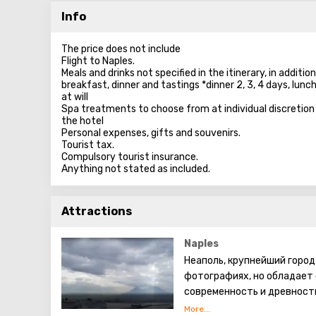
Info
The price does not include
Flight to Naples.
Meals and drinks not specified in the itinerary, in additio
breakfast, dinner and tastings *dinner 2, 3, 4 days, lun
at will
Spa treatments to choose from at individual discretion 
the hotel
Personal expenses, gifts and souvenirs.
Tourist tax.
Compulsory tourist insurance.
Anything not stated as included.
Attractions
Naples
Неаполь, крупнейший город
фотографиях, но обладает
современность и древность
неповторимую атмосферу. 