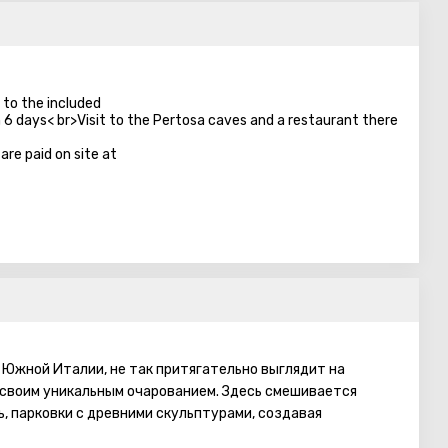
n to the included
ch 6 days< br>Visit to the Pertosa caves and a restaurant there
are paid on site at
 Южной Италии, не так притягательно выглядит на
 своим уникальным очарованием. Здесь смешивается
, парковки с древними скульптурами, создавая
Исторический центр города, включенный в список