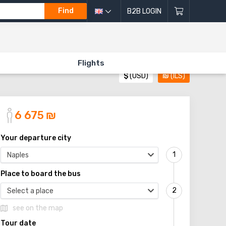
Find
B2B LOGIN
Flights
$
(USD)
₪
(ILS)
6 675
₪
Your departure city
Naples
Place to board the bus
Select a place
see on the map
Tour date