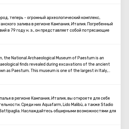
КО, поражает своим величием и красотой. Посещение
но и Собора Дуомо обязательно порадует любителей
ациональный археологический музей предлагает
ород, теперь - огромный археологический комплекс,
 в историю Помпеи, а музей Капеллы Сан-Северо удивит
нского залива в регионе Кампания, Италия. Погребенный
око. Завершите день, наслаждаясь закатом на берегу
ий в 79 году н. э., он представляет собой потрясающие
 погрузитесь в местные обычаи и атмосферу этого
еке.
, the National Archaeological Museum of Paestum is an
aeological finds revealed during excavations of the ancient
own as Paestum. This museum is one of the largest in Italy,
s and creating an unforgettable experience for visitors.
палья в регионе Кампания, Италия, вы откроете для себя
ьности. Среди них Aquafarm, Lido Malibù, а также Stadio
di Battipaglia. Наслаждайтесь обширными возможностями для
ом прекрасном городе.