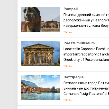
Всемирного наследия ЮНЕС
Церкви Сан-Грегорио Арме
Pompeii
истории и архитектуры. Н
Помпеи, древний римский г
увлекательное погружение
расположенный у Неаполита
своими произведениями рок
извержением вулкана Везув
Неаполитанского залива, и
руины, откопанные в XVIII в
прекрасного города.
Paestum Museum
Located in Capaccio Paestum
important repository of arch
Greek city of Poseidonia, kn
presenting valuable artifact
Battipaglia
Отправляясь в город Батти
уникальные достопримечател
Comunale “Luigi Pastena” 
отдыха и развлечений в эт