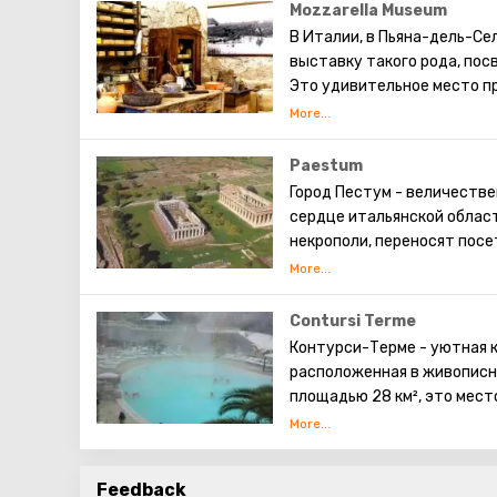
Mozzarella Museum
В Италии, в Пьяна-дель-Се
выставку такого рода, по
Это удивительное место п
историю производства моц
Paestum
Город Пестум - величеств
сердце итальянской област
некрополи, переносят посе
римских построек, исследу
уникальная возможность по
уникальной атмосферой и 
Contursi Terme
Контурси-Терме - уютная к
расположенная в живописно
площадью 28 км², это мест
Почтовый индекс 84024, а
термальными источниками 
уникальным очарованием и
Feedback
Донат из Ареццо, добавля