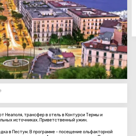
e
рт Неаполя, трансфер в отель в Контурси Термы и
альных источниках. Приветственный ужин.
здка в Пестум. В программе - посещение ольфакторной