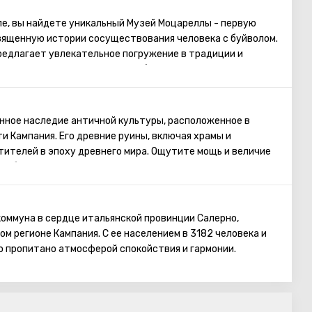
ле, вы найдете уникальный Музей Моцареллы - первую
священную истории сосуществования человека с буйволом.
редлагает увлекательное погружение в традиции и
ареллы, раскрывая важность буйвола в этом процессе.
енное наследие античной культуры, расположенное в
и Кампания. Его древние руины, включая храмы и
тителей в эпоху древнего мира. Ощутите мощь и величие
я обширные археологические комплексы. Пестум - это
грузиться в историю и красоту древности, насладиться
восхититься величием прошлого.
оммуна в сердце итальянской провинции Салерно,
м регионе Кампания. С ее населением в 3182 человека и
о пропитано атмосферой спокойствия и гармонии.
 телефонный код - 0828. Контурси-Терме славится своими
и живописной природой, привлекая гостей своим
 спокойствием. Покровителем коммуны почитается святой
я месту духовную значимость.