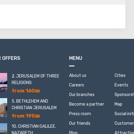
 OFFERS
MENU
About us
Cities
2. JERUSALEM OF THREE
RELIGIONS
Careers
Events
from 160₪
Our branches
Sponsorsh
5. BETHLEHEM AND
Become a partner
Map
CHRISTIAN JERUSALEM
Press room
Social ini
from 195₪
Our friends
Customer
10. CHRISTIAN GALILEE.
NAZARETH
Blog
Attractio