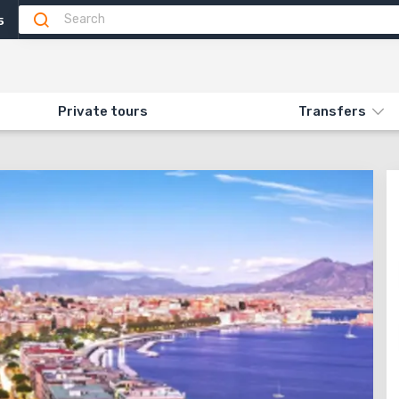
5
ns
Feedback
ON «AUTHENTIC CAMPAIGN»
Private tours
Transfers