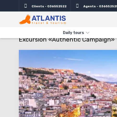
Clients - 036552522
Agents - 03655252
Description
Departure days
Info
Attractio
THE MAIN
TYPES AND DIRECTIONS
DAILY TOURS
EXCURSI
Daily tours
Excursion «Authentic Campaign»