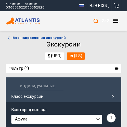
Клиентам
Агентам
B2B ВХОД
036552522
036552525
222
Все направления экскурсий
Экскурсии
$
(USD)
₪
(ILS)
Фильтр
ИНДИВИДУАЛЬНЫЕ
Класс экскурсии
Ваш город выезда
Афула