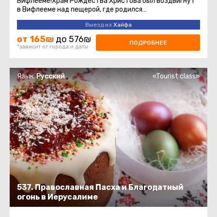
Вифлееме!Храм Рождества Христова был воздвигнут
в Вифлееме над пещерой, где родился
Иисус.Современное здание Храма Рождества ...
Выезд из
Хайфа
от 165₪
до 576₪
ПОДРОБНЕЕ
*зависит от города и даты
Язык:
Русский
«Tourist class»
537. Православная Пасха и Благодатный
огонь в Иерусалиме