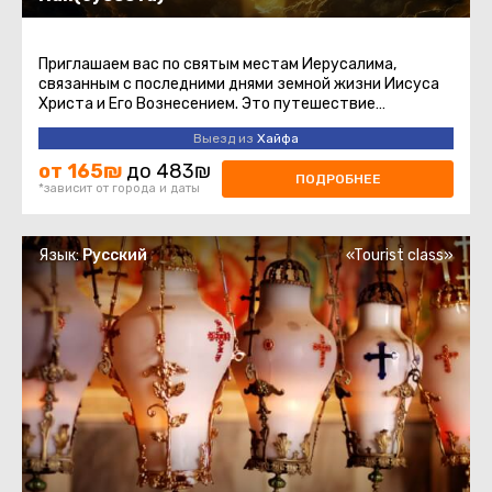
Приглашаем вас по святым местам Иерусалима,
связанным с последними днями земной жизни Иисуса
Христа и Его Вознесением. Это путешествие
наполнено духовным смыслом ...
Выезд из
Хайфа
от 165₪
до 483₪
ПОДРОБНЕЕ
*зависит от города и даты
Язык:
Русский
«Tourist class»