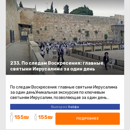
233. По следам Воскресения: главные
святыни Иерусалима за один день
По следам Воскресения: главные святыни Иерусалима
за один деньУникальная экскурсия по ключевым
святыням Иерусалим, позволяющая за один день
прикоснуться к событиям ...
Выезд из
Хайфа
155₪
155₪
ПОДРОБНЕЕ