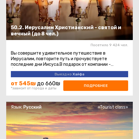
50.2. Иерусалим Христианский - святой и
вечный (до 8 чел.)
Посетило 9 424 чел.
Вы совершите удивительное путешествие в
Иерусалим, повторите путь и прочувствуете
последние дни Иисуса.В подарок от компании -
бутылочка воды и сувенир! Маршрут начнется ...
Выезд из
Хайфа
от 545₪
до 660₪
ПОДРОБНЕЕ
*зависит от города и даты
Язык:
Русский
«Tourist class»