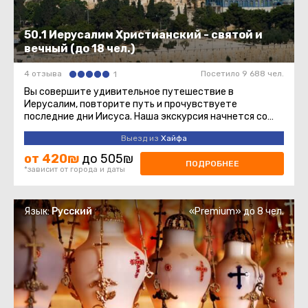
50.1 Иерусалим Христианский - святой и
вечный (до 18 чел.)
4 отзыва
Посетило 9 688 чел.
1
Вы совершите удивительное путешествие в
Иерусалим, повторите путь и прочувствуете
последние дни Иисуса. Наша экскурсия начнется со
смотровой площадки Маслиничной ...
Выезд из
Хайфа
от 420₪
до 505₪
ПОДРОБНЕЕ
*зависит от города и даты
Язык:
Русский
«Premium» до 8 чел.