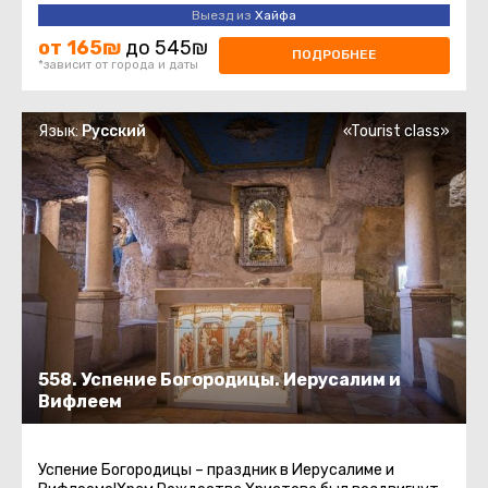
Парадокс. Те, кто читал ...
Выезд из
Хайфа
от 165₪
до 545₪
ПОДРОБНЕЕ
*зависит от города и даты
Язык:
Русский
«Tourist class»
558. Успение Богородицы. Иерусалим и
Вифлеем
Успение Богородицы – праздник в Иерусалиме и