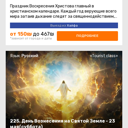
Праздник Воскресения Христова главный в
христианском календаре. Каждый год верующие всего
мира затаив дыхание следят за священнодействием,
происходящим в Храме Гроба ...
Выезд из
Хайфа
от 150₪
до 467₪
ПОДРОБНЕЕ
*зависит от города и даты
Язык:
Русский
«Tourist class»
225. День Вознесения на Святой Земле - 23
мая(суббота)