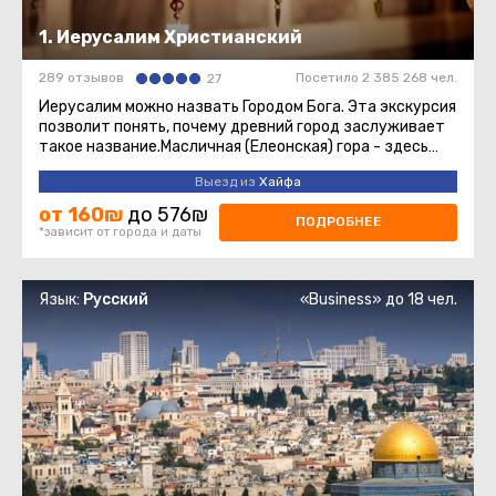
1. Иерусалим Христианский
289 отзывов
Посетило 2 385 268 чел.
27
Иерусалим можно назвать Городом Бога. Эта экскурсия
позволит понять, почему древний город заслуживает
такое название.Масличная (Елеонская) гора - здесь
нас ждёт восхитительный ...
Выезд из
Хайфа
от 160₪
до 576₪
ПОДРОБНЕЕ
*зависит от города и даты
Язык:
Русский
«Business» до 18 чел.