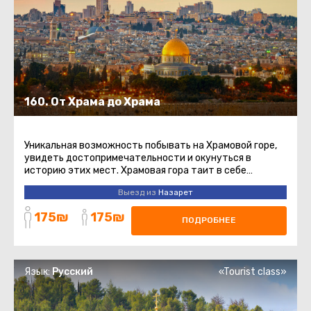
160. От Храма до Храма
Уникальная возможность побывать на Храмовой горе,
увидеть достопримечательности и окунуться в
историю этих мест. Храмовая гора таит в себе
многовековую историю. Она ...
Выезд из
Назарет
175₪
175₪
ПОДРОБНЕЕ
Язык:
Русский
«Tourist class»