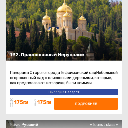
192. Православный Иерусалим
Панорама Старого города Гефсиманский садНебольшой
огороженный сад с оливковыми деревьями, которые,
как предполагают историки, были немыми
свидетелями событий, развернувшихся ...
Выезд из
Назарет
175₪
175₪
ПОДРОБНЕЕ
Язык:
Русский
«Tourist class»