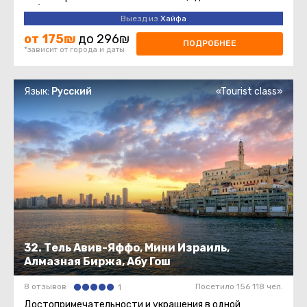
собственная винодельня ...
Выезд из
Хайфа
от 175₪
до 296₪
ПОДРОБНЕЕ
*зависит от города и даты
Язык:
Русский
«Tourist class»
32. Тель Авив-Яффо, Мини Израиль,
Алмазная Биржа, Абу Гош
8 отзывов
Посетило 156 118 чел.
1
Достопримечательности и украшения в одной