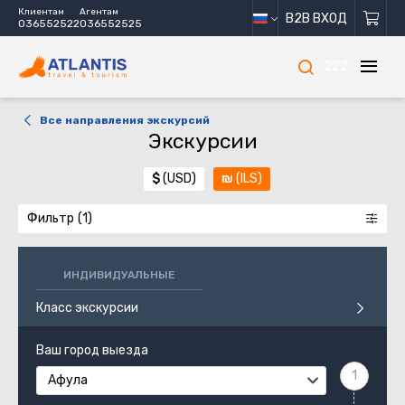
Клиентам
Агентам
B2B ВХОД
036552522
036552525
222
Все направления экскурсий
Экскурсии
$
(USD)
₪
(ILS)
Фильтр
ИНДИВИДУАЛЬНЫЕ
Класс экскурсии
Ваш город выезда
Афула