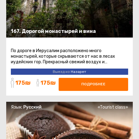
167. Дорогой монастырей и вина
По дороге в Иерусалим расположено много
монастырей, которые скрываются от нас в лесах
иудейских гор. Прекрасный свежий воздух и
замечательные виды не оставят вас равнодушными ...
Выезд из
Назарет
175₪
175₪
ПОДРОБНЕЕ
Язык:
Русский
«Tourist class»