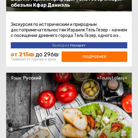
обезьян Кфар Даниэль
Экскурсия по историческим и природным
достопримечательностям Израиля:Тель Гезер - начнем
с посещения древнего города Тель Гезер, одного из
важнейших археологических ...
Выезд из
Назарет
от 215₪
до 296₪
ПОДРОБНЕЕ
*зависит от города и даты
Язык:
Русский
«Tourist class»