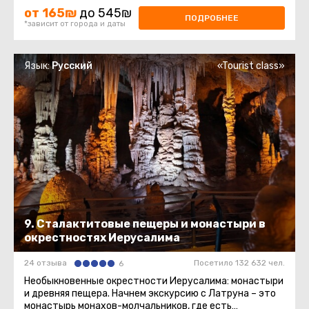
от 165₪
до 545₪
ПОДРОБНЕЕ
*зависит от города и даты
Язык:
Русский
«Tourist class»
9. Сталактитовые пещеры и монастыри в
окрестностях Иерусалима
24 отзыва
Посетило 132 632 чел.
6
Необыкновенные окрестности Иерусалима: монастыри
и древняя пещера. Начнем экскурсию с Латруна – это
монастырь монахов-молчальников, где есть