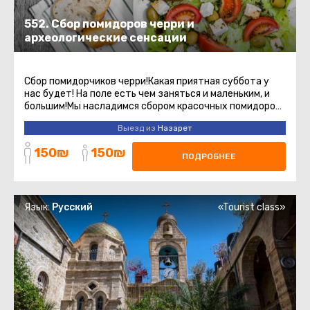
552. Сбор помидоров черри и
археологические сенсации
Cбор помидорчиков черри!Какая приятная суббота у
нас будет! На поле есть чем заняться и маленьким, и
большим!Мы насладимся сбором красочных помидоров
черри.Хозяева сада ...
Выезд из
Назарет
150₪
150₪
ПОДРОБНЕЕ
Язык:
Русский
«Tourist class»