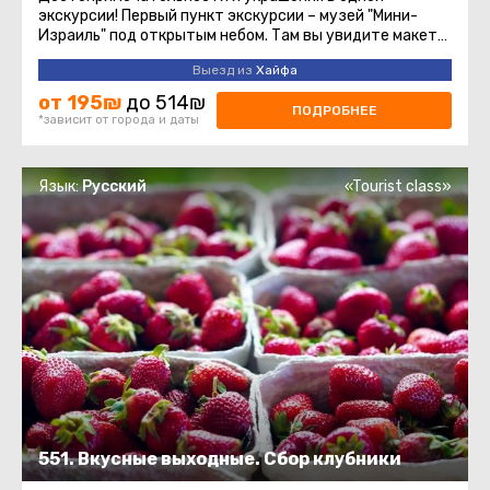
экскурсии! Первый пункт экскурсии – музей "Мини-
Израиль" под открытым небом. Там вы увидите макеты
всех важных достопримечательностей ...
Выезд из
Хайфа
от 195₪
до 514₪
ПОДРОБНЕЕ
*зависит от города и даты
Язык:
Русский
«Tourist class»
551. Вкусные выходные. Сбор клубники