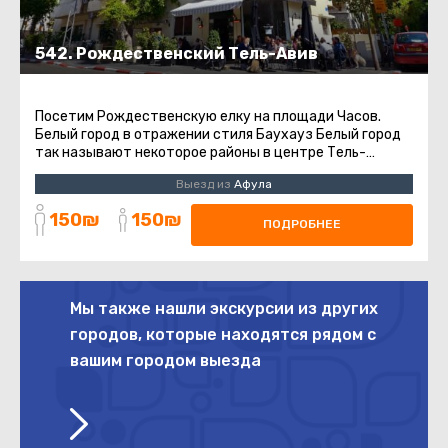
542. Рождественский Тель-Авив
Посетим Рождественскую елку на площади Часов.
Белый город в отражении стиля Баухауз Белый город
так называют некоторое районы в центре Тель-
Авива.Эти районы имеют высокую ...
Выезд из
Афула
150₪
150₪
ПОДРОБНЕЕ
Мы также нашли экскурсии из других
городов, которые находятся рядом с
вашим городом выезда