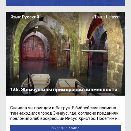
Язык:
Русский
«Tourist class»
135. Жемчужины приморской низменности
Сначала мы приедем в Латрун. В библейские времена
там находился город Эммаус, где, согласно преданиям,
преломил хлеб воскресший Иисус Христос. Посетим и
магазин знаменитых ...
Выезд из
Хайфа