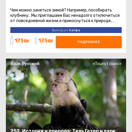
Чем можно заняться зимой? Например, пособирать
клубнику…Мы приглашаем Вас ненадолго отключиться
от повседневной жизни и прикоснуться к природе,
увидеть цвета, вдохнуть ...
Выезд из
Хайфа
175₪
175₪
ПОДРОБНЕЕ
Язык:
Русский
«Tourist class»
252. История и природа: Тель Гезер и парк