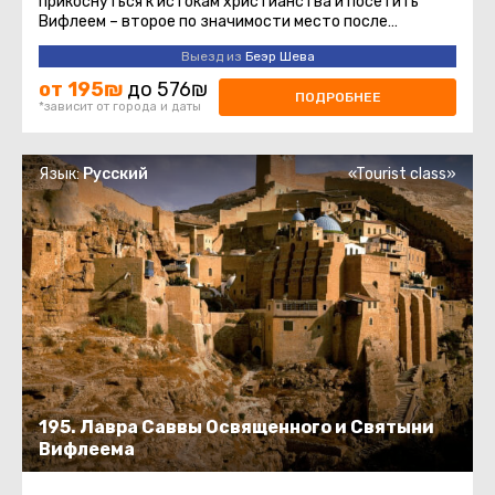
прикоснуться к истокам христианства и посетить
Вифлеем – второе по значимости место после
Иерусалима для христиан всего ...
Выезд из
Беэр Шева
от 195₪
до 576₪
ПОДРОБНЕЕ
*зависит от города и даты
Язык:
Русский
«Tourist class»
195. Лавра Саввы Освященного и Святыни
Вифлеема