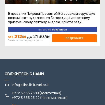
В праздник Покрова Пресвятой Богородицы верующие
вспоминают чудо явления Богородицы известному
христианскому святому Андрею, Христа ради
Юродивому, и его ученику ...
Выезд из
Беэр Шева
от 212₪
до 21 307₪
ПОДРОБНЕЕ
*зависит от города и даты
СВЯЖИТЕСЬ С НАМИ
info@atlantistravel.co.il
+972 3 655 25 10
(Агентствам)
+972 3 655 25 22
(Частным лицам)