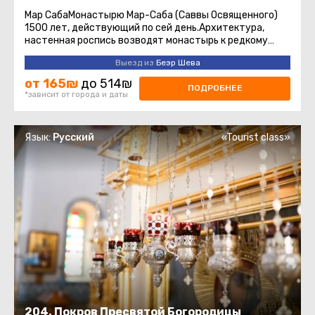
Мар СабаМонастырю Мар-Саба (Саввы Освященного)
1500 лет, действующий по сей день.Архитектура,
настенная роспись возводят монастырь к редкому
произведению искусства.Сейчас ...
Выезд из
Беэр Шева
от 165₪
до 514₪
ПОДРОБНЕЕ
*зависит от города и даты
Язык:
Русский
«Tourist class»
204. Покров Пресвятой Богородицы