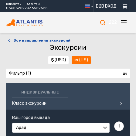
Клиентам
Агентам
B2B ВХОД
036552522
036552525
222
Все направления экскурсий
Экскурсии
$
(USD)
₪
(ILS)
Фильтр
ИНДИВИДУАЛЬНЫЕ
Класс экскурсии
Ваш город выезда
Арад