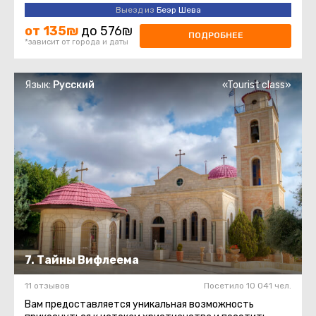
который является ...
Выезд из
Беэр Шева
от 135₪
до 576₪
ПОДРОБНЕЕ
*зависит от города и даты
Язык:
Русский
«Tourist class»
7. Тайны Вифлеема
11 отзывов
Посетило 10 041 чел.
Вам предоставляется уникальная возможность