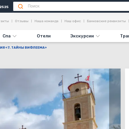
2525
я
Достопримечательности
Отзывы (11)
такты
Отзывы
Наша команда
Наш офис
Банковские реквизиты
Спа
Отели
Экскурсии
Тра
ИЯ «7. ТАЙНЫ ВИФЛЕЕМА»