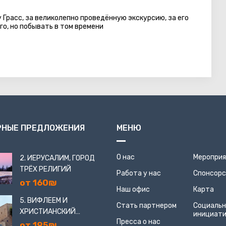
Грасс, за великолепно проведённую экскурсию, за его
го, но побывать в том времени
РНЫЕ ПРЕДЛОЖЕНИЯ
МЕНЮ
О нас
Меропри
2. ИЕРУСАЛИМ, ГОРОД
ТРЁХ РЕЛИГИЙ
Работа у нас
Спонсор
от 160₪
Наш офис
Карта
5. ВИФЛЕЕМ И
Стать партнером
Социаль
ХРИСТИАНСКИЙ
инициат
Пресса о нас
ИЕРУСАЛИМ
от 195₪