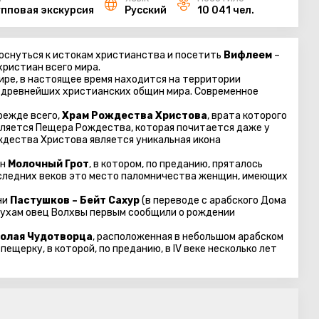
упповая экскурсия
Русский
10 041 чел.
оснуться к истокам христианства и посетить
Вифлеем
–
христиан всего мира.
ире, в настоящее время находится на территории
з древнейших христианских общин мира. Современное
режде всего,
Храм Рождества Христова
, врата которого
является Пещера Рождества, которая почитается даже у
ждества Христова является уникальная икона
ен
Молочный Грот
, в котором, по преданию, пряталось
оследних веков это место паломничества женщин, имеющих
ни
Пастушков – Бейт Сахур
(в переводе с арабского Дома
тухам овец Волхвы первым сообщили о рождении
колая Чудотворца
, расположенная в небольшом арабском
щерку, в которой, по преданию, в IV веке несколько лет