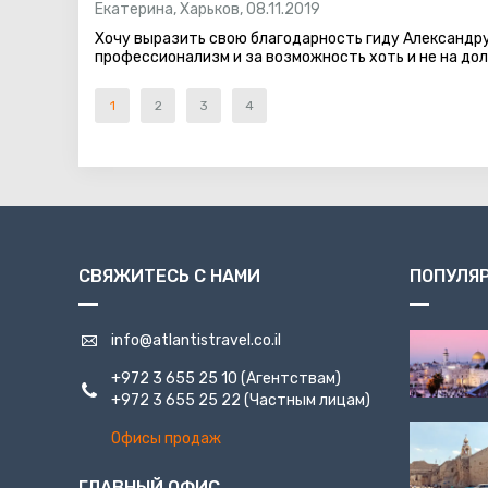
Екатерина
,
Харьков
,
08.11.2019
Хочу выразить свою благодарность гиду Александру 
профессионализм и за возможность хоть и не на дол
1
2
3
4
СВЯЖИТЕСЬ С НАМИ
ПОПУЛЯ
info@atlantistravel.co.il
+972 3 655 25 10
(Агентствам)
+972 3 655 25 22
(Частным лицам)
Офисы продаж
ГЛАВНЫЙ ОФИС