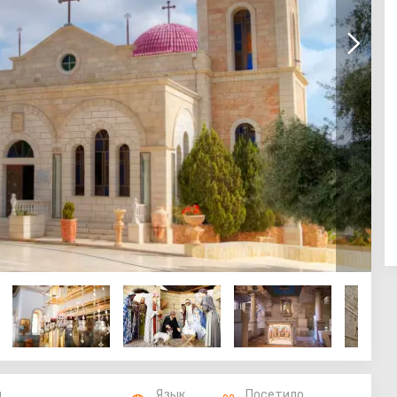
п
Язык
Посетило