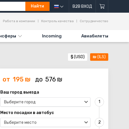
Найти
B2B ВХОД
Работа в компании
Контроль качества
Сотрудничество
нсферы
Incoming
Авиабилеты
$
(USD)
₪
(ILS)
от
195
₪
до
576
₪
Ваш город выезда
Выберите город
Место посадки в автобус
Выберите место