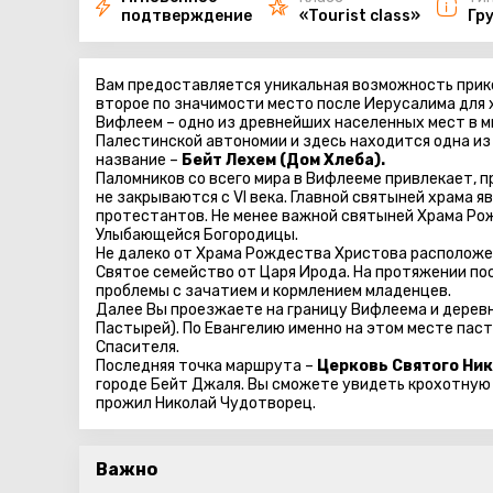
подтверждение
«Tourist class»
Гр
Вам предоставляется уникальная возможность прик
второе по значимости место после Иерусалима для 
Вифлеем – одно из древнейших населенных мест в м
Палестинской автономии и здесь находится одна и
название –
Бейт Лехем (Дом Хлеба).
Паломников со всего мира в Вифлееме привлекает, п
не закрываются с VI века. Главной святыней храма 
протестантов. Не менее важной святыней Храма Ро
Улыбающейся Богородицы.
Не далеко от Храма Рождества Христова располож
Святое семейство от Царя Ирода. На протяжении п
проблемы с зачатием и кормлением младенцев.
Далее Вы проезжаете на границу Вифлеема и дерев
Пастырей). По Евангелию именно на этом месте пас
Спасителя.
Последняя точка маршрута –
Церковь Святого Ни
городе Бейт Джаля. Вы сможете увидеть крохотную пе
прожил Николай Чудотворец.
Важно