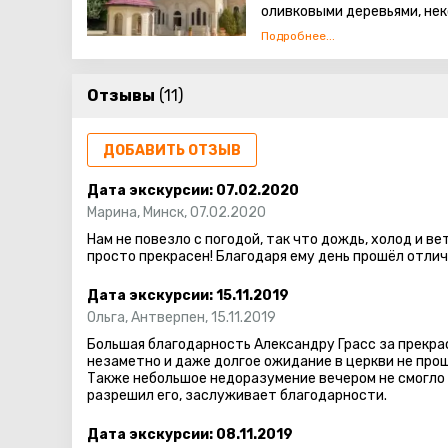
оливковыми деревьями, нек
Это место известно такж
Христа бодрствовавшим в 
Отзывы
(11)
В пещере, где произошло
события, которые пожел
ДОБАВИТЬ ОТЗЫВ
удостоены видеть Славу Г
Дата экскурсии:
07.02.2020
Марина
,
Минск
,
07.02.2020
Нам не повезло с погодой, так что дождь, холод и в
просто прекрасен! Благодаря ему день прошёл отлич
Дата экскурсии:
15.11.2019
Ольга
,
Антверпен
,
15.11.2019
Большая благодарность Александру Грасс за прекра
незаметно и даже долгое ожидание в церкви не про
Также небольшое недоразумение вечером не смогло 
разрешил его, заслуживает благодарности.
Дата экскурсии:
08.11.2019