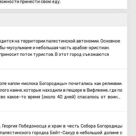
зможности принести свою еду.
дится на территории палестинской автономии. Основное
бы-мусульмане и небольшая часть арабов-христиан.
приносит поток туристов. В этот город съезжаются
 всего света. Именно здесь родился Иисус Христос.
ееме проводятся рождественские мессы, которые
. Главная святыня города – серебряная звезда в пещере
 которой отмечено место, где появился на свет Иисус. В
вропе капли «молока Богородицы» почитались как реликвии.
ная икона улыбающейся Божьей Матери, пещера
лого камня, которые находили в пещере в Вифлееме, где
по
во какое-то время (около 40 дней) спасалось от воинов
. Георгия Победоносца и храм в честь Собора Богородицы
палестинского городка Бейт-Сахур в небольшой долине с