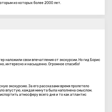
оторым из которых более 2000 лет.
е как Поле Пастушков, где Ангел возвестил Рождение
поле пастухам.
 откровение Ангелов, погребены три пастуха, очевидцы
али быть похоронеными на том месте, где они были
осподню.
етер наложили свои впечатления от экскурсии. Но гид Борис
но, интересно и насыщенно. Огромное спасибо!
сную экскурсию. За его рассказами время пролетело
шло впустую, каждая минута была наполнена смыслом.
испортить атмосферу всего дня и то как атлантис