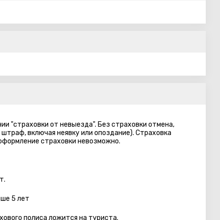
ии "страховки от невыезда". Без страховки отмена,
 штраф, включая неявку или опоздание). Страховка
 оформление страховки невозможно.
т.
дше 5 лет
хового полиса ложится на туриста.