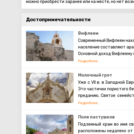
можно приобрести заранее или на месте, но нет во
Достопримечательности
Вифлеем
Современный Вифлеем нахо
население составляют ара
Основной доход Вифлеему 
христианские паломники со
Каждое Рождество в Вифл
транслируют по всему миру
Молочный грот
храма Рождества Христова,
Уже с VII в. в Западной Е
этом храме есть чудотвор
Это частички пористого бе
Избиенных младенцев.
преданию,
Святое семейст
царя Ирода.
Поле пастушков
Подземный храм во имя св
расположены недалеко от 