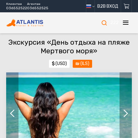
Клиентам
Агентам
B2B ВХОД
036552522
036552525
222
Экскурсия «День отдыха на пляже
Мертвого моря»
$
(USD)
₪
(ILS)