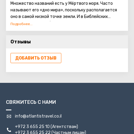
Множество названий есть у Мёртвого моря. Часто
называют его «дно мира», поскольку располагается
оно в самой низкой точке земли. И в Библейских
сюжетах этот необыкновенный водоём находит
отражение. Говорят, что в смеси для скрепления
кирпичей при строительстве Вавилонской башни
Отзывы
использовался состав, приготовленный на основе
компонентов, содержащихся в Мёртвом море.
Использовали их и для укрепления Ноева ковчега. На
ДОБАВИТЬ ОТЗЫВ
берегах Мёртвого моря создана превосходная
курортная зона: гостиницы, санатории, центры
здоровья и красоты, проводящие процедуры с
использованием морской воды и лечебных грязей.
СВЯЖИТЕСЬ С НАМИ
info@atlantistravel.co.il
+972 3 655 25 10
(Агентствам)
+972 3 655 25 22
(Частным лицам)