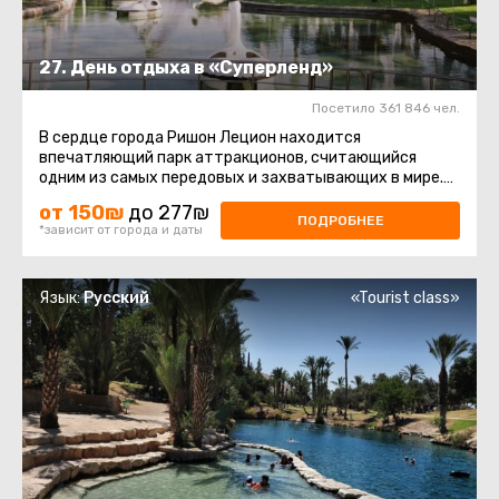
27. День отдыха в «Суперленд»
Посетило 361 846 чел.
В сердце города Ришон Лецион находится
впечатляющий парк аттракционов, считающийся
одним из самых передовых и захватывающих в мире.
Он занимает площадь около 80 дунамов ...
от 150₪
до 277₪
ПОДРОБНЕЕ
*зависит от города и даты
Язык:
Русский
«Tourist class»