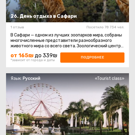
26. День отдыха в Сафари
1 отзыв
Посетило 78 734 чел.
В Сафари — одном из лучших зоопарков мира, собраны
многочисленные представители разнообразного
животного мира со всего света. Зоологический центр
Сафари в Рамат-Гане ...
от 165₪
до 339₪
ПОДРОБНЕЕ
*зависит от города и даты
Язык:
Русский
«Tourist class»