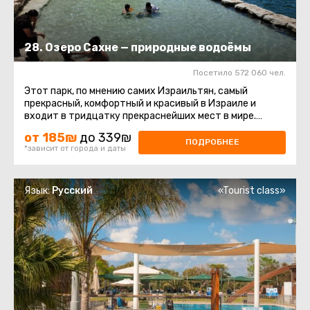
28. Озеро Сахне — природные водоёмы
Посетило 572 060 чел.
Этот парк, по мнению самих Израильтян, самый
прекрасный, комфортный и красивый в Израиле и
входит в тридцатку прекраснейших мест в мире.
Государственный заповедный ...
от 185₪
до 339₪
ПОДРОБНЕЕ
*зависит от города и даты
Язык:
Русский
«Tourist class»