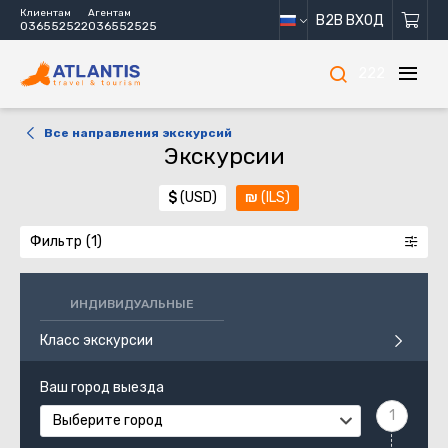
Клиентам
Агентам
B2B ВХОД
036552522
036552525
222
Все направления экскурсий
Экскурсии
$
(USD)
₪
(ILS)
Фильтр
ИНДИВИДУАЛЬНЫЕ
Класс экскурсии
Ваш город выезда
Выберите город