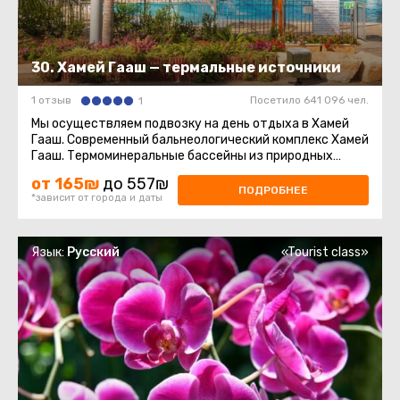
30. Хамей Гааш — термальные источники
1 отзыв
Посетило 641 096 чел.
1
Мы осуществляем подвозку на день отдыха в Хамей
Гааш. Современный бальнеологический комплекс Хамей
Гааш. Термоминеральные бассейны из природных
источников различных ...
от 165₪
до 557₪
ПОДРОБНЕЕ
*зависит от города и даты
Язык:
Русский
«Tourist class»