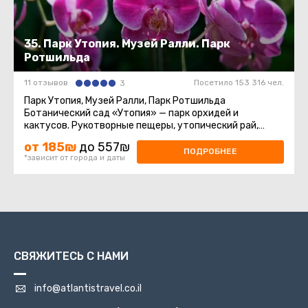
35. Парк Утопия. Музей Ралли. Парк
Ротшильда
11 отзывов
Посетило 153 316 чел.
3
Парк Утопия, Музей Ралли, Парк Ротшильда
Ботанический сад «Утопия» — парк орхидей и
кактусов. Рукотворные пещеры, утопический рай,
атмосфера тропического дождевого ...
от 185₪
до 557₪
ПОДРОБНЕЕ
*зависит от города и даты
СВЯЖИТЕСЬ С НАМИ
info@atlantistravel.co.il