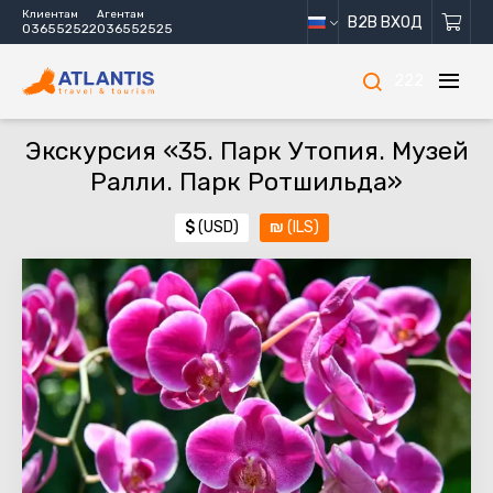
Клиентам
Агентам
B2B ВХОД
036552522
036552525
222
Экскурсия «35. Парк Утопия. Музей
Ралли. Парк Ротшильда»
$
(USD)
₪
(ILS)