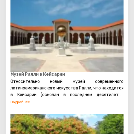
Музей Ралли в Кейсарии
Относительно новый музей современного
латиноамериканского искусства Ралли, что находится
в Кейсарии (основан в последнем десятилетии
двадцатого века), является популярным местом среди
туристов. Музей площадью 700 квадратных метров
расположился на берегу Средиземного моря в парковой
зоне. Цель, преследуемая основателями музея, -
привлечение внимания людей к изобразительному