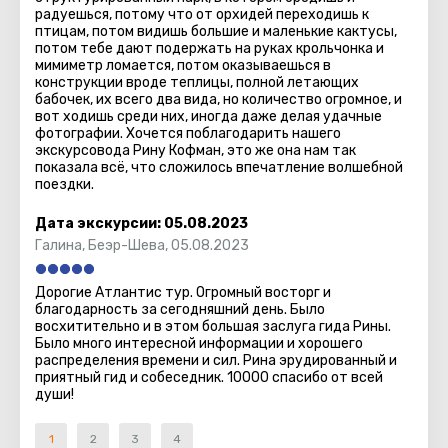
радуешься, потому что от орхидей переходишь к
птицам, потом видишь большие и маленькие кактусы,
потом тебе дают подержать на руках крольчонка и
мимиметр ломается, потом оказываешься в
конструкции вроде теплицы, полной летающих
бабочек, их всего два вида, но количество огромное, и
вот ходишь среди них, иногда даже делая удачные
фотографии. Хочется поблагодарить нашего
экскурсовода Рину Кофман, это же она нам так
показала всё, что сложилось впечатление волшебной
поездки.
Дата экскурсии:
05.08.2023
Галина
,
Беэр-Шева
,
05.08.2023
Дорогие Атлантис тур. Огромный восторг и
благодарность за сегодняшний день. Было
восхитительно и в этом большая заслуга гида Рины.
Было много интересной информации и хорошего
распределения времени и сил. Рина эрудированный и
приятный гид и собеседник. 10000 спасибо от всей
души!
1
2
3
4