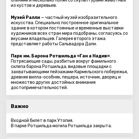
оленями и несколько полян со скульптурами животных
из кустов и деревьев.
Музей Ралли
— частный музей изобразительного
искусства. Специально построенное оригинальное
здание в котором постоянные и временные выставки
художников всех стран мира подобраны, согласуясь со
вкусами владельцев. Галерея второго этажа
представляет работы Сальвадора Дали.
Парк им. Барона Ротшильда «Ган а Надив»
.
Потрясающие сады, разбитые вокруг фамильного
склепа барона Ротшильда, видовые площадки с
захватывающими пейзажами Кармельского побережья,
древняя вилла-особняк, пещера, источник, дворец и
множество других достойных внимания
достопримечательностей.
Важно
Входной билет в парк Утопия.
В парке Ротшильда могила Ротшильда закрыта.