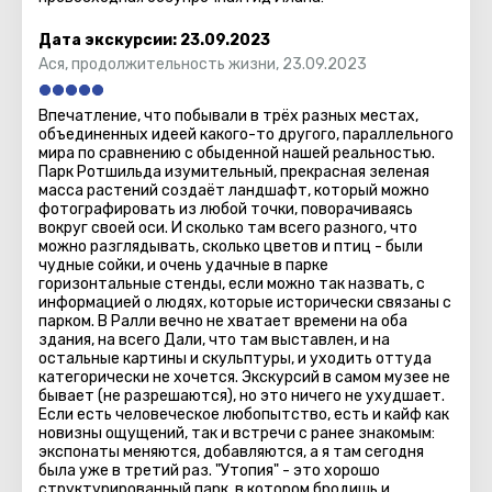
цветастыми павлинами, важными фазанами,
Дата экскурсии:
23.09.2023
послушать шумных попугаев, встретиться со
Ася
,
продолжительность жизни
,
23.09.2023
страусами и пятнистыми оленями. А потом отдохнуть,
наблюдая за водопадами и поющим фонтаном.
Впечатление, что побывали в трёх разных местах,
Обойдите его: подсветка со всех сторон разная. После
объединенных идеей какого-то другого, параллельного
этого подкрепитесь в местном кафе, а затем добро
мира по сравнению с обыденной нашей реальностью.
пожаловать в живые зеленые лабиринты! Их здесь
Парк Ротшильда изумительный, прекрасная зеленая
целых два.
масса растений создаёт ландшафт, который можно
фотографировать из любой точки, поворачиваясь
вокруг своей оси. И сколько там всего разного, что
Гости, которых приводит в парк любовь к природе, на
можно разглядывать, сколько цветов и птиц - были
обратном пути заглядывают в магазин,
чудные сойки, и очень удачные в парке
горизонтальные стенды, если можно так назвать, с
расположившийся у входа. В нем хороший выбор
информацией о людях, которые исторически связаны с
инструментов для ухода за садом, а также растений, в
парком. В Ралли вечно не хватает времени на оба
особенности орхидей, которых в «Утопии» так много.
здания, на всего Дали, что там выставлен, и на
остальные картины и скульптуры, и уходить оттуда
категорически не хочется. Экскурсий в самом музее не
бывает (не разрешаются), но это ничего не ухудшает.
Если есть человеческое любопытство, есть и кайф как
новизны ощущений, так и встречи с ранее знакомым:
экспонаты меняются, добавляются, а я там сегодня
была уже в третий раз. "Утопия" - это хорошо
структурированный парк, в котором бродишь и