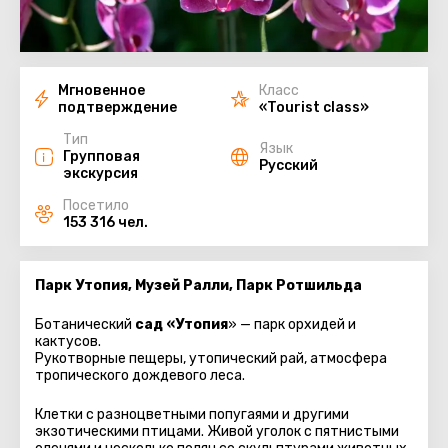
Мгновенное
Класс
подтверждение
«Tourist class»
Тип
Язык
Групповая
Русский
экскурсия
Посетило
153 316 чел.
Парк Утопия, Музей Ралли, Парк Ротшильда
Ботанический
сад «Утопия
» — парк орхидей и
кактусов.
Рукотворные пещеры, утопический рай, атмосфера
тропического дождевого леса.
Клетки с разноцветными попугаями и другими
экзотическими птицами. Живой уголок с пятнистыми