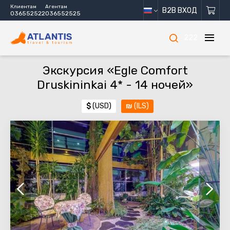
Клиентам
Агентам
B2B ВХОД
036552522
036552525
222
Экскурсия «Egle Comfort
Druskininkai 4* - 14 ночей»
$
(USD)
₪
(ILS)