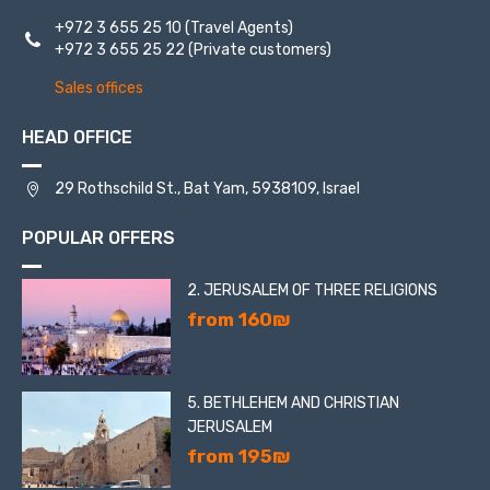
+972 3 655 25 10
(Travel Agents)
+972 3 655 25 22
(Private customers)
Sales offices
HEAD OFFICE
29 Rothschild St., Bat Yam, 5938109, Israel
POPULAR OFFERS
2. JERUSALEM OF THREE RELIGIONS
from 160₪
5. BETHLEHEM AND CHRISTIAN
JERUSALEM
from 195₪