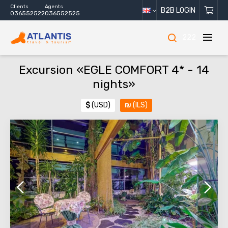
Clients
Agents
B2B LOGIN
036552522
036552525
222
Excursion «EGLE COMFORT 4* - 14
nights»
$
(USD)
₪
(ILS)