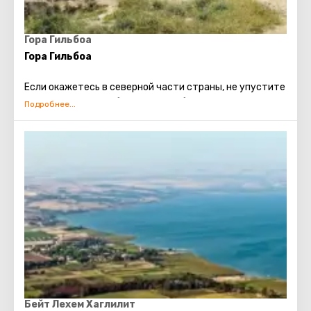
Гора Гильбоа
Гора Гильбоа
Если окажетесь в северной части страны, не упустите
возможность полюбоваться Гильбоа. Этот горный
хребет считается одним из самых живописных в этом
регионе. Находится Гильбоа южнее Изреельской
долины и выглядит очень впечатляюще. Он фактически
«произрастает» из вертикальной скалы высотой 600
м. Хребет протянулся на 18 км. Если повезет подняться
на вершину, вас ждет захватывающий вид
окрестностей.
Бейт Лехем Хаглилит