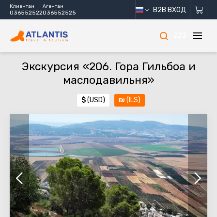
Клиентам
Агентам
B2B ВХОД
036552522
036552525
222
Экскурсия «206. Гора Гильбоа и
маслодавильня»
$
(USD)
₪
(ILS)