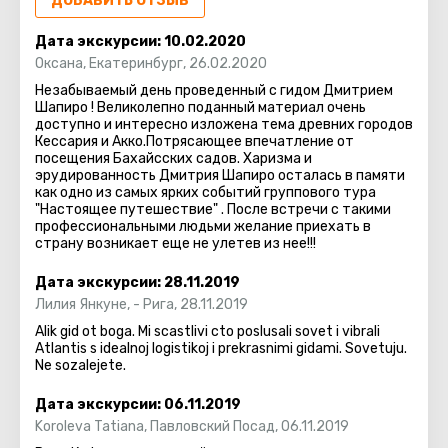
ДОБАВИТЬ ОТЗЫВ
золотым куполом в небо и видна с любого уголка
Ночью сияет не только купол усыпальницы – сады
города, даже из окон, проезжающих мимо поездов.
Дата экскурсии:
10.02.2020
тоже снабжены подсветкой. Центр поразителен и в
Бахаизм – это одна из новых монотеистических
Оксана
,
Екатеринбург
,
26.02.2020
светлое, и в темное время суток.
религий.
Незабываемый день проведенный с гидом Дмитрием
Шапиро ! Великолепно поданный материал очень
доступно и интересно изложена тема древних городов
Буквально утопающие в зелени и цветах сады
Кессария и Акко.Потрясающее впечатление от
представляют собой ступенчатый оазис, вмещающий
посещения Бахайсских садов. Харизма и
в себя невероятные монументы, фонтаны, светильники
эрудированность Дмитрия Шапиро осталась в памяти
и вазоны. Оазис, который со своей вершины
как одно из самых ярких событий группового тура
"Настоящее путешествие" . После встречи с такими
представляет возможность насладиться панорамой
профессиональными людьми желание приехать в
города.
страну возникает еще не улетев из нее!!!
Хайфа приятно удивит и обрадует, как любителей
Дата экскурсии:
28.11.2019
размеренного образа жизни, так и жаждущих
Лилия Янкуне
,
- Рига
,
28.11.2019
приключений, и поклонников ночного драйва
Alik gid ot boga. Mi scastlivi cto poslusali sovet i vibrali
Atlantis s idealnoj logistikoj i prekrasnimi gidami. Sovetuju.
Ne sozalejete.
Дата экскурсии:
06.11.2019
Koroleva Tatiana
,
Павловский Посад
,
06.11.2019