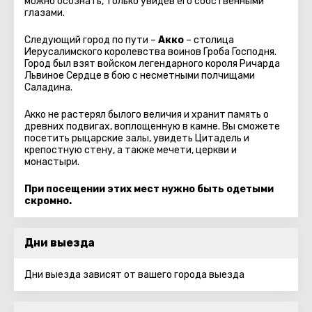
можно осознать, только увидев его собственными
глазами.
Следующий город по пути –
Акко
– столица
Иерусалимского королевства воинов Гроба Господня.
Город был взят войском легендарного короля Ричарда
Львиное Сердце в бою с несметными полчищами
Саладина.
Акко не растерял былого величия и хранит память о
древних подвигах, воплощенную в камне. Вы сможете
посетить рыцарские залы, увидеть Цитадель и
крепостную стену, а также мечети, церкви и
монастыри.
При посещении этих мест нужно быть одетыми
скромно.
Дни выезда
Дни выезда зависят от вашего города выезда