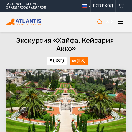
Клиентам
Агентам
B2B ВХОД
036552522
036552525
222
Экскурсия «Хайфа. Кейсария.
Акко»
$
(USD)
₪
(ILS)