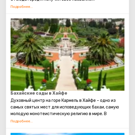
Город занимал важное положение. Тут находилась
римская прокуратура и основная база римского
легиона в Иудее.
В наши дни Кейсария привлекает туристов, в первую
очередь, конечно, своими древними артефактами,
постройками и руинами. Артефакты, найденные при
раскопках, подарят возможность прикоснуться к
тайнам «богатой» жизни римской знати и..... как же без
Понтия Пилата?
Бахайские сады в Хайфе
Духовный центр на горе Кармель в Хайфе – одно из
самых святых мест для исповедующих бахаи, самую
молодую монотеистическую религию в мире. В
составе центра храм, усыпальница, где покоятся
останки Баба, родоначальника веры, и знаменитые
сады.