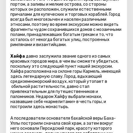
портом, а заливы и мелкие острова, со стороны
которых он расположен, служили естественными
причалами для купеческих и торговых кораблей. Город
всегда был многоязычен и населен различными
этносами, поэтому во время экскурсии можно видеть
фрагменты чудом сохранившихся домов с мозаичными
полами, принадлежавших богатым грекам и то, что
осталось от некогда богатых улиц, построенных
римлянами и византийцами.
Хайфа
давно заслужила звание одного из самых
красивых городов мира, в чем вы сможете убедиться,
поскольку это следующий пункт нашей экскурсии.
Хайфа расположена на склоне горы Кармель, имеющей
здесь легендарную славу. Город, вдыхающий
средиземноморский воздух, который утопает в
обильной растительности, давно стал
привлекательным для путешественников и
паломников. Недаром Хайфу выбрали монахи,
назвавшие себя «кармелитами» в честь горы, и
построили здесь монастырь.
А последователи основателя бахайской веры Баха-
Уллы построили сначала свой храм, а затем вокруг
него основали Персидский парк, красоту которого