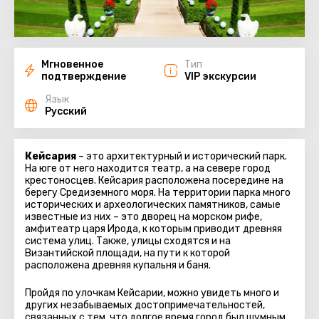
Мгновенное
Тип
подтверждение
VIP экскурсии
Язык
Русский
Кейсария
– это архитектурный и исторический парк.
На юге от него находится театр, а на севере город
крестоносцев. Кейсария расположена посередине на
берегу Средиземного моря. На территории парка много
исторических и археологических памятников, самые
известные из них – это дворец на морском рифе,
амфитеатр царя Ирода, к которым приводит древняя
система улиц. Также, улицы сходятся и на
Византийской площади, на пути к которой
расположена древняя купальня и баня.
Пройдя по улочкам Кейсарии, можно увидеть много и
других незабываемых достопримечательностей,
связанных с тем, что долгое время город был шумным