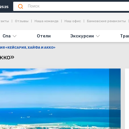
2525
я
Достопримечательности
Отзывы
такты
Отзывы
Наша команда
Наш офис
Банковские реквизиты
Спа
Отели
Экскурсии
Тра
ИЯ «КЕЙСАРИЯ, ХАЙФА И АККО»
кко»