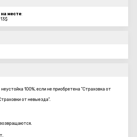
 на месте
:
 13$
– неустойка 100%, если не приобретена "Страховка от
Страховки от невыезда".
 возвращаются.
т.