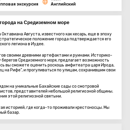
упповая экскурсия
Английский
города на Средиземном море
 Октавиана Августа, известного как кесарь, еще в эпоху
 стратегическое положение города подтверждается его
кого легиона в Иудее.
тов своими древними артефактами и руинами. Историко-
у берегов Средиземного моря, предлагает возможность
есь вы сможете оценить роскошь амфитеатра царя Ирода,
ц на Рифе", и прогуливаться по улицам, сохранившим свои
идом на уникальные Бахайские сады со смотровой
аистов, представителей небольшой религиозной общины.
ия этой религиозной святыни.
ая историей, где когда-то проживали крестоносцы. Мы
ный базар.