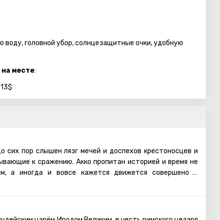
ю воду, головной убор, солнцезащитные очки, удобную
 на месте
:
 13$
до сих пор слышен лязг мечей и доспехов крестоносцев и
ывающие к сражению. Акко пропитан историей и время не
м, а иногда и вовсе кажется движется совершено в
 Памятники прошлого и настоящего смешались здесь
леко не архитектурной безвкусицей, наоборот привнесли
пости крестоносцев, и турецкие бани (хамамы), и мечети и
удейским царём Иродом Великим, в честь римского цезаря