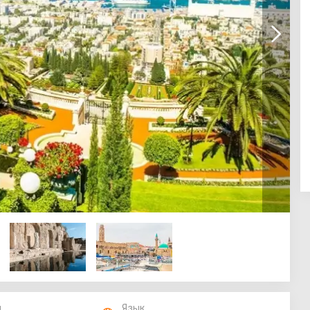
п
Язык