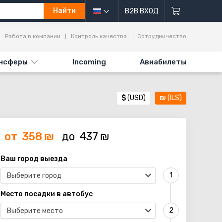
Найти
B2B ВХОД
Работа в компании
Контроль качества
Сотрудничество
нсферы
Incoming
Авиабилеты
$
(USD)
₪
(ILS)
от
358
₪
до
437
₪
Ваш город выезда
Выберите город
Место посадки в автобус
Выберите место