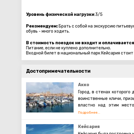
Уровень физической нагрузки
:3/5
Рекомендуем:
Брать с собой на экскурсию питьеву
обувь - много ходить.
В стоимость поездок не входит и оплачивается
Питание, если не куплено дополнительно.
Входной билет в национальный парк Кейсария стоит
Достопримечательности
Акко
Город, в стенах которого 
воинственные кличи, приз
властно над этим место
хаотичном направлении.
воедино, но предстали да
особую атмосферу.
Кейсария
Тут и древний порт, и кре
Кейсария была построена и