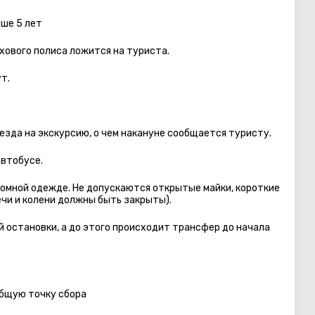
дше 5 лет
хового полиса ложится на туриста.
т.
езда на экскурсию, о чем накануне сообщается туристу.
автобуcе.
омной одежде. Не допускаются открытые майки, короткие
ечи и колени должны быть закрыты).
 остановки, а до этого происходит трансфер до начала
общую точку сбора