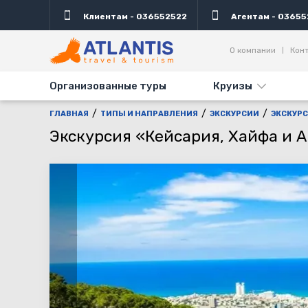
Клиентам - 036552522
Агентам - 03655
Описание
Важно
Дни выезда
Информаци
О компании
Кон
Организованные туры
Круизы
ГЛАВНАЯ
ТИПЫ И НАПРАВЛЕНИЯ
ЭКСКУРСИИ
ЭКСКУРС
Экскурсия «Кейсария, Хайфа и А