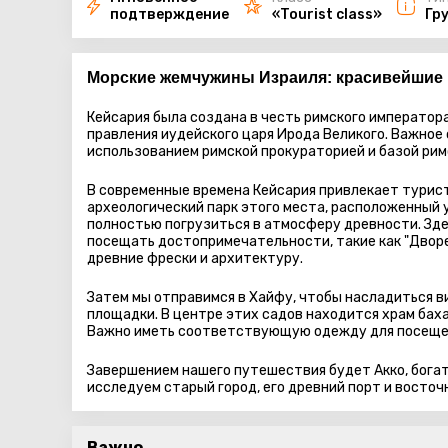
подтверждение
«Tourist class»
Гр
Морские жемчужины Израиля: красивейшие 
Кейсария была создана в честь римского императора
правления иудейского царя Ирода Великого. Важное
использованием римской прокураторией и базой римс
В современные времена Кейсария привлекает турис
археологический парк этого места, расположенный 
полностью погрузиться в атмосферу древности. Зд
посещать достопримечательности, такие как "Дворе
древние фрески и архитектуру.
Затем мы отправимся в Хайфу, чтобы насладиться в
площадки. В центре этих садов находится храм бах
Важно иметь соответствующую одежду для посещен
Завершением нашего путешествия будет Акко, богат
исследуем старый город, его древний порт и восточ
Важно