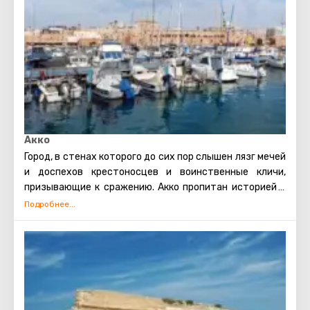
Акко
Город, в стенах которого до сих пор слышен лязг мечей
и доспехов крестоносцев и воинственные кличи,
призывающие к сражению. Акко пропитан историей и
время не властно над этим местом, а иногда и вовсе
кажется движется совершено в хаотичном
направлении. Памятники прошлого и настоящего
смешались здесь воедино, но предстали далеко не
архитектурной безвкусицей, наоборот привнесли
особую атмосферу.
Тут и древний порт, и крепости крестоносцев, и
турецкие бани (хамамы), и мечети и даже волшебный