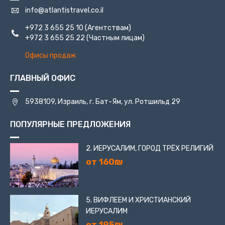
поймете, почему сады называют восьмым чудом света.
info@atlantistravel.co.il
В здешней коллекции примерно 450 видов самых
+972 3 655 25 10
(Агентствам)
разных растений, среди которых есть уникальные
+972 3 655 25 22
(Частным лицам)
цветы. Кустарники стригут, а газонов ровнее и
зеленее вы, скорее всего, в городе не найдете.
Офисы продаж
Добавьте к этому фонтаны – разве не потрясающе?
Бахайские сады – памятник не только вере и ее
ГЛАВНЫЙ ОФИС
основателю, но также гармонии и прекрасному вкусу
архитекторов.
5938109, Израиль, г. Бат-Ям, ул. Ротшильд 29
Ночью сияет не только купол усыпальницы – сады
ПОПУЛЯРНЫЕ ПРЕДЛОЖЕНИЯ
тоже снабжены подсветкой. Центр поразителен и в
светлое, и в темное время суток.
2. ИЕРУСАЛИМ, ГОРОД ТРЁХ РЕЛИГИЙ
от 160₪
5. ВИФЛЕЕМ И ХРИСТИАНСКИЙ
ИЕРУСАЛИМ
от 195₪