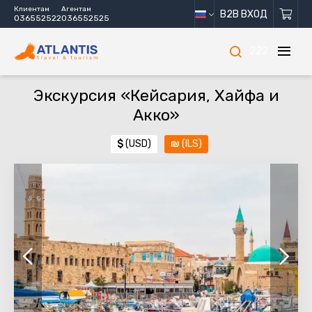
Клиентам
Агентам
B2B ВХОД
036552522
036552525
222
Экскурсия «Кейсария, Хайфа и
Акко»
$
(USD)
₪
(ILS)