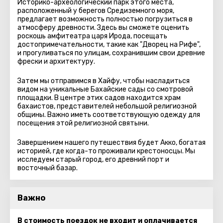
Историко-археологический парк этого места,
расположенный у берегов Средиземного моря,
предлагает возможность полностью погрузиться в
атмосферу древности. Здесь вы сможете оценить
роскошь амфитеатра царя Ирода, посещать
достопримечательности, такие как "Дворец на Рифе",
и прогуливаться по улицам, сохранившим свои древние
фрески и архитектуру.
Затем мы отправимся в Хайфу, чтобы насладиться
видом на уникальные Бахайские сады со смотровой
площадки. В центре этих садов находится храм
бахаистов, представителей небольшой религиозной
общины. Важно иметь соответствующую одежду для
посещения этой религиозной святыни.
Завершением нашего путешествия будет Акко, богатая
историей, где когда-то проживали крестоносцы. Мы
исследуем старый город, его древний порт и
восточный базар.
Важно
В стоимость поездок не входит и оплачивается