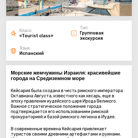
Тип
Класс
Групповая
«Tourist class»
экскурсия
Язык
Испанский
Морские жемчужины Израиля: красивейшие
города на Средиземном море
Кейсария была создана в честь римского императора
Октавиана Августа, известного как кесарь, еще в
эпоху правления иудейского царя Ирода Великого.
Важное стратегическое положение города
подтверждается его использованием римской
прокураторией и базой римского легиона в Иудее.
В современные времена Кейсария привлекает
туристов своими древними артефактами и руинами.