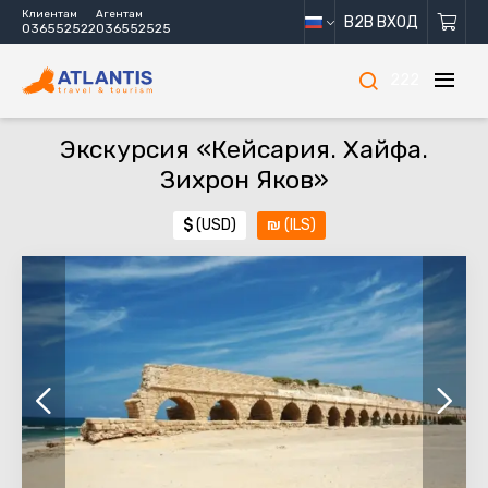
Клиентам
Агентам
B2B ВХОД
036552522
036552525
222
Экскурсия «Кейсария. Хайфа.
Зихрон Яков»
$
(USD)
₪
(ILS)