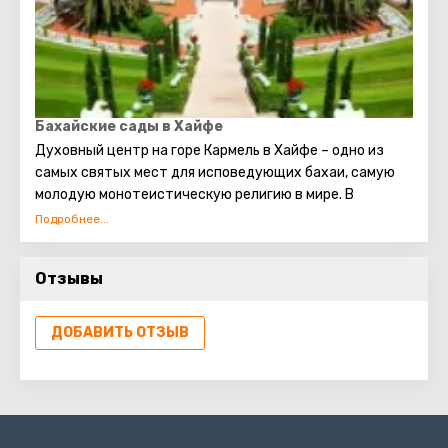
Понтия Пилата?
Бахайские сады в Хайфе
Духовный центр на горе Кармель в Хайфе – одно из
самых святых мест для исповедующих бахаи, самую
молодую монотеистическую религию в мире. В
составе центра храм, усыпальница, где покоятся
останки Баба, родоначальника веры, и знаменитые
сады.
Отзывы
Усыпальница представляет собой внушительную
постройку, увенчанную золоченым куполом. Она
ДОБАВИТЬ ОТЗЫВ
снабжена подсветкой. Благодаря ей купол ночью
подсвечивается, но так, что кажется, будто источник
сияния находится внутри него.
Чтобы попасть к усыпальнице, гостю предстоит