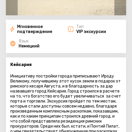
Мгновенное
Тип
подтверждение
VIP экскурсии
Язык
Немецкий
Кейсария
Инициативу постройки города приписывают Ироду
Великому, получившему этот кусок земли в подарок от
римского кесаря Августа, и в благодарность за дар
назвавшего город Кейсария. Город строился в расчете
на то, что богатство его будет увеличиваться за счет
порта и торговли. Экскурсия пройдет по тем местам,
которые стали доступны совсем недавно, благодаря
произведенным комплексным раскопкам, показавшим,
как и по каким принципам строился древний город, и
что собой представляла резиденция римских
прокураторов. Среди них был, кстати, и Понтий Пилат,
о чем свидетельствует обнаруженная при раскопках