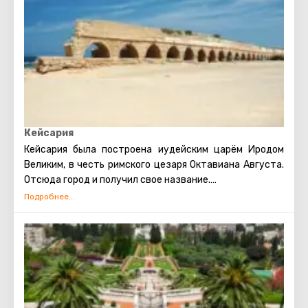
Кейсария
Кейсария была построена иудейским царём Иродом
Великим, в честь римского цезаря Октавиана Августа.
Отсюда город и получил свое название.
Город занимал важное положение. Тут находилась
римская прокуратура и основная база римского
легиона в Иудее.
В наши дни Кейсария привлекает туристов, в первую
очередь, конечно, своими древними артефактами,
постройками и руинами. Артефакты, найденные при
раскопках, подарят возможность прикоснуться к
тайнам «богатой» жизни римской знати и..... как же без