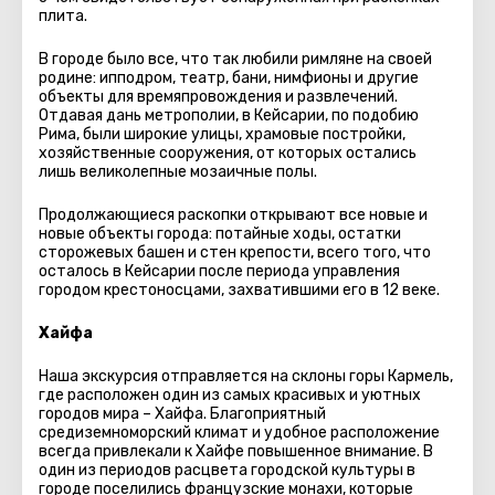
плита.
В городе было все, что так любили римляне на своей
родине: ипподром, театр, бани, нимфионы и другие
объекты для времяпровождения и развлечений.
Отдавая дань метрополии, в Кейсарии, по подобию
Рима, были широкие улицы, храмовые постройки,
хозяйственные сооружения, от которых остались
лишь великолепные мозаичные полы.
Продолжающиеся раскопки открывают все новые и
новые объекты города: потайные ходы, остатки
сторожевых башен и стен крепости, всего того, что
осталось в Кейсарии после периода управления
городом крестоносцами, захватившими его в 12 веке.
Хайфа
Наша экскурсия отправляется на склоны горы Кармель,
где расположен один из самых красивых и уютных
городов мира – Хайфа. Благоприятный
средиземноморский климат и удобное расположение
всегда привлекали к Хайфе повышенное внимание. В
один из периодов расцвета городской культуры в
городе поселились французские монахи, которые