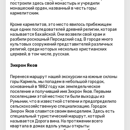
построили здесь свой монастырь и учредили
монашеский орден, названный в честь горы:
кармелитским.
Кроме кармелитов, это место явилось прибежищем
еще одних последователей древней религии, которая
называется бахайской. Они возвели свой храм и
разбили роскошный Персидский сад. В городе много
культовых сооружений представителей различных
религий, среди которых несколько христианских
церквей, в том числе, русская.
Зихрон Яков
Перенеся маршрут нашей экскурсии на южные склоны
горы Кармель, мы попадем в небольшой городок,
основанный в 1882 году как земледельческое
поселение и получивший имя Зихрон Яков. Первыми
поселенцами этой местности были выходцы из
Румынии, что в известной степени и предопределило
сельскохозяйственную специализацию. Городок
Зихрон Яков славится своим виноделием. Здесь есть
специальный туристический маршрут, который
называется Дорога вина. На протяжении всего
квартала в домах вдоль улицы открыты