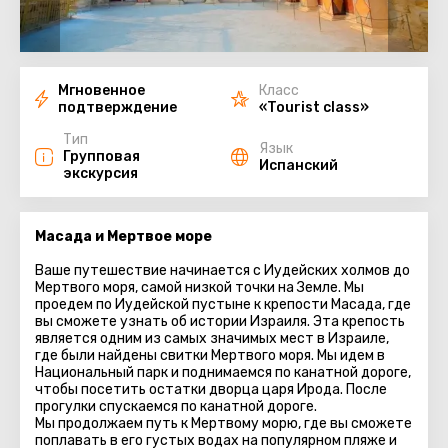
Мгновенное
Класс
подтверждение
«Tourist class»
Тип
Язык
Групповая
Испанский
экскурсия
Масада и Мертвое море
Ваше путешествие начинается с Иудейских холмов до
Мертвого моря, самой низкой точки на Земле. Мы
проедем по Иудейской пустыне к крепости Масада, где
вы сможете узнать об истории Израиля. Эта крепость
является одним из самых значимых мест в Израиле,
где были найдены свитки Мертвого моря. Мы идем в
Национальный парк и поднимаемся по канатной дороге,
чтобы посетить остатки дворца царя Ирода. После
прогулки спускаемся по канатной дороге.
Мы продолжаем путь к Мертвому морю, где вы сможете
поплавать в его густых водах на популярном пляже и