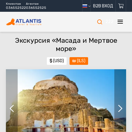
Клиентам
Агентам
B2B ВХОД
036552522
036552525
222
Экскурсия «Масада и Мертвое
море»
$
(USD)
₪
(ILS)