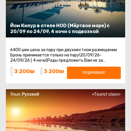
Йом Кипур в отеле HOD (Мёртвое море) с
20/09 по 24/09, 4 ночи с подвозкой
6400 шек цена за пару при двухместном размещении
Бронь принимается только на пару!20/09/26-
24/09/26 ( 4 ночи)Рады предложить Вам не за
бываемый отдых в отеле HOD на Мертвом Море.Отдых
3 200₪
3 200₪
...
ПОДРОБНЕЕ
Язык:
Русский
«Tourist class»