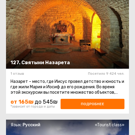
127. Святыни Назарета
1 отзыв
Посетило 9 424 чел.
Назарет – место, где Иисус провел детство и юность и
где жили Мария и Иосиф до его рождения. Во время
этой экскурсии вы посетите множество объектов,
которые христианство ...
от 165₪
до 545₪
ПОДРОБНЕЕ
*зависит от города и даты
Язык:
Русский
«Tourist class»