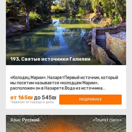
193. Святые источники Галилеи
«Колодец Марии». НазаретПервый источник, который
мы посетим называется «колодцем Марии»,
расположен он в Назарете.Вода из источника
считается священной у христиан.Храм ...
от 165₪
до 545₪
ПОДРОБНЕЕ
*зависит от города и даты
Язык:
Русский
«Tourist class»