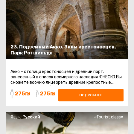
23. Подземный Акко. Залы крестоносцев.
Парк Ротшильда
Акко – столица крестоносцев и древний порт,
занесенный в список всемирного наследия ЮНЕСКО.Вы
сможете воочию лицезреть древние крепостные
стены, восточный базар, старинные ...
275₪
275₪
ПОДРОБНЕЕ
Язык:
Русский
«Tourist class»