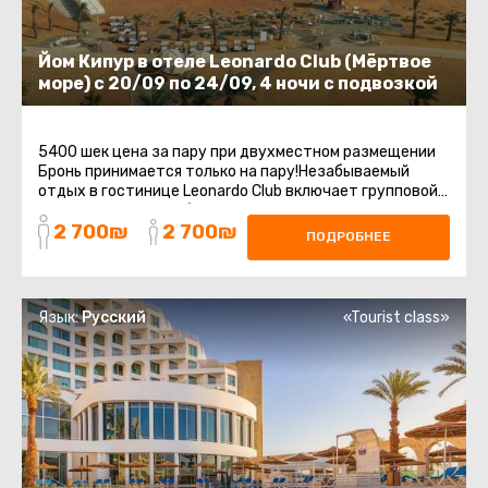
Йом Кипур в отеле Leonardo Club (Мёртвое
море) с 20/09 по 24/09, 4 ночи с подвозкой
5400 шек цена за пару при двухместном размещении
Бронь принимается только на пару!Незабываемый
отдых в гостинице Leonardo Club включает групповой
трансфер с точки сбора до ...
2 700₪
2 700₪
ПОДРОБНЕЕ
Язык:
Русский
«Tourist class»