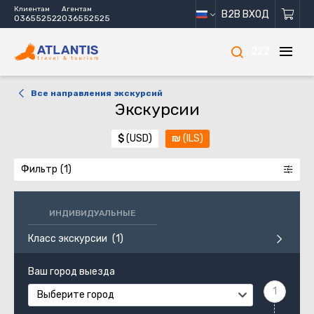
Клиентам
Агентам
B2B ВХОД
036552522
036552525
222
Все направления экскурсий
Экскурсии
$
(USD)
₪
(ILS)
Фильтр
ИНДИВИДУАЛЬНЫЕ
Класс экскурсии
Ваш город выезда
Выберите город