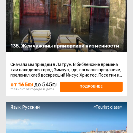
135. Жемчужины приморской низменности
Сначала мы приедем в Латрун. В библейские времена
там находился город Эммаус, где, согласно преданиям,
преломил хлеб воскресший Иисус Христос. Посетим и
магазин знаменитых ...
от 165₪
до 545₪
ПОДРОБНЕЕ
*зависит от города и даты
Язык:
Русский
«Tourist class»