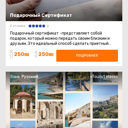
Подарочный Сертификат
2 отзыва
2
Подарочный сертификат -представляет собой
подарок, который можно передать своим близким и
друзьям. Это идеальный способ сделать приятный
сюрприз, который позволит ...
250₪
250₪
ПОДРОБНЕЕ
Язык:
Русский
«Tourist class»