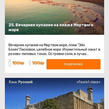
25. Вечернее купание на пляже Мертвого
моря
Вечернее купание на Мертвом море, пляж "Эйн
Бокек"Ласковое, целебное море. Изумительный закат в
розово-лиловых тонах. Островки соли, в лучах
заходящего солнца, переливающиеся ...
100₪
100₪
ПОДРОБНЕЕ
Язык:
Русский
«Tourist class»