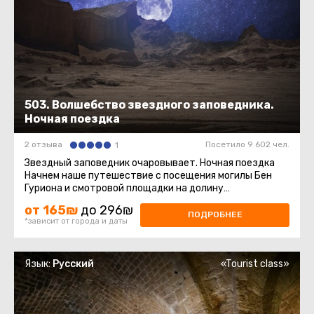
503. Волшебство звездного заповедника.
Ночная поездка
2 отзыва
Посетило 9 602 чел.
1
Звездный заповедник очаровывает. Ночная поездка
Начнем наше путешествие с посещения могилы Бен
Гуриона и смотровой площадки на долину
Цин.Эксклюзивно! Узнаем тайну ...
от 165₪
до 296₪
ПОДРОБНЕЕ
*зависит от города и даты
Язык:
Русский
«Tourist class»