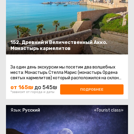
152. Древний и Величественный Акко.
Монастырь кармелитов
За один день экскурсии мы посетим два волшебных
места: Монастырь Стелла Марис (монастырь Ордена
святых кармелитов) который расположился на склоне
горы Кармель в столице ...
от 165₪
до 545₪
ПОДРОБНЕЕ
*зависит от города и даты
Язык:
Русский
«Tourist class»