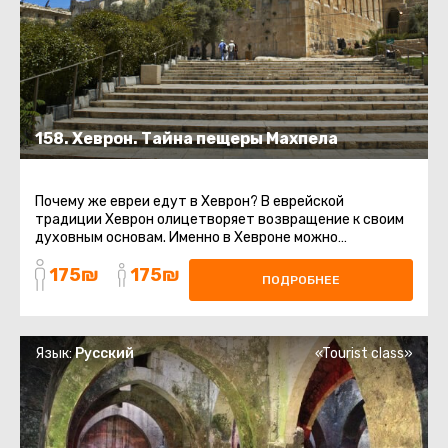
158. Хеврон. Тайна пещеры Махпела
Почему же евреи едут в Хеврон? В еврейской
традиции Хеврон олицетворяет возвращение к своим
духовным основам. Именно в Хевроне можно
почувствовать связь с Праотцами ...
175₪
175₪
ПОДРОБНЕЕ
Язык:
Русский
«Tourist class»