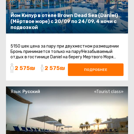
Йом Кипур в отеле Brown Dead Sea (Daniel)
(Мёртвое море) с 20/09 по 24/09, 4 ночи с
подвозкой
5150 шек цена за пару при двухместном размещении
Бронь принимается только на пару!Незабываемый
отдых в гостинице Daniel на берегу Мертвого Моря
включает групповой трансфер ...
2 575₪
2 575₪
ПОДРОБНЕЕ
Язык:
Русский
«Tourist class»