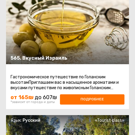
565. Вкусный Израиль
Гастрономическое путешествие по Голанским
высотамПриглашаем вас в насыщенное ароматами и
вкусами путешествие по живописным Голанским
высотам – региону, где природа ...
от 165₪
до 607₪
ПОДРОБНЕЕ
*зависит от города и даты
Язык:
Русский
«Tourist class»