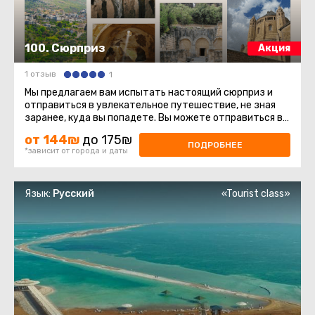
100. Сюрприз
Акция
1 отзыв
1
Мы предлагаем вам испытать настоящий сюрприз и
отправиться в увлекательное путешествие, не зная
заранее, куда вы попадете. Вы можете отправиться в
разные места нашей ...
от 144₪
до 175₪
ПОДРОБНЕЕ
*зависит от города и даты
Язык:
Русский
«Tourist class»