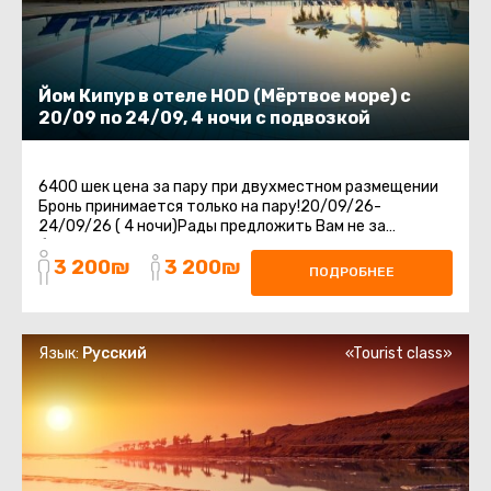
Йом Кипур в отеле HOD (Мёртвое море) с
20/09 по 24/09, 4 ночи с подвозкой
6400 шек цена за пару при двухместном размещении
Бронь принимается только на пару!20/09/26-
24/09/26 ( 4 ночи)Рады предложить Вам не за
бываемый отдых в отеле HOD на Мертвом Море.Отдых
3 200₪
3 200₪
...
ПОДРОБНЕЕ
Язык:
Русский
«Tourist class»