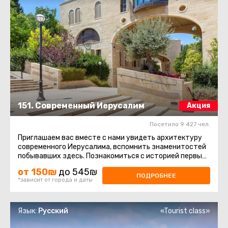
151. Современный Иерусалим
Акция
Посетило 9 427 чел.
Приглашаем вас вместе с нами увидеть архитектуру
современного Иерусалима, вспомнить знаменитостей
побывавших здесь. Познакомиться с историей первых
кварталов за ...
от 150₪
до 545₪
ПОДРОБНЕЕ
*зависит от города и даты
Язык:
Русский
«Tourist class»