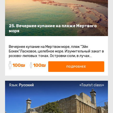
25. Вечернее купание на пляже Мертвого
моря
Вечернее купание на Мертвом море, пляж "Эйн
Бокек"Ласковое, целебное море. Изумительный закат в
розово-лиловых тонах. Островки соли, в лучах
заходящего солнца, переливающиеся ...
100₪
100₪
ПОДРОБНЕЕ
Язык:
Русский
«Tourist class»