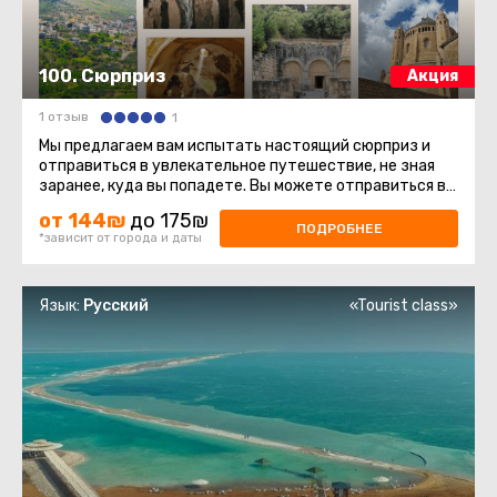
100. Сюрприз
Акция
1 отзыв
1
Мы предлагаем вам испытать настоящий сюрприз и
отправиться в увлекательное путешествие, не зная
заранее, куда вы попадете. Вы можете отправиться в
разные места нашей ...
от 144₪
до 175₪
ПОДРОБНЕЕ
*зависит от города и даты
Язык:
Русский
«Tourist class»