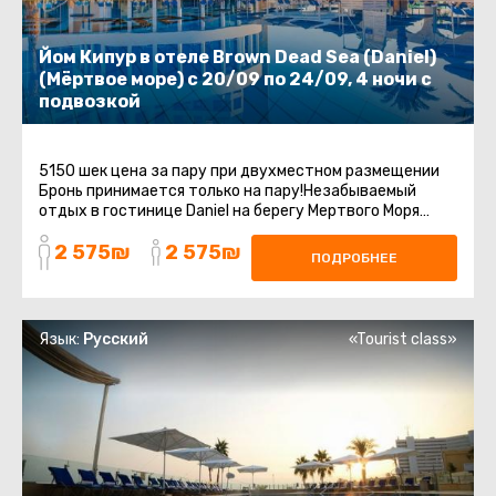
Йом Кипур в отеле Brown Dead Sea (Daniel)
(Мёртвое море) с 20/09 по 24/09, 4 ночи с
подвозкой
5150 шек цена за пару при двухместном размещении
Бронь принимается только на пару!Незабываемый
отдых в гостинице Daniel на берегу Мертвого Моря
включает групповой трансфер ...
2 575₪
2 575₪
ПОДРОБНЕЕ
Язык:
Русский
«Tourist class»