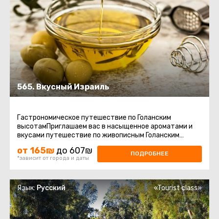
565. Вкусный Израиль
Гастрономическое путешествие по Голанским
высотамПриглашаем вас в насыщенное ароматами и
вкусами путешествие по живописным Голанским
высотам – региону, где природа ...
от 165₪
до 607₪
ПОДРОБНЕЕ
*зависит от города и даты
Язык:
Русский
«Tourist class»