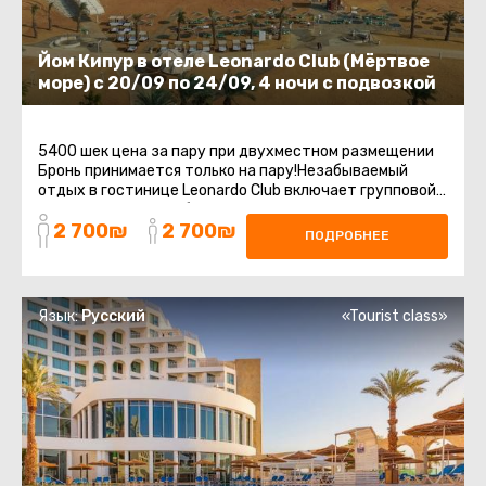
Йом Кипур в отеле Leonardo Club (Мёртвое
море) с 20/09 по 24/09, 4 ночи с подвозкой
5400 шек цена за пару при двухместном размещении
Бронь принимается только на пару!Незабываемый
отдых в гостинице Leonardo Club включает групповой
трансфер с точки сбора до ...
2 700₪
2 700₪
ПОДРОБНЕЕ
Язык:
Русский
«Tourist class»