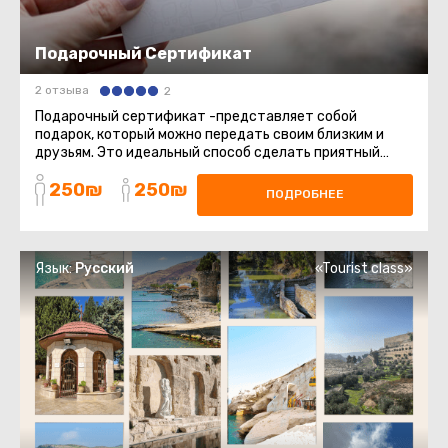
Подарочный Сертификат
2 отзыва
2
Подарочный сертификат -представляет собой
подарок, который можно передать своим близким и
друзьям. Это идеальный способ сделать приятный
сюрприз, который позволит ...
250₪
250₪
ПОДРОБНЕЕ
Язык:
Русский
«Tourist class»