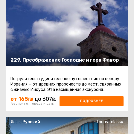
229. Преображение Господне и гора Фавор
Погрузитесь в удивительное путешествие по северу
Израиля — от древних пророчеств до мест, связанных
с жизнью Иисуса. Эта насыщенная экскурсия
соединяет библейскую ...
от 165₪
до 607₪
ПОДРОБНЕЕ
*зависит от города и даты
Язык:
Русский
«Tourist class»