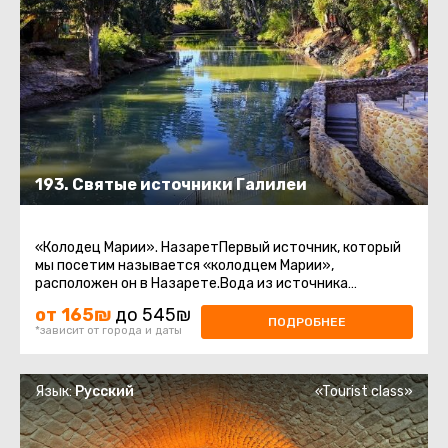
193. Святые источники Галилеи
«Колодец Марии». НазаретПервый источник, который
мы посетим называется «колодцем Марии»,
расположен он в Назарете.Вода из источника
считается священной у христиан.Храм ...
от 165₪
до 545₪
ПОДРОБНЕЕ
*зависит от города и даты
Язык:
Русский
«Tourist class»