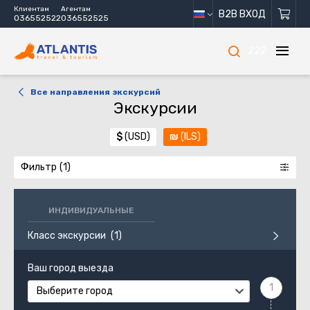
Клиентам
Агентам
B2B ВХОД
036552522
036552525
222
Все направления экскурсий
Экскурсии
$
(USD)
₪
(ILS)
Фильтр
ИНДИВИДУАЛЬНЫЕ
Класс экскурсии
Ваш город выезда
Выберите город