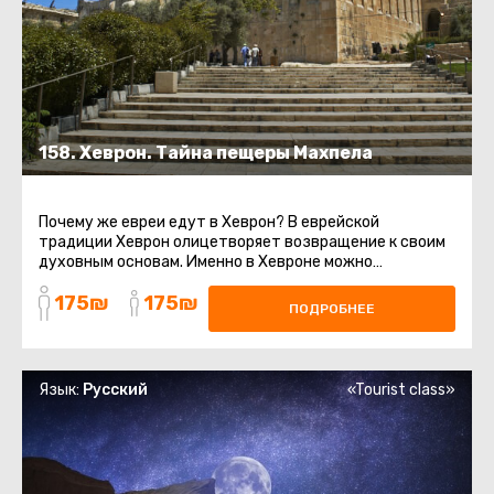
158. Хеврон. Тайна пещеры Махпела
Почему же евреи едут в Хеврон? В еврейской
традиции Хеврон олицетворяет возвращение к своим
духовным основам. Именно в Хевроне можно
почувствовать связь с Праотцами ...
175₪
175₪
ПОДРОБНЕЕ
Язык:
Русский
«Tourist class»