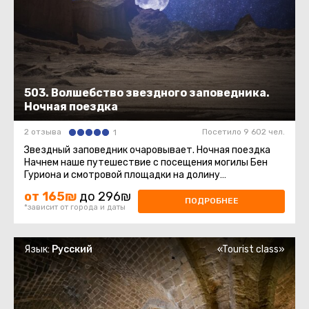
503. Волшебство звездного заповедника.
Ночная поездка
2 отзыва
Посетило 9 602 чел.
1
Звездный заповедник очаровывает. Ночная поездка
Начнем наше путешествие с посещения могилы Бен
Гуриона и смотровой площадки на долину
Цин.Эксклюзивно! Узнаем тайну ...
от 165₪
до 296₪
ПОДРОБНЕЕ
*зависит от города и даты
Язык:
Русский
«Tourist class»