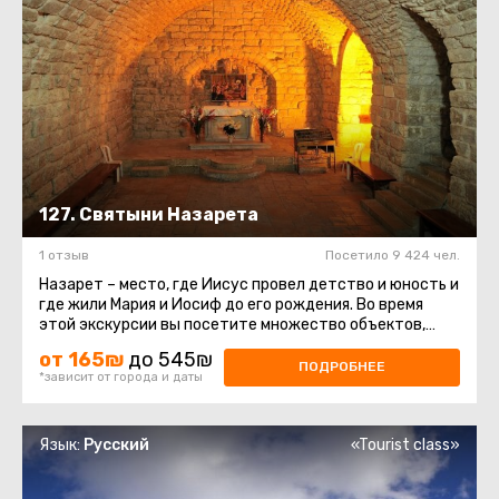
127. Святыни Назарета
1 отзыв
Посетило 9 424 чел.
Назарет – место, где Иисус провел детство и юность и
где жили Мария и Иосиф до его рождения. Во время
этой экскурсии вы посетите множество объектов,
которые христианство ...
от 165₪
до 545₪
ПОДРОБНЕЕ
*зависит от города и даты
Язык:
Русский
«Tourist class»