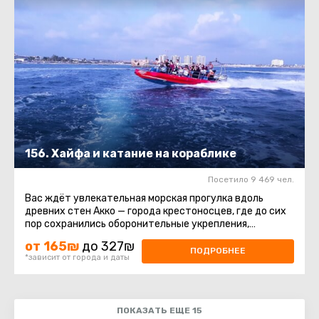
156. Хайфа и катание на кораблике
Посетило 9 469 чел.
Вас ждёт увлекательная морская прогулка вдоль
древних стен Акко — города крестоносцев, где до сих
пор сохранились оборонительные укрепления,
постройки и восточный ...
от 165₪
до 327₪
ПОДРОБНЕЕ
*зависит от города и даты
ПОКАЗАТЬ ЕЩЕ 15