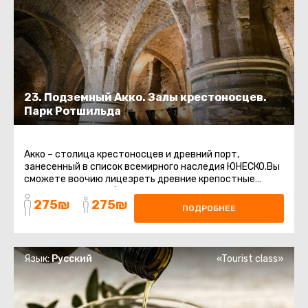
23. Подземный Акко. Залы крестоносцев.
Парк Ротшильда
Акко – столица крестоносцев и древний порт,
занесенный в список всемирного наследия ЮНЕСКО.Вы
сможете воочию лицезреть древние крепостные
стены, восточный базар, старинные ...
275₪
275₪
ПОДРОБНЕЕ
Язык:
Русский
«Tourist class»