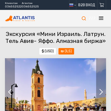
Клиентам
Агентам
B2B ВХОД
036552522
036552525
222
Экскурсия «Мини Израиль. Латрун.
Тель Авив- Яффо. Алмазная биржа»
$
(USD)
₪
(ILS)