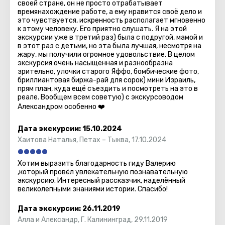
своей стране, он не просто отрабатывает
смотровую площадку на 49-м этаже одной из
времянахождение работе, а ему нравится своё дело и
это чувствуется, искренность располагает мгновенно
городских высоток. Вид отсюда открывается
к этому человеку. Его приятно слушать. Я на этой
сногсшибательный! Посещение можно объединить с
экскурсии уже в третий раз) была с подругой, мамой и
завтраком, обедом или ужином – здесь же есть
в этот раз с детьми, но эта была лучшая, несмотря на
хороший ресторан.
жару, мы получили огромное удовольствие. В целом
экскурсия очень насыщенная и разнообразна
зрительно, улочки старого Яффо, бомбические фото,
бриллиантовая биржа-рай для сорок) мини Израиль,
прям план, куда ещё съездить и посмотреть на это в
реале. Вообщем всем советую) с экскурсоводом
Если хотите побыть на природе, отправляйтесь в парк
Александром особенно ❤️
– их в городе много. А в парке Яркон можно не только
погулять, но и послушать музыку. Перед поездкой в
Дата экскурсии:
15.10.2024
Тель-Авив посмотрите, не выступает ли здесь какая-
Хаитова Наталья
,
Петах – Тыква
,
17.10.2024
нибудь суперзвезда. Можно успеть и на концерт!
Хотим выразить благодарность гиду Валерию
,который провёл увлекательную познавательную
экскурсию. Интересный рассказчик, наделённый
великолепными знаниями истории. Спасибо!
Дата экскурсии:
26.11.2019
Алла и Александр
,
Г. Калининград
,
29.11.2019