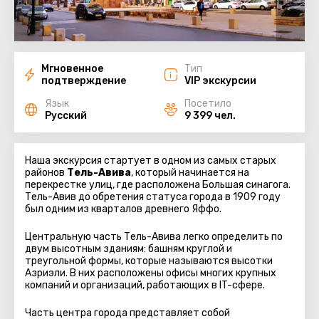
Мгновенное
Тип
подтверждение
VIP экскурсии
Язык
Посетило
Русский
9 399 чел.
Наша экскурсия стартует в одном из самых старых
районов
Тель-Авива
, который начинается на
перекрестке улиц, где расположена Большая синагога.
Тель-Авив до обретения статуса города в 1909 году
был одним из кварталов древнего Яффо.
Центральную часть Тель-Авива легко определить по
двум высотным зданиям: башням круглой и
треугольной формы, которые называются высотки
Азриэли. В них расположены офисы многих крупных
компаний и организаций, работающих в IT-сфере.
Часть центра города представляет собой