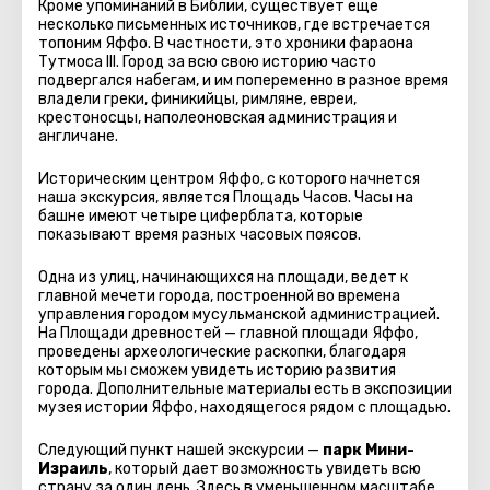
Кроме упоминаний в Библии, существует еще
несколько письменных источников, где встречается
топоним Яффо. В частности, это хроники фараона
Тутмоса III. Город за всю свою историю часто
подвергался набегам, и им попеременно в разное время
владели греки, финикийцы, римляне, евреи,
крестоносцы, наполеоновская администрация и
англичане.
Историческим центром Яффо, с которого начнется
наша экскурсия, является Площадь Часов. Часы на
башне имеют четыре циферблата, которые
показывают время разных часовых поясов.
Одна из улиц, начинающихся на площади, ведет к
главной мечети города, построенной во времена
управления городом мусульманской администрацией.
На Площади древностей — главной площади Яффо,
проведены археологические раскопки, благодаря
которым мы сможем увидеть историю развития
города. Дополнительные материалы есть в экспозиции
музея истории Яффо, находящегося рядом с площадью.
Следующий пункт нашей экскурсии —
парк Мини-
Израиль
, который дает возможность увидеть всю
страну за один день. Здесь в уменьшенном масштабе