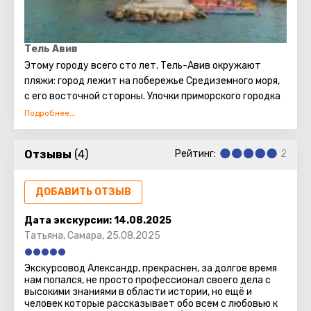
Посмотреть на мифическую скалу, что является
природной достопримечательностью, желают многие
туристы, отдыхающие в Израиле.
Тель Авив
Этому городу всего сто лет. Тель-Авив окружают
пляжи: город лежит на побережье Средиземного моря,
с его восточной стороны. Улочки приморского городка
здесь причудливо и прекрасно сочетаются с
современными кварталами, застроенными
небоскребами.
Отзывы
(4)
Рейтинг:
2
Тель-Авив шумный и разный, настоящий мегаполис.
Здесь есть и учебные заведения, и представительства
ДОБАВИТЬ ОТЗЫВ
иностранных государств, и музеи с галереями, и
бизнес-центры, и рестораны с отелями. Уже по этому
Дата экскурсии:
14.08.2025
списку видно, что город живет полной жизнью, умеет и
Татьяна
,
Самара
,
25.08.2025
работать, и отдыхать. А еще Тель-Авив знаменит
храмами: у них интересная архитектура.
Экскурсовод Александр, прекраснен, за долгое время
нам попался, не просто профессионал своего дела с
высокими знаниями в области истории, но ещё и
Городом здорово любоваться с высоты. Видимо,
человек которые рассказывает обо всем с любовью к
поэтому и местные жители, и гости так любят