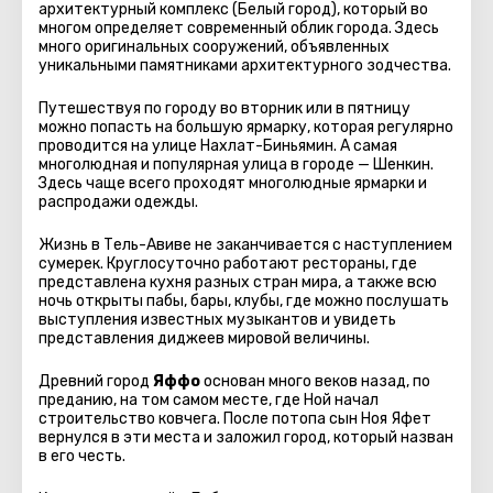
архитектурный комплекс (Белый город), который во
многом определяет современный облик города. Здесь
много оригинальных сооружений, объявленных
уникальными памятниками архитектурного зодчества.
Путешествуя по городу во вторник или в пятницу
можно попасть на большую ярмарку, которая регулярно
проводится на улице Нахлат-Биньямин. А самая
многолюдная и популярная улица в городе — Шенкин.
Здесь чаще всего проходят многолюдные ярмарки и
распродажи одежды.
Жизнь в Тель-Авиве не заканчивается с наступлением
сумерек. Круглосуточно работают рестораны, где
представлена кухня разных стран мира, а также всю
ночь открыты пабы, бары, клубы, где можно послушать
выступления известных музыкантов и увидеть
представления диджеев мировой величины.
Древний город
Яффо
основан много веков назад, по
преданию, на том самом месте, где Ной начал
строительство ковчега. После потопа сын Ноя Яфет
вернулся в эти места и заложил город, который назван
в его честь.