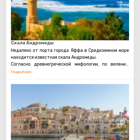
Скала Андромеды
Недалеко от порта города Яффа в Средиземном море
находится известная скала Андромеды.
Согласно древнегреческой мифологии, по велению
Посейдона (Бога морей) и его жены Кассиопеи, юная
Андромеда, дочь царя Кефея, была прикована к скале в
открытом море. Случилось это из-за обиды морских
божеств на Андромеду, за то, что она похвасталась
своей красотой. Морское чудовище, посланное
Посейдоном, грозилось уничтожить всех подданных
Кефея. В результате Кефей был вынужден отдать в
жертву дочь. Спас девушку от ужасных мук сын Зевса
Персей (взамен на то, что она станет его женой). В
дальнейшем Андромеда родила Персею девять детей
(семь сыновей и двух дочерей).