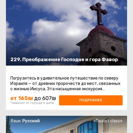
229. Преображение Господне и гора Фавор
Погрузитесь в удивительное путешествие по северу
Израиля — от древних пророчеств до мест, связанных
с жизнью Иисуса. Эта насыщенная экскурсия
соединяет библейскую ...
от 165₪
до 607₪
ПОДРОБНЕЕ
*зависит от города и даты
Язык:
Русский
«Tourist class»