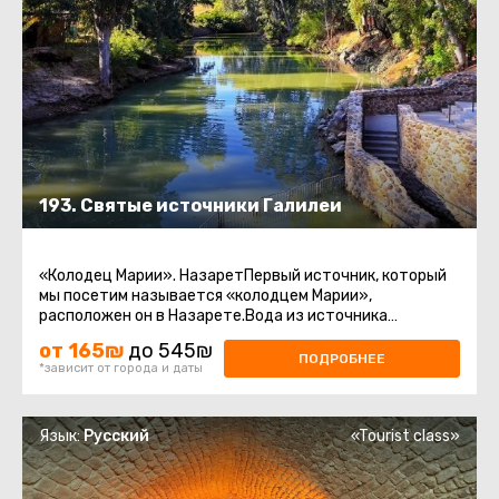
193. Святые источники Галилеи
«Колодец Марии». НазаретПервый источник, который
мы посетим называется «колодцем Марии»,
расположен он в Назарете.Вода из источника
считается священной у христиан.Храм ...
от 165₪
до 545₪
ПОДРОБНЕЕ
*зависит от города и даты
Язык:
Русский
«Tourist class»