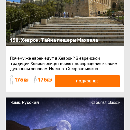
158. Хеврон. Тайна пещеры Махпела
Почему же евреи едут в Хеврон? В еврейской
традиции Хеврон олицетворяет возвращение к своим
духовным основам. Именно в Хевроне можно
почувствовать связь с Праотцами ...
175₪
175₪
ПОДРОБНЕЕ
Язык:
Русский
«Tourist class»