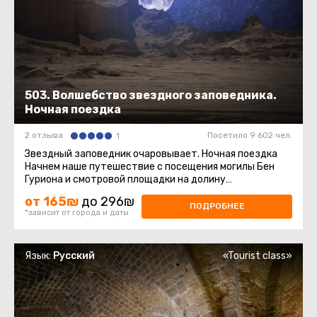
503. Волшебство звездного заповедника.
Ночная поездка
2 отзыва
Посетило 9 602 чел.
1
Звездный заповедник очаровывает. Ночная поездка
Начнем наше путешествие с посещения могилы Бен
Гуриона и смотровой площадки на долину
Цин.Эксклюзивно! Узнаем тайну ...
от 165₪
до 296₪
ПОДРОБНЕЕ
*зависит от города и даты
Язык:
Русский
«Tourist class»