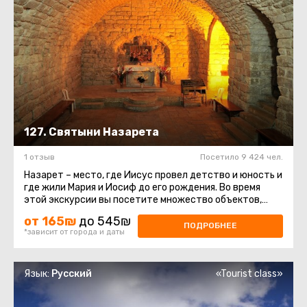
127. Святыни Назарета
1 отзыв
Посетило 9 424 чел.
Назарет – место, где Иисус провел детство и юность и
где жили Мария и Иосиф до его рождения. Во время
этой экскурсии вы посетите множество объектов,
которые христианство ...
от 165₪
до 545₪
ПОДРОБНЕЕ
*зависит от города и даты
Язык:
Русский
«Tourist class»