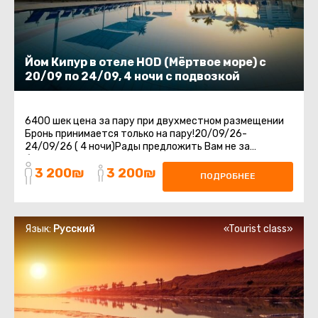
Йом Кипур в отеле HOD (Мёртвое море) с
20/09 по 24/09, 4 ночи с подвозкой
6400 шек цена за пару при двухместном размещении
Бронь принимается только на пару!20/09/26-
24/09/26 ( 4 ночи)Рады предложить Вам не за
бываемый отдых в отеле HOD на Мертвом Море.Отдых
3 200₪
3 200₪
...
ПОДРОБНЕЕ
Язык:
Русский
«Tourist class»