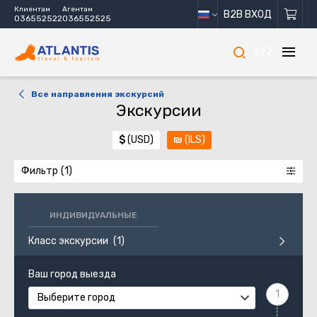
Клиентам
Агентам
B2B ВХОД
036552522
036552525
222
Все направления экскурсий
Экскурсии
$
(USD)
₪
(ILS)
Фильтр
ИНДИВИДУАЛЬНЫЕ
Класс экскурсии
Ваш город выезда
Выберите город