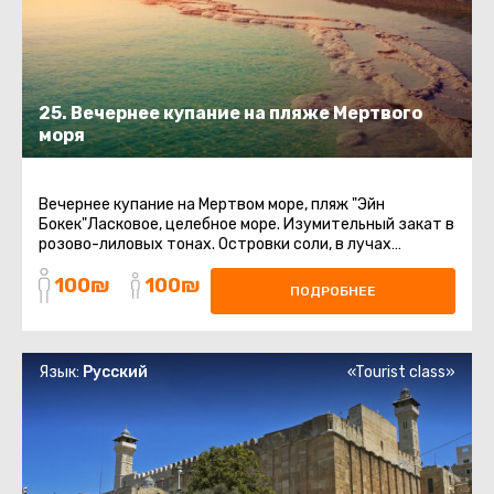
25. Вечернее купание на пляже Мертвого
моря
Вечернее купание на Мертвом море, пляж "Эйн
Бокек"Ласковое, целебное море. Изумительный закат в
розово-лиловых тонах. Островки соли, в лучах
заходящего солнца, переливающиеся ...
100₪
100₪
ПОДРОБНЕЕ
Язык:
Русский
«Tourist class»