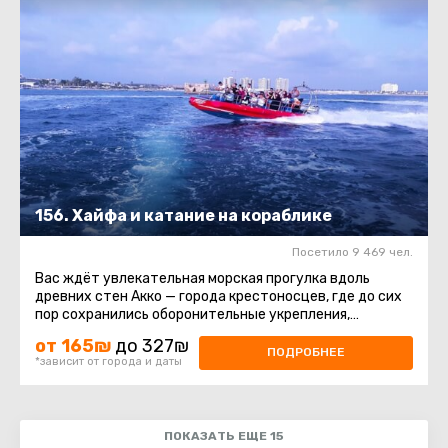
156. Хайфа и катание на кораблике
Посетило 9 469 чел.
Вас ждёт увлекательная морская прогулка вдоль
древних стен Акко — города крестоносцев, где до сих
пор сохранились оборонительные укрепления,
постройки и восточный ...
от 165₪
до 327₪
ПОДРОБНЕЕ
*зависит от города и даты
ПОКАЗАТЬ ЕЩЕ 15