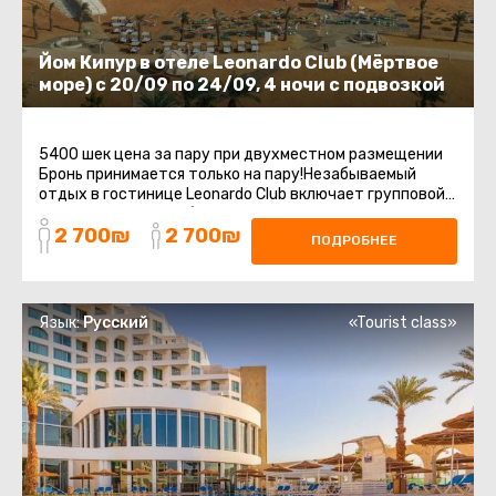
Йом Кипур в отеле Leonardo Club (Мёртвое
море) с 20/09 по 24/09, 4 ночи с подвозкой
5400 шек цена за пару при двухместном размещении
Бронь принимается только на пару!Незабываемый
отдых в гостинице Leonardo Club включает групповой
трансфер с точки сбора до ...
2 700₪
2 700₪
ПОДРОБНЕЕ
Язык:
Русский
«Tourist class»