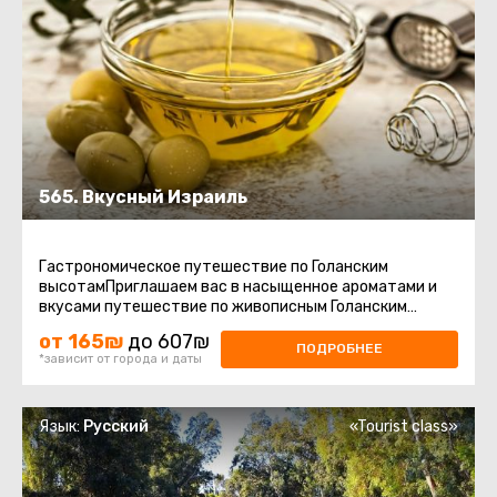
565. Вкусный Израиль
Гастрономическое путешествие по Голанским
высотамПриглашаем вас в насыщенное ароматами и
вкусами путешествие по живописным Голанским
высотам – региону, где природа ...
от 165₪
до 607₪
ПОДРОБНЕЕ
*зависит от города и даты
Язык:
Русский
«Tourist class»