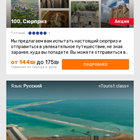
100. Сюрприз
Акция
1 отзыв
1
Мы предлагаем вам испытать настоящий сюрприз и
отправиться в увлекательное путешествие, не зная
заранее, куда вы попадете. Вы можете отправиться в
разные места нашей ...
от 144₪
до 175₪
ПОДРОБНЕЕ
*зависит от города и даты
Язык:
Русский
«Tourist class»