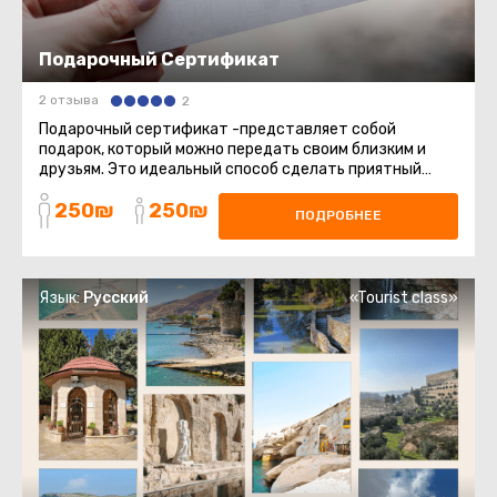
Подарочный Сертификат
2 отзыва
2
Подарочный сертификат -представляет собой
подарок, который можно передать своим близким и
друзьям. Это идеальный способ сделать приятный
сюрприз, который позволит ...
250₪
250₪
ПОДРОБНЕЕ
Язык:
Русский
«Tourist class»