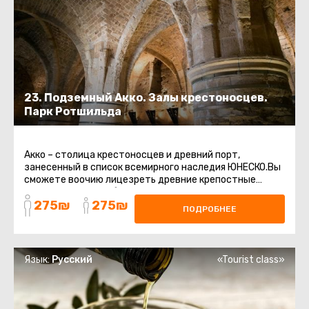
23. Подземный Акко. Залы крестоносцев.
Парк Ротшильда
Акко – столица крестоносцев и древний порт,
занесенный в список всемирного наследия ЮНЕСКО.Вы
сможете воочию лицезреть древние крепостные
стены, восточный базар, старинные ...
275₪
275₪
ПОДРОБНЕЕ
Язык:
Русский
«Tourist class»