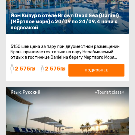
Йом Кипур в отеле Brown Dead Sea (Daniel)
(Мёртвое море) с 20/09 по 24/09, 4 ночи с
подвозкой
5150 шек цена за пару при двухместном размещении
Бронь принимается только на пару!Незабываемый
отдых в гостинице Daniel на берегу Мертвого Моря
включает групповой трансфер ...
2 575₪
2 575₪
ПОДРОБНЕЕ
Язык:
Русский
«Tourist class»