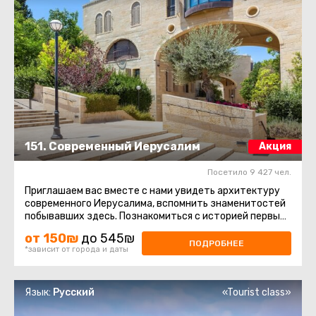
151. Современный Иерусалим
Акция
Посетило 9 427 чел.
Приглашаем вас вместе с нами увидеть архитектуру
современного Иерусалима, вспомнить знаменитостей
побывавших здесь. Познакомиться с историей первых
кварталов за ...
от 150₪
до 545₪
ПОДРОБНЕЕ
*зависит от города и даты
Язык:
Русский
«Tourist class»