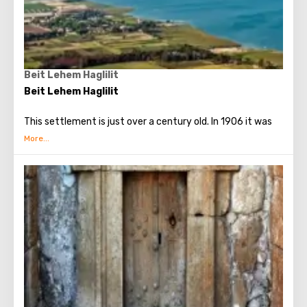
Beit Lehem Haglilit
Beit Lehem Haglilit
This settlement is just over a century old. In 1906 it was
founded by the Templers, representatives of an
independent German religious organization that had split
from the Lutheran Church in the mid-19th century. In the
Alonei Tabor forest they built a village in German
traditions, where they engaged in agriculture. Beit Lehem
of Galilee became one of such settlements that sprang
up throughout the country at that time.