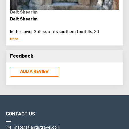
Beit Shearim
Beit Shearim
In the Lower Galilee, at its southern foothills, 20
kilometers from Haifa, if you go east, near Kiryat Tivon, is
the Beit Shearim National Park. It is famous for its
archaeological finds. The park is located in an area where
Feedback
historians have found the remains of an ancient
settlement and necropolis.
ADD A REVIEW
CONTACT US
info@atlantistravel.co.il