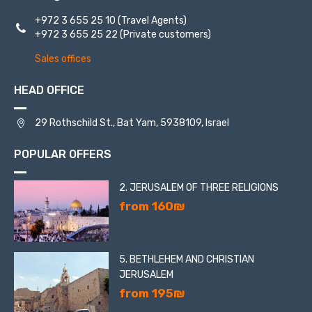
+972 3 655 25 10
(Travel Agents)
+972 3 655 25 22
(Private customers)
Sales offices
HEAD OFFICE
29 Rothschild St., Bat Yam, 5938109, Israel
POPULAR OFFERS
2. JERUSALEM OF THREE RELIGIONS
from 160₪
5. BETHLEHEM AND CHRISTIAN
JERUSALEM
from 195₪