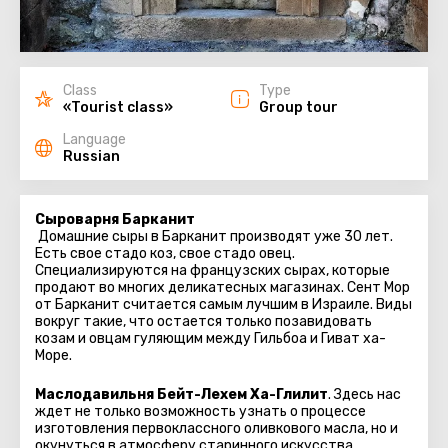
Class
Type
«Tourist class»
Group tour
Language
Russian
Сыроварня Барканит
Домашние сыры в Барканит производят уже 30 лет.
Есть свое стадо коз, свое стадо овец.
Специализируются на французских сырах, которые
продают во многих деликатесных магазинах. Сент Мор
от Барканит считается самым лучшим в Израиле. Виды
вокруг такие, что остается только позавидовать
козам и овцам гуляющим между Гильбоа и Гиват ха-
Море.
Маслодавильня Бейт-Лехем Ха-Глилит
. Здесь нас
ждет не только возможность узнать о процессе
изготовления первоклассного оливкового масла, но и
окунуться в атмосферу старинного искусства