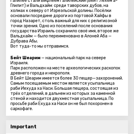
Галилее стали Вифлеем Галилейский (Бейт Лехем а-
Глилит) и Вальдхайм: среди таворских дубов, на
холмах к северу от Изреэльской долины. Посёлки
основали посредине дороги из портовой Хайфы в
город Назарет, столь важный для них с религиозной
точки зрения. Одно из поселений после основания
государства Израиль сохранило своё имя, второе же
Вальдхайм — было переименовано в Алоней Аба —
Дубрава Абы.
Вот туда-то мы отправимся.
Бейт Шеарим
— национальный парк на севере
Израиля.
Парк расположен на месте археологических раскопок
древнего города и некрополя.
В Бейт Шеарим имеется более 30 пещер—захоронений.
Самым посещаемым местом является усыпальница
раби Иехуда ха Наси. Большая пещера, состоящая из
трёх отделений, в дальнем из которых за каменной
стеной и находится двухместная усыпальница. По
просьбе раби Ехуда ха Наси он не был похоронен в
саркофаге.
Important