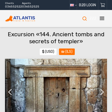
Clients
Agents
B2B LOGIN
036552522
036552525
222
Excursion «144. Ancient tombs and
secrets of templer»
$
(USD)
₪
(ILS)