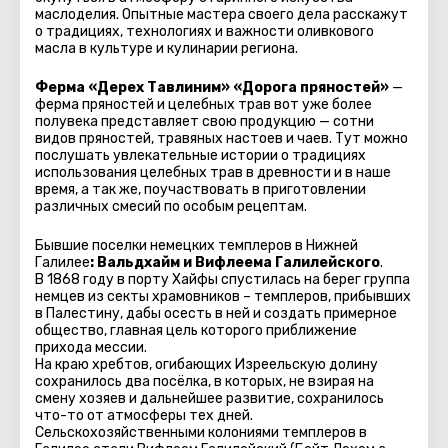
маслоделия. Опытные мастера своего дела расскажут
о традициях, технологиях и важности оливкового
масла в культуре и кулинарии региона.
Ферма «Дерех Тавлиним» «Дорога пряностей»
—
ферма пряностей и целебных трав вот уже более
полувека представляет свою продукцию — сотни
видов пряностей, травяных настоев и чаев. Тут можно
послушать увлекательные истории о традициях
использования целебных трав в древности и в наше
время, а так же, поучаствовать в приготовлении
различных смесий по особым рецептам.
Бывшие поселки немецких темплеров в Нижней
Галилее
: Вальдхайм и Вифлеема Галилейского
.
В 1868 году в порту Хайфы спустилась на берег группа
немцев из секты храмовников – темплеров, прибывших
в Палестину, дабы осесть в ней и создать примерное
общество, главная цель которого приближение
прихода мессии.
На краю хребтов, огибающих Изреельскую долину
сохранилось два посёлка, в которых, не взирая на
смену хозяев и дальнейшее развитие, сохранилось
что-то от атмосферы тех дней.
Сельскохозяйственными колониями темплеров в