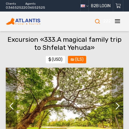
Clients
Agents
B2B LOGIN
036552522
036552525
222
Excursion «333.A magical family trip
to Shfelat Yehuda»
$
(USD)
₪
(ILS)