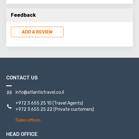
Azeka was an ancient city in Shfele that protected the
upper approaches to the Ela Valley.
Feedback
ADD A REVIEW
CONTACT US
info@atlantistravel.co.il
+972 3 655 25 10
(Travel Agents)
+972 3 655 25 22
(Private customers)
Sales offices
HEAD OFFICE