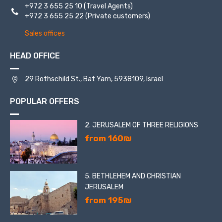
+972 3 655 25 10
(Travel Agents)
to this day ..
+972 3 655 25 22
(Private customers)
Sales offices
HEAD OFFICE
29 Rothschild St., Bat Yam, 5938109, Israel
POPULAR OFFERS
2. JERUSALEM OF THREE RELIGIONS
from 160₪
5. BETHLEHEM AND CHRISTIAN
JERUSALEM
from 195₪