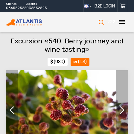
Clients
Agents
B2B LOGIN
036552522
036552525
222
Excursion «540. Berry journey and
wine tasting»
$
(USD)
₪
(ILS)