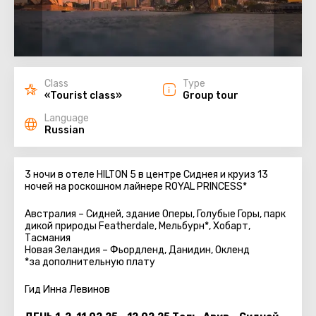
Class
Type
«Tourist class»
Group tour
Language
Russian
3 ночи в отеле HILTON 5 в центре Сиднея и круиз 13
ночей на роскошном лайнере ROYAL PRINCESS
*
Австралия – Сидней, здание Оперы, Голубые Горы, парк
дикой природы Featherdale, Мельбурн*, Хобарт,
Тасмания
Новая Зеландия – Фьордленд, Данидин, Окленд
*за дополнительную плату
Гид Инна Левинов