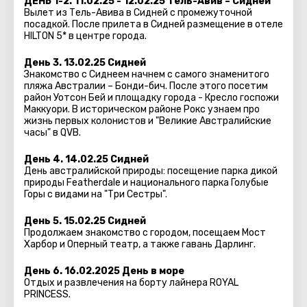
ДЕНЬ 1-2. 11.02.25 - 12.02.25 Тель-Авив – Сидней
Вылет из Тель-Авива в Сидней с промежуточной
посадкой. После прилета в Сидней размещение в отеле
HILTON 5* в центре города.
День 3. 13.02.25 Сидней
Знакомство с Сиднеем начнем с самого знаменитого
пляжа Австралии – Бонди-бич. После этого посетим
район Уотсон Бей и площадку города - Кресло госпожи
Маккуори. В историческом районе Рокс узнаем про
жизнь первых колонистов и "Великие Австралийские
часы" в QVB.
День 4. 14.02.25 Сидней
День австралийской природы: посещение парка дикой
природы Featherdale и национального парка Голубые
Горы с видами на "Три Сестры".
День 5. 15.02.25 Сидней
Продолжаем знакомство с городом, посещаем Мост
Харбор и Оперный театр, а также гавань Дарлинг.
День 6. 16.02.2025 День в море
Отдых и развлечения на борту лайнера ROYAL
PRINCESS.