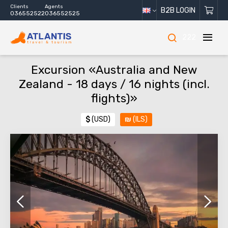
Clients
Agents
B2B LOGIN
036552522
036552525
222
Excursion «Australia and New
Zealand - 18 days / 16 nights (incl.
flights)»
$
(USD)
₪
(ILS)