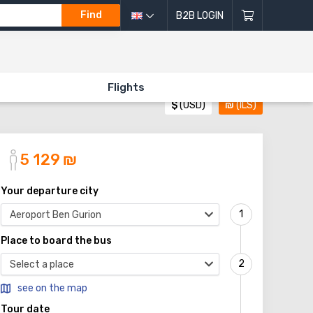
Find
B2B LOGIN
Flights
$
(USD)
₪
(ILS)
5 129
₪
Your departure city
Aeroport Ben Gurion
Place to board the bus
Select a place
see on the map
Tour date