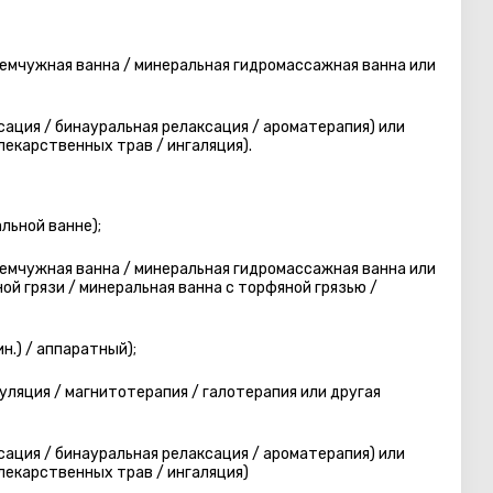
жемчужная ванна / минеральная гидромассажная ванна или
ация / бинауральная релаксация / ароматерапия) или
лекарственных трав / ингаляция).
альной ванне);
жемчужная ванна / минеральная гидромассажная ванна или
ной грязи / минеральная ванна с торфяной грязью /
н.) / аппаратный);
ляция / магнитотерапия / галотерапия или другая
ация / бинауральная релаксация / ароматерапия) или
лекарственных трав / ингаляция)