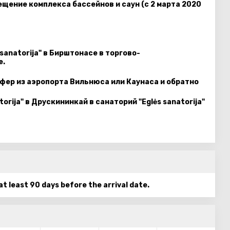
ение комплекса бассейнов и саун (с 2 марта 2020
sanatorija" в Бирштонасе в торгово-
е.
фер из аэропорта Вильнюса или Каунаса и обратно
orija" в Друскининкай в санаторий "Eglės sanatorija"
 at least 90 days before the arrival date.