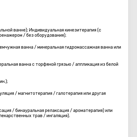
кальной ванне); Индивидуальная кинезитерапия (с
ренажером / без оборудования);
жемчужная ванна / минеральная гидромассажная ванна или
еральная ванна с торфяной грязью / аппликация из белой
н.);
ляция / магнитотерапия / галотерапия или другая
ация / бинауральная релаксация / ароматерапия) или
лекарственных трав / ингаляция).