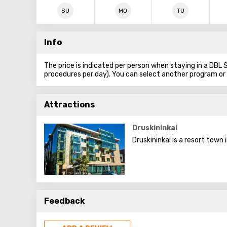
SU
MO
TU
Info
The price is indicated per person when staying in a DBL
procedures per day). You can select another program o
Attractions
Druskininkai
Druskininkai is a resort town
Feedback