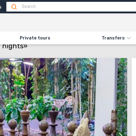
5
Attractions
Feedback
N «EGLE STANDARD 3+* 11 NIGHTS»
Private tours
Transfers
 nights»