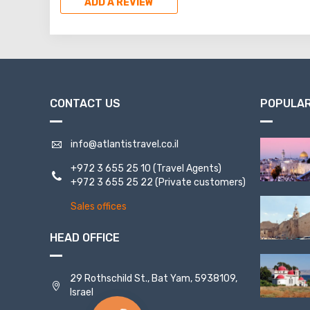
ADD A REVIEW
CONTACT US
POPULAR
info@atlantistravel.co.il
+972 3 655 25 10
(Travel Agents)
+972 3 655 25 22
(Private customers)
Sales offices
HEAD OFFICE
29 Rothschild St., Bat Yam, 5938109,
Israel