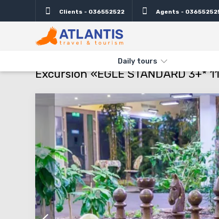
Clients - 036552522
Agents - 03655252
Description
Important
Departure days
Info
THE MAIN
TYPES AND DIRECTIONS
DAILY TOURS
EXCURSIO
Daily tours
Excursion «EGLE STANDARD 3+* 11