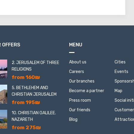
 OFFERS
MENU
About us
Cities
2. JERUSALEM OF THREE
RELIGIONS
Careers
Events
from 160₪
Our branches
Sponsorsh
5. BETHLEHEM AND
Become a partner
Map
CHRISTIAN JERUSALEM
Press room
Social ini
from 195₪
Our friends
Customer
10. CHRISTIAN GALILEE.
NAZARETH
Blog
Attractio
from 275₪