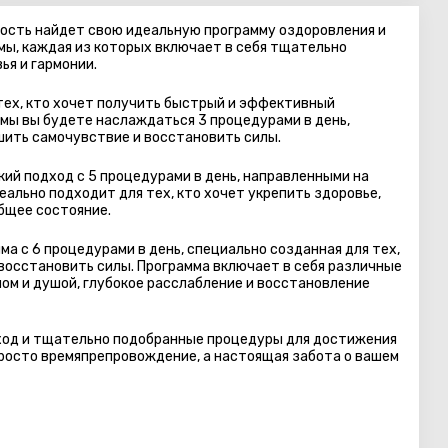
гость найдет свою идеальную программу оздоровления и
мы, каждая из которых включает в себя тщательно
я и гармонии.
тех, кто хочет получить быстрый и эффективный
ммы вы будете наслаждаться 3 процедурами в день,
шить самочувствие и восстановить силы.
кий подход с 5 процедурами в день, направленными на
ально подходит для тех, кто хочет укрепить здоровье,
бщее состояние.
а с 6 процедурами в день, специально созданная для тех,
восстановить силы. Программа включает в себя различные
лом и душой, глубокое расслабление и восстановление
ход и тщательно подобранные процедуры для достижения
просто времяпрепровождение, а настоящая забота о вашем