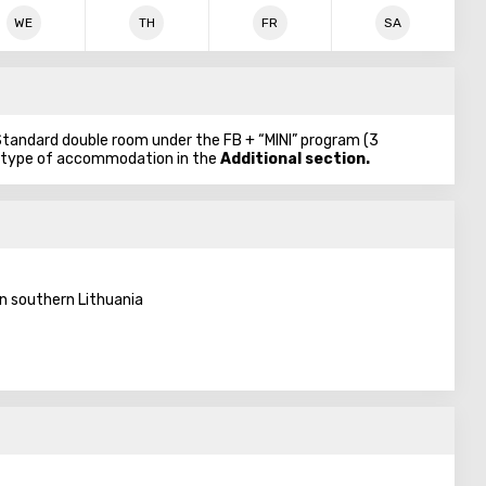
WE
TH
FR
SA
 Standard double room under the FB + “MINI” program (3
r type of accommodation in the
Additional section.
 in southern Lithuania