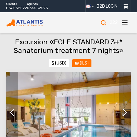
Clients
Agents
B2B LOGIN
036552522
036552525
222
Excursion «EGLE STANDARD 3+*
Sanatorium treatment 7 nights»
$
(USD)
₪
(ILS)