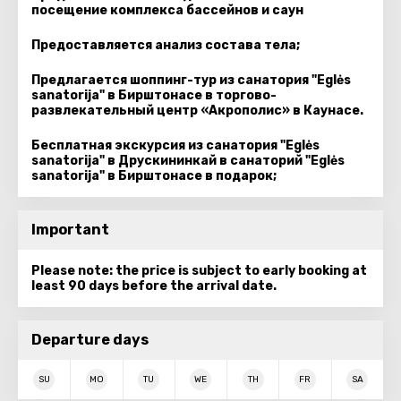
посещение комплекса бассейнов и саун
Предоставляется анализ состава тела;
Предлагается шоппинг-тур из санатория "Eglės
sanatorija" в Бирштонасе в торгово-
развлекательный центр «Акрополис» в Каунасе.
Бесплатная экскурсия из санатория "Eglės
sanatorija" в Друскининкай в санаторий "Eglės
sanatorija" в Бирштонасе в подарок;
Important
Please note: the price is subject to early booking at
least 90 days before the arrival date.
Departure days
SU
MO
TU
WE
TH
FR
SA