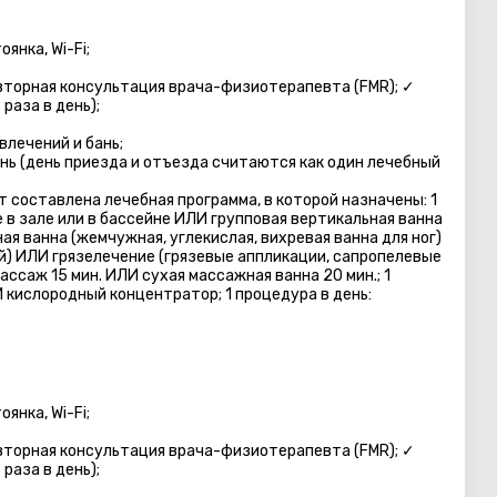
янка, Wi-Fi;
вторная консультация врача-физиотерапевта (FMR); ✓
раза в день);
влечений и бань;
нь (день приезда и отъезда считаются как один лечебный
 составлена лечебная программа, в которой назначены: 1
е в зале или в бассейне ИЛИ групповая вертикальная ванна
ная ванна (жемчужная, углекислая, вихревая ванна для ног)
) ИЛИ грязелечение (грязевые аппликации, сапропелевые
ссаж 15 мин. ИЛИ сухая массажная ванна 20 мин.; 1
 кислородный концентратор; 1 процедура в день:
янка, Wi-Fi;
вторная консультация врача-физиотерапевта (FMR); ✓
раза в день);