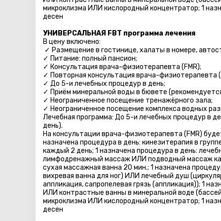
микроклизмa ИЛИ кислородный концентратор; 1 наз
десен
УНИВЕРСАЛЬНАЯ FBT программа лечения
В цену включено:
✓ Размещение в гостинице, халаты в номере, автосто
✓ Питание: полный пансион;
✓ Консультация врача-физиотерапевта (FMR);
✓ Повторная консультация врача-физиотерапевта (
✓ До 5-и лечебных процедур в день;
✓ Приём минеральной воды в бювете (рекомендуется 
✓ Неограниченное посещение тренажёрного зала;
✓ Неограниченное посещение комплекса водных разв
Лечебная программа: До 5-и лечебных процедур в де
день).
На консультации врача-физиотерапевта (FMR) будет
назначена процедура в день: кинезитерапия в группе
каждый 2 день; 1 назначена процедура в день: лече
лимфодренажный массаж ИЛИ подводный массаж каж
сухая массажная ванна 20 мин.; 1 назначена процеду
вихревая ванна для ног) ИЛИ лечебный душ (циркуля
аппликация, сапропелевая грязь (аппликация)); 1 н
ИЛИ контрастные ванны в минеральной воде (бассе
микроклизмa ИЛИ кислородный концентратор; 1 наз
десен