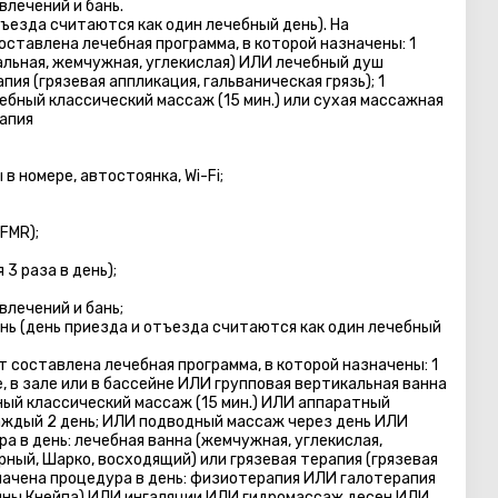
лечений и бань.
тъезда считаются как один лечебный день). На
ставлена лечебная программа, в которой назначены: 1
альная, жемчужная, углекислая) ИЛИ лечебный душ
ия (грязевая аппликация, гальваническая грязь); 1
ебный классический массаж (15 мин.) или сухая массажная
рапия
в номере, автостоянка, Wi-Fi;
FMR);
3 раза в день);
лечений и бань;
нь (день приезда и отъезда считаются как один лечебный
 составлена лечебная программа, в которой назначены: 1
, в зале или в бассейне ИЛИ групповая вертикальная ванна
бный классический массаж (15 мин.) ИЛИ аппаратный
дый 2 день; ИЛИ подводный массаж через день ИЛИ
ра в день: лечебная ванна (жемчужная, углекислая,
рный, Шарко, восходящий) или грязевая терапия (грязевая
азначена процедура в день: физиотерапия ИЛИ галотерапия
йны Кнейпa) ИЛИ ингаляции ИЛИ гидромассаж десен ИЛИ