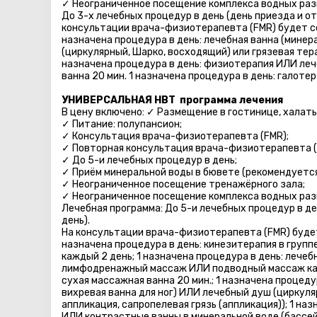
✓ Неограниченное посещение комплекса водных разв
До 3-х лечебных процедур в день (день приезда и о
консультации врача-физиотерапевта (FMR) будет со
назначена процедура в день: лечебная ванна (минер
(циркулярный, Шарко, восходящий) или грязевая терап
назначена процедура в день: физиотерапия ИЛИ леч
ванна 20 мин. 1 назначена процедура в день: галоте
УНИВЕРСАЛЬНАЯ HBT программа лечения
В цену включено: ✓ Размещение в гостинице, халаты 
✓ Питание: полупансион;
✓ Консультация врача-физиотерапевта (FMR);
✓ Повторная консультация врача-физиотерапевта (
✓ До 5-и лечебных процедур в день;
✓ Приём минеральной воды в бювете (рекомендуется 
✓ Неограниченное посещение тренажёрного зала;
✓ Неограниченное посещение комплекса водных разв
Лечебная программа: До 5-и лечебных процедур в де
день).
На консультации врача-физиотерапевта (FMR) будет
назначена процедура в день: кинезитерапия в группе
каждый 2 день; 1 назначена процедура в день: лече
лимфодренажный массаж ИЛИ подводный массаж каж
сухая массажная ванна 20 мин.; 1 назначена процеду
вихревая ванна для ног) ИЛИ лечебный душ (циркуля
аппликация, сапропелевая грязь (аппликация)); 1 н
ИЛИ контрастные ванны в минеральной воде (бассе