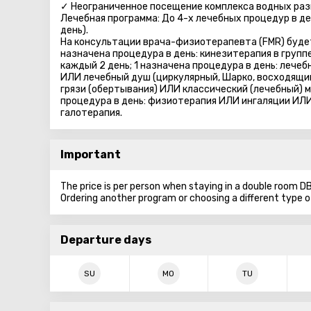
✓ Неограниченное посещение комплекса водных раз
Лечебная программа: До 4-х лечебных процедур в де
день).
На консультации врача-физиотерапевта (FMR) будет
назначена процедура в день: кинезитерапия в групп
каждый 2 день; 1 назначена процедура в день: лечеб
ИЛИ лечебный душ (циркулярный, Шарко, восходящий
грязи (обертывания) ИЛИ классический (лечебный) ма
процедура в день: физиотерапия ИЛИ ингаляции ИЛИ
галотерапия.
Important
The price is per person when staying in a double room
Ordering another program or choosing a different type 
Departure days
SU
MO
TU