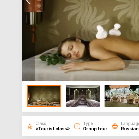
Class
Type
Languag
«Tourist class»
Group tour
Russian