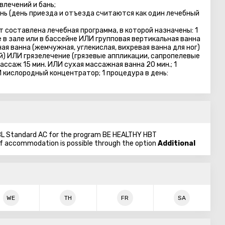
влечений и бань;
нь (день приезда и отъезда считаются как один лечебный
 составлена лечебная программа, в которой назначены: 1
е в зале или в бассейне ИЛИ групповая вертикальная ванна
ная ванна (жемчужная, углекислая, вихревая ванна для ног)
) ИЛИ грязелечение (грязевые аппликации, сапропелевые
ссаж 15 мин. ИЛИ сухая массажная ванна 20 мин.; 1
 кислородный концентратор; 1 процедура в день:
 DBL Standard AC for the program BE HEALTHY HBT
of accommodation is possible through the option
Additional
WE
TH
FR
SA