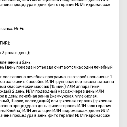
начена процедура в день: фитотерапия ИЛИ гидромассаж
янка, Wi-Fi;
FMR);
3 раза в день);
лечений и бань;
нь (день приезда и отъезда считаются как один лечебный
 составлена лечебная программа, в которой назначены: 1
, в зале или в бассейне ИЛИ групповая вертикальная ванна
бный классический массаж (15 мин.) ИЛИ аппаратный
дый 2 день; ИЛИ подводный массаж через день ИЛИ
ра в день: лечебная ванна (жемчужная, углекислая,
рный, Шарко, восходящий) или грязевая терапия (грязевая
азначена процедура в день: физиотерапия ИЛИ галотерапия
йны Кнейпa) ИЛИ ингаляции ИЛИ гидромассаж десен ИЛИ
начена процедура в день: фитотерапия ИЛИ гидромассаж