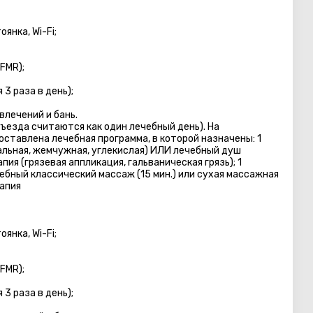
янка, Wi-Fi;
FMR);
3 раза в день);
лечений и бань.
тъезда считаются как один лечебный день). На
ставлена лечебная программа, в которой назначены: 1
альная, жемчужная, углекислая) ИЛИ лечебный душ
ия (грязевая аппликация, гальваническая грязь); 1
ебный классический массаж (15 мин.) или сухая массажная
рапия
янка, Wi-Fi;
FMR);
3 раза в день);