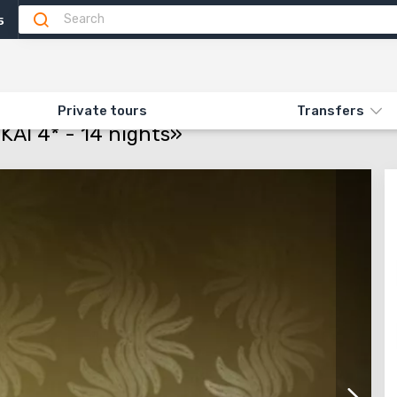
5
Attractions
Feedback
N «GRAND SPA DRUSKININKAI 4* - 14 NIGHTS»
Private tours
Transfers
AI 4* - 14 nights»