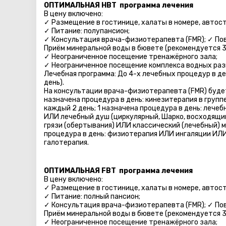
ОПТИМАЛЬНАЯ HBT программа лечения
В цену включено:
✓ Размещение в гостинице, халаты в номере, автосто
✓ Питание: полупансион;
✓ Консультация врача-физиотерапевта (FMR); ✓ По
Приём минеральной воды в бювете (рекомендуется 3 
✓ Неограниченное посещение тренажёрного зала;
✓ Неограниченное посещение комплекса водных раз
Лечебная программа: До 4-х лечебных процедур в де
день).
На консультации врача-физиотерапевта (FMR) будет
назначена процедура в день: кинезитерапия в групп
каждый 2 день; 1 назначена процедура в день: лечеб
ИЛИ лечебный душ (циркулярный, Шарко, восходящий
грязи (обертывания) ИЛИ классический (лечебный) ма
процедура в день: физиотерапия ИЛИ ингаляции ИЛИ
галотерапия.
ОПТИМАЛЬНАЯ FBT программа лечения
В цену включено:
✓ Размещение в гостинице, халаты в номере, автосто
✓ Питание: полный пансион;
✓ Консультация врача-физиотерапевта (FMR); ✓ По
Приём минеральной воды в бювете (рекомендуется 3 
✓ Неограниченное посещение тренажёрного зала;