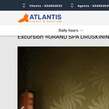
Clients - 036552522
Agents - 03655252
Description
Important
Departure days
Info
THE MAIN
TYPES AND DIRECTIONS
DAILY TOURS
EXCURSIO
Daily tours
Excursion «GRAND SPA DRUSKININK