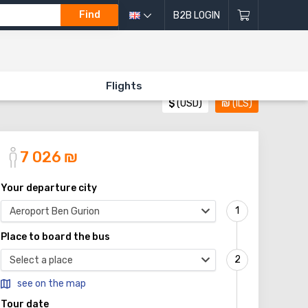
Find
B2B LOGIN
Flights
$
(USD)
₪
(ILS)
7 026
₪
Your departure city
Aeroport Ben Gurion
Place to board the bus
Select a place
see on the map
Tour date