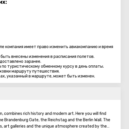
их:
ле компания имеет право изменить авиакомпанию и время
быть внесены изменения в расписания полетов.
доставлено заранее.
 по туристическому обменному курсу в день оплаты.
ховки маршруту путешествия.
цах, указанный в маршруте, может быть изменен.
n, combines rich history and modern art. Here you will find
e Brandenburg Gate, the Reichstag and the Berlin Wall. The
s, art galleries and the unique atmosphere created by the