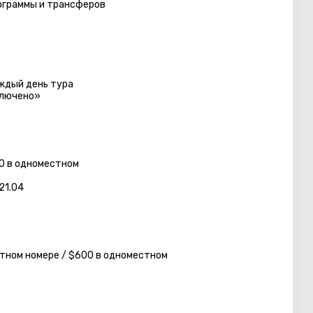
ограммы и трансферов
аждый день тура
ключено»
00 в одноместном
21.04
стном номере / $600 в одноместном