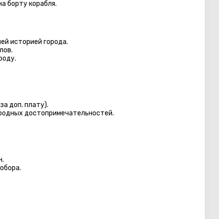
а борту корабля.
ней историей города.
лов.
роду.
а доп. плату).
иродных достопримечательностей.
н.
обора.