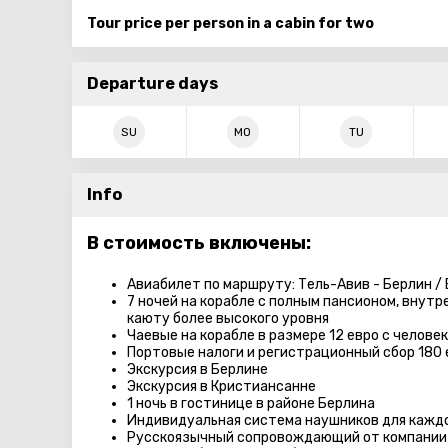
Tour price per person in a cabin for two
Departure days
SU
MO
TU
Info
В стоимость включены:
Авиабилет по маршруту: Тель-Авив - Берлин / 
7 ночей на корабле с полным пансионом, внут
каюту более высокого уровня
Чаевые на корабле в размере 12 евро с человек
Портовые налоги и регистрационный сбор 180 
Экскурсия в Берлине
Экскурсия в Кристиансанне
1 ночь в гостинице в районе Берлина
Индивидуальная система наушников для кажд
Русскоязычный сопровождающий от компании 