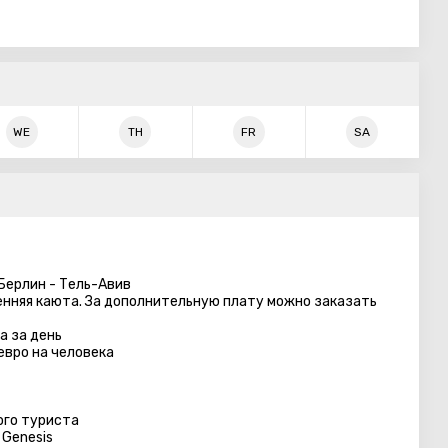
WE
TH
FR
SA
Берлин - Тель-Авив
ренняя каюта. За дополнительную плату можно заказать
а за день
евро на человека
ого туриста
Genesis