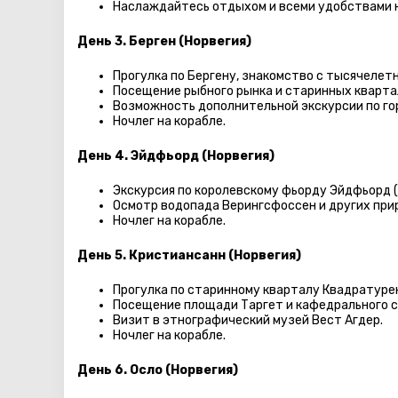
Наслаждайтесь отдыхом и всеми удобствами н
День 3. Берген (Норвегия)
Прогулка по Бергену, знакомство с тысячелет
Посещение рыбного рынка и старинных кварта
Возможность дополнительной экскурсии по го
Ночлег на корабле.
День 4. Эйдфьорд (Норвегия)
Экскурсия по королевскому фьорду Эйдфьорд (з
Осмотр водопада Верингсфоссен и других пр
Ночлег на корабле.
День 5. Кристиансанн (Норвегия)
Прогулка по старинному кварталу Квадратуре
Посещение площади Таргет и кафедрального с
Визит в этнографический музей Вест Агдер.
Ночлег на корабле.
День 6. Осло (Норвегия)