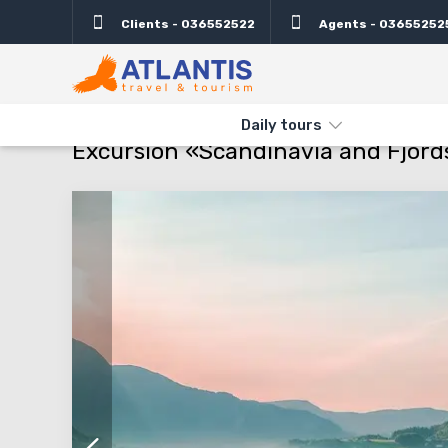
Clients - 036552522
Agents - 03655252
Description
Important
Departure days
Info
THE MAIN
TYPES AND DIRECTIONS
DAILY TOURS
EXCURSIO
Daily tours
Excursion «Scandinavia and Fjords 