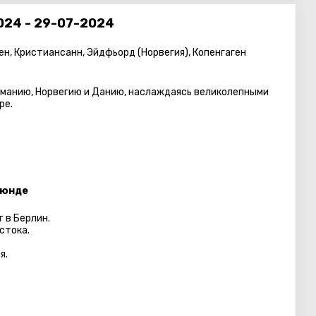
024 - 29-07-2024
ен, Кристиансанн, Эйдфьорд (Норвегия), Копенгаген
манию, Норвегию и Данию, наслаждаясь великолепными
ре.
мюнде
 в Берлин.
стока.
я.