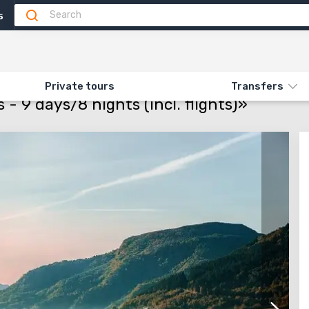
5
Attractions
Feedback
N «SCANDINAVIA AND FJORDS - 9 DAYS/8 NIGHTS (INCL. FLIGHTS)»
Private tours
Transfers
- 9 days/8 nights (incl. flights)»