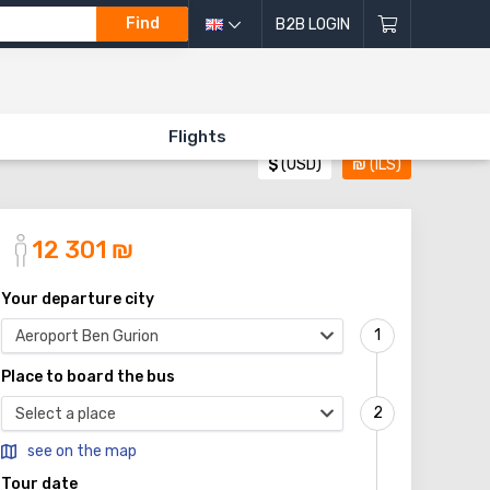
Find
B2B LOGIN
Flights
$
(USD)
₪
(ILS)
12 301
₪
Your departure city
Aeroport Ben Gurion
Place to board the bus
Select a place
see on the map
Tour date