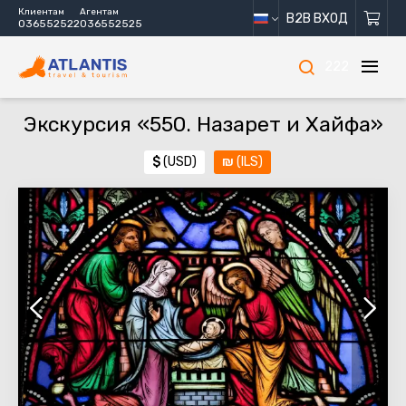
Клиентам
Агентам
B2B ВХОД
036552522
036552525
222
Экскурсия «550. Назарет и Хайфа»
$
(USD)
₪
(ILS)