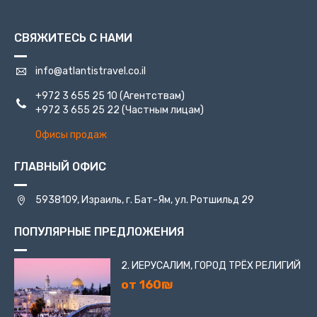
Буквально утопающие в зелени и цветах сады
СВЯЖИТЕСЬ С НАМИ
представляют собой ступенчатый оазис, вмещающий
в себя невероятные монументы, фонтаны, светильники
и вазоны. Оазис, который со своей вершины
info@atlantistravel.co.il
представляет возможность насладиться панорамой
+972 3 655 25 10
(Агентствам)
города.
+972 3 655 25 22
(Частным лицам)
Хайфа приятно удивит и обрадует, как любителей
Офисы продаж
размеренного образа жизни, так и жаждущих
приключений, и поклонников ночного драйва
ГЛАВНЫЙ ОФИС
5938109, Израиль, г. Бат-Ям, ул. Ротшильд 29
ПОПУЛЯРНЫЕ ПРЕДЛОЖЕНИЯ
2. ИЕРУСАЛИМ, ГОРОД ТРЁХ РЕЛИГИЙ
от 160₪