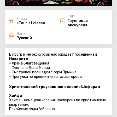
Тип
Класс
Групповая
«Tourist class»
экскурсия
Язык
Русский
В программе экскурсии нас ожидает посещение в
Назарете
:
- Храма Благовещения
- Фонтана Девы Марии
- Смотровой площадки с горы Прыжка
- Прогулка по древним кварталам города.
Христианский треугольник селения Шефарам
Хайфа
Хайфа - немецкая колония, экскурсия по христианским
кварталам.
Бахайские сады *обзорно