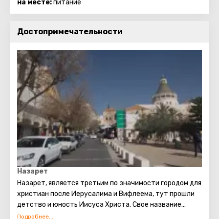
на месте:
питание
Достопримечательности
Назарет
Назарет, является третьим по значимости городом для
христиан после Иерусалима и Вифлеема, тут прошли
детство и юность Иисуса Христа. Свое название
Назарет получил от еврейского слова «нецер» - ветвь,