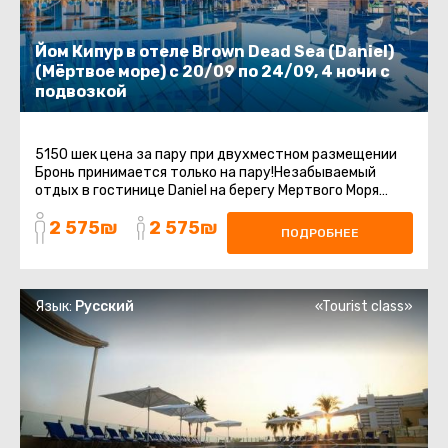
Йом Кипур в отеле Brown Dead Sea (Daniel)
(Мёртвое море) с 20/09 по 24/09, 4 ночи с
подвозкой
5150 шек цена за пару при двухместном размещении
Бронь принимается только на пару!Незабываемый
отдых в гостинице Daniel на берегу Мертвого Моря
включает групповой трансфер ...
2 575₪
2 575₪
ПОДРОБНЕЕ
Язык:
Русский
«Tourist class»