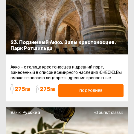
23. Подземный Акко. Залы крестоносцев.
Парк Ротшильда
Акко – столица крестоносцев и древний порт,
занесенный в список всемирного наследия ЮНЕСКО.Вы
сможете воочию лицезреть древние крепостные
стены, восточный базар, старинные ...
275₪
275₪
ПОДРОБНЕЕ
Язык:
Русский
«Tourist class»