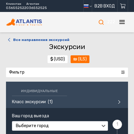
Клиентам
Агентам
B2B ВХОД
036552522
036552525
222
Все направления экскурсий
Экскурсии
$
(USD)
₪
(ILS)
Фильтр
ИНДИВИДУАЛЬНЫЕ
Класс экскурсии
Ваш город выезда
Выберите город