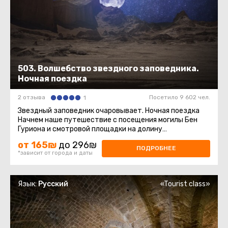
503. Волшебство звездного заповедника.
Ночная поездка
2 отзыва
Посетило 9 602 чел.
1
Звездный заповедник очаровывает. Ночная поездка
Начнем наше путешествие с посещения могилы Бен
Гуриона и смотровой площадки на долину
Цин.Эксклюзивно! Узнаем тайну ...
от 165₪
до 296₪
ПОДРОБНЕЕ
*зависит от города и даты
Язык:
Русский
«Tourist class»