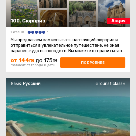
100. Сюрприз
Акция
1 отзыв
1
Мы предлагаем вам испытать настоящий сюрприз и
отправиться в увлекательное путешествие, не зная
заранее, куда вы попадете. Вы можете отправиться в
разные места нашей ...
от 144₪
до 175₪
ПОДРОБНЕЕ
*зависит от города и даты
Язык:
Русский
«Tourist class»