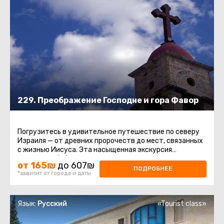
229. Преображение Господне и гора Фавор
Погрузитесь в удивительное путешествие по северу
Израиля — от древних пророчеств до мест, связанных
с жизнью Иисуса. Эта насыщенная экскурсия
соединяет библейскую ...
от 165₪
до 607₪
ПОДРОБНЕЕ
*зависит от города и даты
Язык:
Русский
«Tourist class»