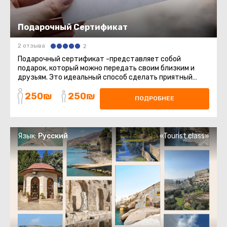
Подарочный Сертификат
2 отзыва
2
Подарочный сертификат -представляет собой
подарок, который можно передать своим близким и
друзьям. Это идеальный способ сделать приятный
сюрприз, который позволит ...
250₪
250₪
ПОДРОБНЕЕ
Язык:
Русский
«Tourist class»