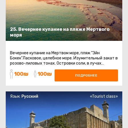
25. Вечернее купание на пляже Мертвого
моря
Вечернее купание на Мертвом море, пляж "Эйн
Бокек"Ласковое, целебное море. Изумительный закат в
розово-лиловых тонах. Островки соли, в лучах
заходящего солнца, переливающиеся ...
100₪
100₪
ПОДРОБНЕЕ
Язык:
Русский
«Tourist class»