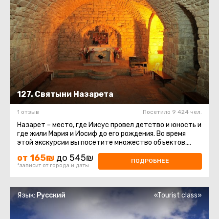
127. Святыни Назарета
1 отзыв
Посетило 9 424 чел.
Назарет – место, где Иисус провел детство и юность и
где жили Мария и Иосиф до его рождения. Во время
этой экскурсии вы посетите множество объектов,
которые христианство ...
от 165₪
до 545₪
ПОДРОБНЕЕ
*зависит от города и даты
Язык:
Русский
«Tourist class»