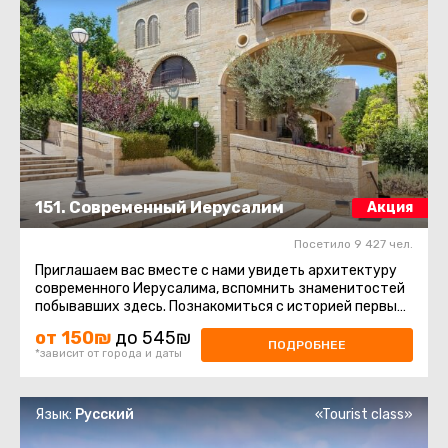
151. Современный Иерусалим
Акция
Посетило 9 427 чел.
Приглашаем вас вместе с нами увидеть архитектуру
современного Иерусалима, вспомнить знаменитостей
побывавших здесь. Познакомиться с историей первых
кварталов за ...
от 150₪
до 545₪
ПОДРОБНЕЕ
*зависит от города и даты
Язык:
Русский
«Tourist class»