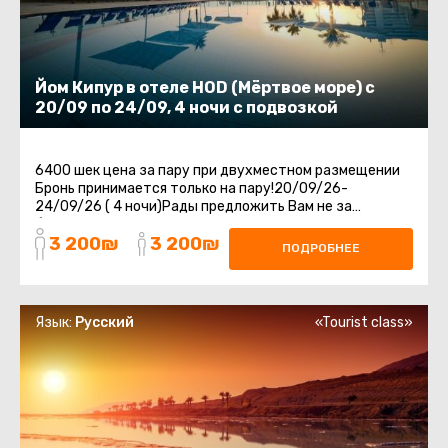
Йом Кипур в отеле HOD (Мёртвое море) с
20/09 по 24/09, 4 ночи с подвозкой
6400 шек цена за пару при двухместном размещении
Бронь принимается только на пару!20/09/26-
24/09/26 ( 4 ночи)Рады предложить Вам не за
бываемый отдых в отеле HOD на Мертвом Море.Отдых
3 200₪
3 200₪
...
ПОДРОБНЕЕ
Язык:
Русский
«Tourist class»