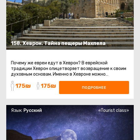
158. Хеврон. Тайна пещеры Махпела
Почему же евреи едут в Хеврон? В еврейской
традиции Хеврон олицетворяет возвращение к своим
духовным основам. Именно в Хевроне можно
почувствовать связь с Праотцами ...
175₪
175₪
ПОДРОБНЕЕ
Язык:
Русский
«Tourist class»