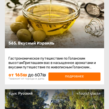
565. Вкусный Израиль
Гастрономическое путешествие по Голанским
высотамПриглашаем вас в насыщенное ароматами и
вкусами путешествие по живописным Голанским
высотам – региону, где природа ...
от 165₪
до 607₪
ПОДРОБНЕЕ
*зависит от города и даты
Язык:
Русский
«Tourist class»