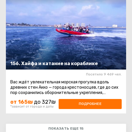
156. Хайфа и катание на кораблике
Посетило 9 469 чел.
Вас ждёт увлекательная морская прогулка вдоль
древних стен Акко — города крестоносцев, где до сих
пор сохранились оборонительные укрепления,
постройки и восточный ...
от 165₪
до 327₪
ПОДРОБНЕЕ
*зависит от города и даты
ПОКАЗАТЬ ЕЩЕ 15