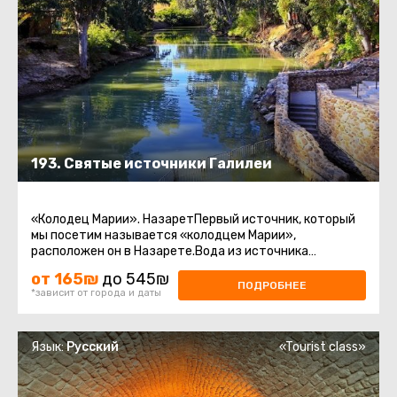
193. Святые источники Галилеи
«Колодец Марии». НазаретПервый источник, который
мы посетим называется «колодцем Марии»,
расположен он в Назарете.Вода из источника
считается священной у христиан.Храм ...
от 165₪
до 545₪
ПОДРОБНЕЕ
*зависит от города и даты
Язык:
Русский
«Tourist class»