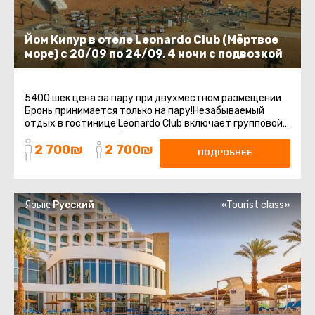
Йом Кипур в отеле Leonardo Club (Мёртвое
море) с 20/09 по 24/09, 4 ночи с подвозкой
5400 шек цена за пару при двухместном размещении
Бронь принимается только на пару!Незабываемый
отдых в гостинице Leonardo Club включает групповой
трансфер с точки сбора до ...
2 700₪
2 700₪
ПОДРОБНЕЕ
Язык:
Русский
«Tourist class»