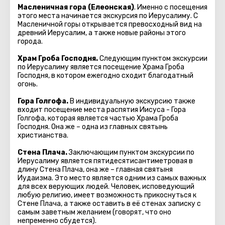
Масленичная гора (Елеонская)
. Именно с посещения
этого места начинается экскурсия по Иерусалиму. С
Масленичной горы открывается превосходный вид на
древний Иерусалим, а также новые районы этого
города.
Храм Гроба Господня.
Следующим пунктом экскурсии
по Иерусалиму является посещение Храма Гроба
Господня, в котором ежегодно сходит благодатный
огонь.
Гора Голгофа.
В индивидуальную экскурсию также
входит посещение места распятия Иисуса - Гора
Голгофа, которая является частью Храма Гроба
Господня. Она же – одна из главных святынь
христианства.
Стена Плача.
Заключающим пунктом экскурсии по
Иерусалиму является пятидесятисантиметровая в
длину Стена Плача, она же – главная святыня
Иудаизма. Это место является одним из самых важных
для всех верующих людей. Человек, исповедующий
любую религию, имеет возможность прикоснуться к
Стене Плача, а также оставить в её стенах записку с
самым заветным желанием (говорят, что оно
непременно сбудется).