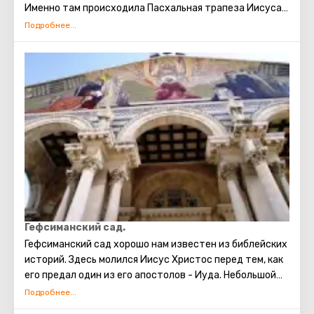
Именно там происходила Пасхальная трапеза Иисуса и
его апостолов, после чего Иуда предал Христа. Спустя
семь недель в Горницу явился Святой Дух. После этого
апостолы Христа заговорили на множестве разных
языков и отправились по миру проповедовать Новый
завет. Сцена Тайной Вечери нашла отражение в
работах знаменитых художников и иконописцев.
Гефсиманский сад.
Гефсиманский сад хорошо нам известен из библейских
историй. Здесь молился Иисус Христос перед тем, как
его предал один из его апостолов - Иуда. Небольшой
огороженный сад с оливковыми деревьями, которые,
как предполагают историки, были немыми