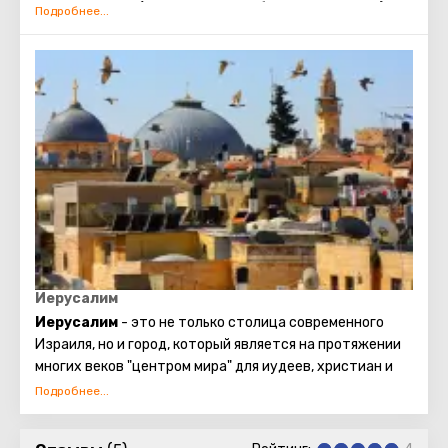
мира – Голгофа (гора, на которой был распят Иисус).
Справа от центрального входа в Храм находятся
ступеньки – по ним можно проследовать к Голгофе. Это
святое место окружено свечами и лампадами. Под
алтарём православного придела, расположенного на
Голгофе, есть углубление, отмеченное серебряным
кругом. Опустив в него руку, можно прикоснуться к
месту, где стоял крест, на котором был распят Иисус.
Верующие из разных стран приезжают в Иерусалим,
чтобы посетить важнейшую достопримечательность
– Храм Гроба Господня и дотронуться до Голгофы.
Иерусалим
Иерусалим
- это не только столица современного
Израиля, но и город, который является на протяжении
многих веков "центром мира" для иудеев, христиан и
мусульман.
Ни один другой город на планете не может сравниться