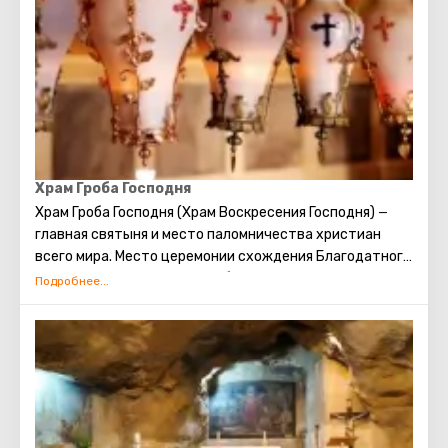
непременно сбудется. Собираясь посетить Стену
Плача, следует помнить о том, что это возможно
только в скромной одежде, прикрывающей колени и
плечи.
Храм Гроба Господня
Храм Гроба Господня (Храм Воскресения Господня)
—
главная святыня и место паломничества христиан
всего мира. Место церемонии схождения Благодатного
огня. Место распятия, погребения и воскрешения
Христа.