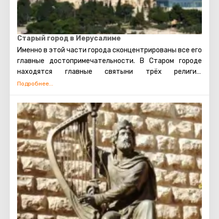
Старый город в Иерусалиме
Именно в этой части города сконцентрированы все его
главные достопримечательности. В Старом городе
находятся главные святыни трёх религий:
мусульманской, иудейской и христианской. Также есть
несколько кварталов, в которых проживают евреи,
арабы, христиане и армяне. Несмотря на то, что армяне
также исповедуют христианство, для них проводятся
отдельные службы в храмах, и живут они обособленно.
В армянском квартале практически не бывает
туристических экскурсий. Каждый может увидеть
потрясающие памятники старинной архитектуры,
просто прогулявшись по Старому городу. Башня
Давида, Храм Гроба Господня, сохранившаяся римская
торговая улица, Стена Плача и многие другие
достопримечательности Иерусалима открыты для
посещения туристами.