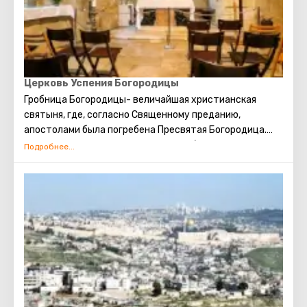
Церковь Успения Богородицы
Гробница Богородицы- величайшая христианская
святыня, где, согласно Священному преданию,
апостолами была погребена Пресвятая Богородица.
Расположена в Гефсимании. Над гробницей построена
пещерная церковь Успения Богородицы.