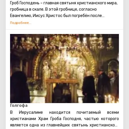
Масличной горе доставит массу удовольствия и
Гроб Господень
–
главная святыня христианского мира,
оставит незабываемые эмоции.
гробница в скале. В этой гробнице, согласно
Евангелию, Иисус Христос был погребён после
распятия и на третий день воскрес.
Голгофа
В Иерусалиме находится почитаемый всеми
христианами Храм Гроба Господня, частью которого
является одна из главнейших святынь христианского