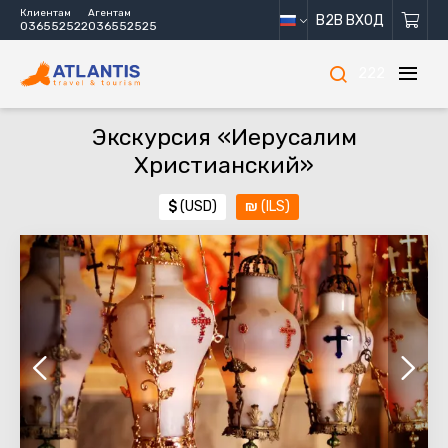
Клиентам
Агентам
B2B ВХОД
036552522
036552525
222
Экскурсия «Иерусалим
Христианский»
$
(USD)
₪
(ILS)