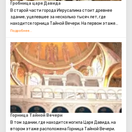
Гробница царя Давида
В старой части города Иерусалима стоит древнее
здание, уцелевшее за несколько тысяч лет, где
находится горница Тайной Вечери. На первом этаже
этого здания расположена гробница Царя Давида. Это
был великий царь, ярчайшая фигура Ветхого Завета. Он
объединил Израиль в мощное, сильное государство,
сделав Иерусалим его главной столицей, установил
Ковчег Завета на горе Сион. Перед смертью Давид
передал своему сыну Соломону средства и все
необходимые чертежи для строительства Первого
Храма. Его почитают как в христианстве, так и в
иудаизме и в исламе.
Горница Тайной Вечери
В том здании, где находится могила Царя Давида, на
втором этаже расположена Горница Тайной Вечери.