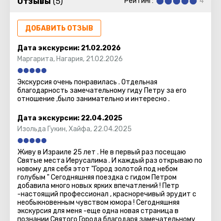
Отзывы
(5)
Рейтинг:
4
с ним, потому что только Иерусалим обладает таким
богатым духовным и историческим притяжением.
ДОБАВИТЬ ОТЗЫВ
Дата экскурсии:
21.02.2026
Маргарита
,
Нагария
,
21.02.2026
Экскурсия очень понравилась . Отдельная
благодарность замечательному гиду Петру за его
отношение ,было занимательно и интересно .
Дата экскурсии:
22.04.2025
Изольда Гукин
,
Хайфа
,
22.04.2025
Живу в Израиле 25 лет . Не в первый раз посещаю
Святые места Иерусалима . И каждый раз открываю по
новому для себя этот "Город золотой под небом
голубым " Сегодняшняя поездка с гидом Петром
добавила много новых ярких впечатлений ! Петр
-настоящий профессионал , красноречивый эрудит с
необыкновенным чувством юмора ! Сегодняшняя
экскурсия для меня -еще одна новая страница в
познании Святого Города благодаря замечательному