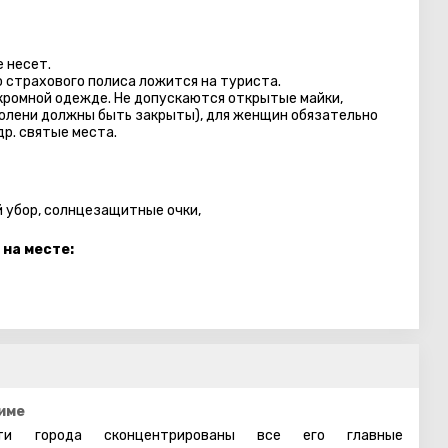
 несет.
 страхового полиса ложится на туриста.
кромной одежде. Не допускаются открытые майки,
колени должны быть закрыты), для женщин обязательно
др. святые места.
й убор, солнцезащитные очки,
 на месте:
име
и города сконцентрированы все его главные