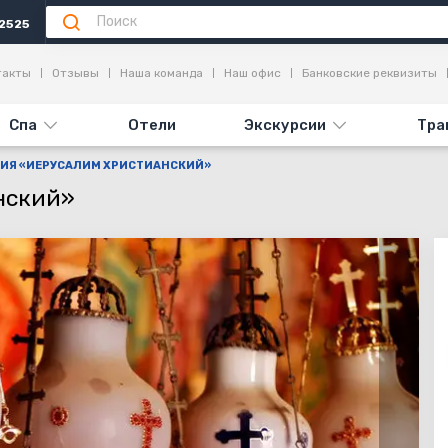
2525
опримечательности
Отзывы
такты
Отзывы
Наша команда
Наш офис
Банковские реквизиты
Спа
Отели
Экскурсии
Тра
СИЯ «ИЕРУСАЛИМ ХРИСТИАНСКИЙ»
нский»