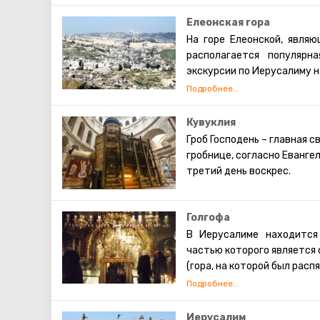
Елеонская гора
На горе Елеонской, являю
располагается популярн
экскурсии по Иерусалиму н
С высоты почти 800-ста м
и его достопримечательнос
На вершине горы Елеонск
Кувуклия
которого стоит известна
Гроб Господень
–
главная св
Иерусалима (высота соор
гробнице, согласно Еванге
На смотровой площадке 
третий день воскрес.
восхитительными), а так
Посещение смотровой площ
оставит незабываемые эмо
Голгофа
В Иерусалиме находится
частью которого является 
(гора, на которой был распя
Справа от центрального
проследовать к Голгофе.
алтарём православного п
Иерусалим