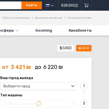
Найти
B2B ВХОД
Работа в компании
Контроль качества
Сотрудничество
нсферы
Incoming
Авиабилеты
$
(USD)
₪
(ILS)
от
3 421
₪
до
6 220
₪
Ваш город выезда
Выберите город
Тип машины
Выберите Тип машины