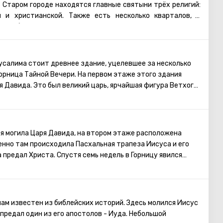
 Старом городе находятся главные святыни трёх религий:
й и христианской. Также есть несколько кварталов, в
 арабы, христиане и армяне. Несмотря на то, что армяне
нство, для них проводятся отдельные службы в храмах, и
армянском квартале практически не бывает туристических
увидеть потрясающие памятники старинной архитектуры,
усалима стоит древнее здание, уцелевшее за несколько
Старому городу. Башня Давида, Храм Гроба Господня,
горница Тайной Вечери. На первом этаже этого здания
я торговая улица, Стена Плача и многие другие
 Давида. Это был великий царь, ярчайшая фигура Ветхого
ерусалима открыты для посещения туристами.
иль в мощное, сильное государство, сделав Иерусалим его
ил Ковчег Завета на горе Сион. Перед смертью Давид
мону средства и все необходимые чертежи для
а. Его почитают как в христианстве, так и в иудаизме и в
ся могила Царя Давида, на втором этаже расположена
енно там происходила Пасхальная трапеза Иисуса и его
 предал Христа. Спустя семь недель в Горницу явился
постолы Христа заговорили на множестве разных языков и
оведовать Новый завет. Сцена Тайной Вечери нашла
енитых художников и иконописцев.
ам известен из библейских историй. Здесь молился Иисус
 предал один из его апостолов - Иуда. Небольшой