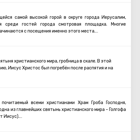
щейся самой высокой горой в округе города Иерусалим,
ая среди гостей города смотровая площадка. Многие
ачинаются с посещения именно этого места.
етров взору открывается великолепный вид на Иерусалим
ти, а также гору Сион.
ой находится русский женский монастырь, на територии
я колокольня – её видно практически из любой точки
ятыня христианского мира, гробница в скале. В этой
ужения
шестьдесят четыре метра).
—
лию, Иисус Христос был погребён после распятия и на
можно фотографироваться (снимки получаются просто
же более детально изучать город с помощью бинокля.
адки на Масличной горе доставит массу удовольствия и
ции.
 почитаемый всеми христианами Храм Гроба Господня,
одна из главнейших святынь христианского мира – Голгофа
т Иисус).
 входа в Храм находятся ступеньки – по ним можно
 Это святое место окружено свечами и лампадами. Под
ридела, расположенного на Голгофе, есть углубление,