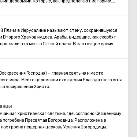
ыми деревьями, которые, как предполагают историки,
обытий, развернувшихся в ночь после Тайной Вечери. На
ХХ века была построена Церковь Всех Наций. Когда её
месте обнаружили развалины византийской церкви и
ковь получила такое название по той причине, что деньги
ой Плача в Иерусалиме называют стену, сохранившуюся
твовали 12 католических общин со всего света. Его
и Второго Храмов иудеев. Арабы, видевшие, как скорбят
на котором молился Иисус в ту страшную ночь. В церкви
 прозвали это место Стеной плача. В настоящее время
дневного освещения. Но есть мозаики, которые изображают
 у Стены Плача просить о самом сокровенном. Можно
Иуды и последующее пленение Иисуса.
ей Стены записку с заветным желанием, которое
раясь посетить Стену Плача, следует помнить о том, что
омной одежде, прикрывающей колени и плечи.
 Воскресения Господня)
главная святыня и место
—
его мира. Место церемонии схождения Благодатного огня.
я и воскрешения Христа.
одицы
ичайшая христианская святыня, где, согласно Священному
а погребена Пресвятая Богородица. Расположена в
 построена пещерная церковь Успения Богородицы.