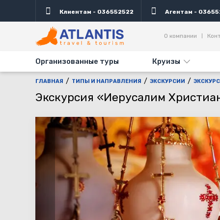
Клиентам - 036552522
Агентам - 03655
Описание
Дни выезда
Информация
Дост
О компании
Кон
Организованные туры
Круизы
ГЛАВНАЯ
ТИПЫ И НАПРАВЛЕНИЯ
ЭКСКУРСИИ
ЭКСКУР
Экскурсия «Иерусалим Христиа