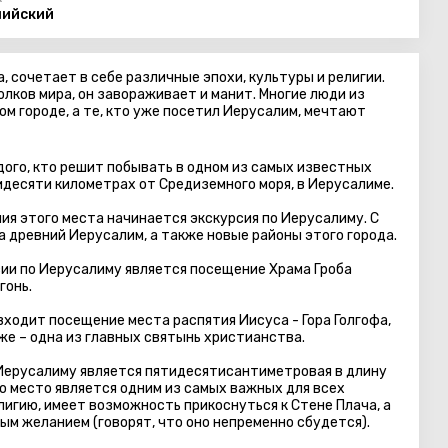
лийский
, сочетает в себе различные эпохи, культуры и религии.
олков мира, он завораживает и манит. Многие люди из
м городе, а те, кто уже посетил Иерусалим, мечтают
ого, кто решит побывать в одном из самых известных
идесяти километрах от Средиземного моря, в Иерусалиме.
ния этого места начинается экскурсия по Иерусалиму. С
 древний Иерусалим, а также новые районы этого города.
и по Иерусалиму является посещение Храма Гроба
гонь.
ходит посещение места распятия Иисуса - Гора Голгофа,
 же – одна из главных святынь христианства.
Иерусалиму является пятидесятисантиметровая в длину
то место является одним из самых важных для всех
гию, имеет возможность прикоснуться к Стене Плача, а
ым желанием (говорят, что оно непременно сбудется).