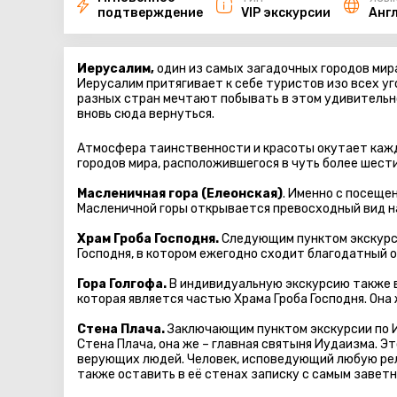
подтверждение
VIP экскурсии
Анг
Иерусалим,
один из самых загадочных городов мира
Иерусалим притягивает к себе туристов изо всех уг
разных стран мечтают побывать в этом удивительно
вновь сюда вернуться.
Атмосфера таинственности и красоты окутает кажд
городов мира, расположившегося в чуть более шест
Масленичная гора (Елеонская)
. Именно с посеще
Масленичной горы открывается превосходный вид на
Храм Гроба Господня.
Следующим пунктом экскурси
Господня, в котором ежегодно сходит благодатный о
Гора Голгофа.
В индивидуальную экскурсию также в
которая является частью Храма Гроба Господня. Она
Стена Плача.
Заключающим пунктом экскурсии по 
Стена Плача, она же – главная святыня Иудаизма. Э
верующих людей. Человек, исповедующий любую рели
также оставить в её стенах записку с самым заветн