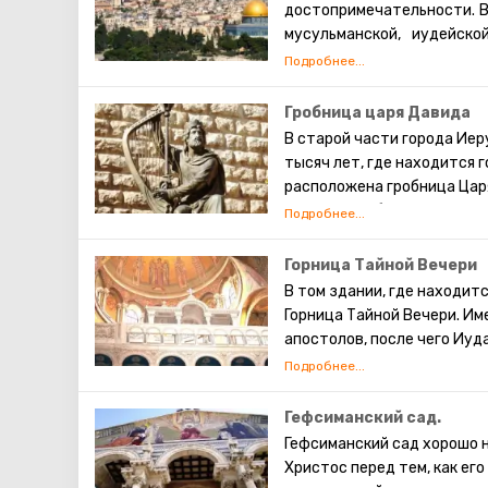
достопримечательности. В
мусульманской, иудейско
которых проживают евреи,
также исповедуют христиа
живут они обособленно. В 
Гробница царя Давида
экскурсий. Каждый может 
В старой части города Иер
просто прогулявшись по 
тысяч лет, где находится 
сохранившаяся римска
расположена гробница Царя
достопримечательности И
Завета. Он объединил Изра
главной столицей, установ
передал своему сыну Соло
Горница Тайной Вечери
строительства Первого Храм
В том здании, где находит
исламе.
Горница Тайной Вечери. Им
апостолов, после чего Иуда
Святой Дух. После этого а
отправились по миру проп
отражение в работах знам
Гефсиманский сад.
Гефсиманский сад хорошо н
Христос перед тем, как его