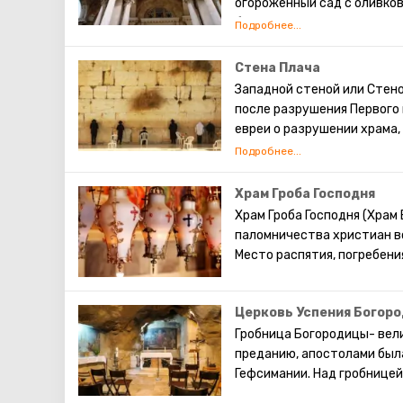
огороженный сад с оливков
были немыми свидетелями с
территории сада в начале 
начали возводить, на том 
Стена Плача
часовни крестоносцев. Цер
Западной стеной или Стен
на её строительство пожер
после разрушения Первого 
главная святыня – камень, 
евреи о разрушении храма,
нет ни одной статуи, нет 
существует традиция: стоя
молитву Христа, поцелуй 
также вложить между камн
непременно сбудется. Соби
Храм Гроба Господня
это возможно только в скр
Храм Гроба Господня (Храм
паломничества христиан вс
Место распятия, погребени
Церковь Успения Богор
Гробница Богородицы- вел
преданию, апостолами был
Гефсимании. Над гробницей