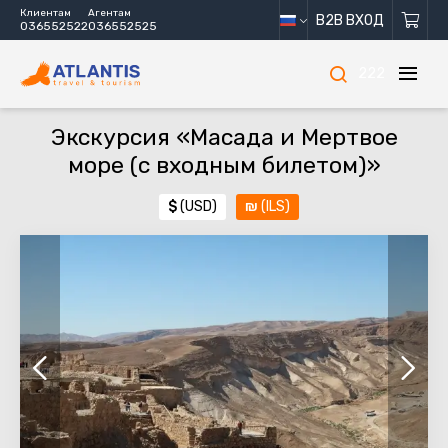
Клиентам
Агентам
B2B ВХОД
036552522
036552525
222
Экскурсия «Масада и Мертвое
море (с входным билетом)»
$
(USD)
₪
(ILS)