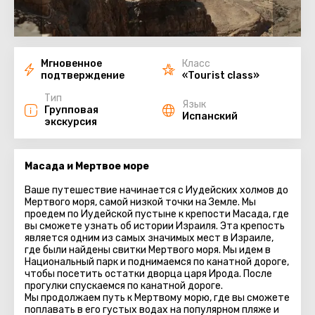
Мгновенное
Класс
подтверждение
«Tourist class»
Тип
Язык
Групповая
Испанский
экскурсия
Масада и Мертвое море
Ваше путешествие начинается с Иудейских холмов до
Мертвого моря, самой низкой точки на Земле. Мы
проедем по Иудейской пустыне к крепости Масада, где
вы сможете узнать об истории Израиля. Эта крепость
является одним из самых значимых мест в Израиле,
где были найдены свитки Мертвого моря. Мы идем в
Национальный парк и поднимаемся по канатной дороге,
чтобы посетить остатки дворца царя Ирода. После
прогулки спускаемся по канатной дороге.
Мы продолжаем путь к Мертвому морю, где вы сможете
поплавать в его густых водах на популярном пляже и