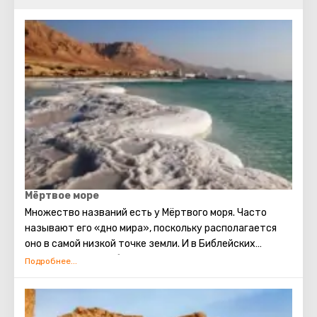
Мёртвое море
Множество названий есть у Мёртвого моря. Часто
называют его «дно мира», поскольку располагается
оно в самой низкой точке земли. И в Библейских
сюжетах этот необыкновенный водоём находит
отражение. Говорят, что в смеси для скрепления
кирпичей при строительстве Вавилонской башни
использовался состав, приготовленный на основе