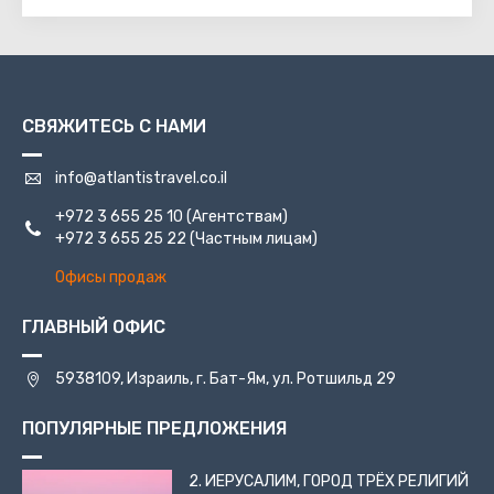
натиск противника, и было принято страшное решение.
Из числа воинов было выбрано десять человек,
перерезавших горло всем жителям крепости. После, из
их числа, жребием был выбран один воин, убивший всех
остальных, а после покончивший с собой. Ворвавшись в
СВЯЖИТЕСЬ С НАМИ
крепость, римляне увидели практически нетронутые
запасы продовольствия и воды, оружие и... мёртвых
защитников и жителей.
info@atlantistravel.co.il
+972 3 655 25 10
(Агентствам)
+972 3 655 25 22
(Частным лицам)
Офисы продаж
ГЛАВНЫЙ ОФИС
5938109, Израиль, г. Бат-Ям, ул. Ротшильд 29
ПОПУЛЯРНЫЕ ПРЕДЛОЖЕНИЯ
2. ИЕРУСАЛИМ, ГОРОД ТРЁХ РЕЛИГИЙ