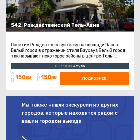
542. Рождественский Тель-Авив
Посетим Рождественскую елку на площади Часов.
Белый город в отражении стиля Баухауз Белый город
так называют некоторое районы в центре Тель-
Авива.Эти районы имеют высокую ...
Выезд из
Афула
150₪
150₪
ПОДРОБНЕЕ
Мы также нашли экскурсии из других
городов, которые находятся рядом с
вашим городом выезда