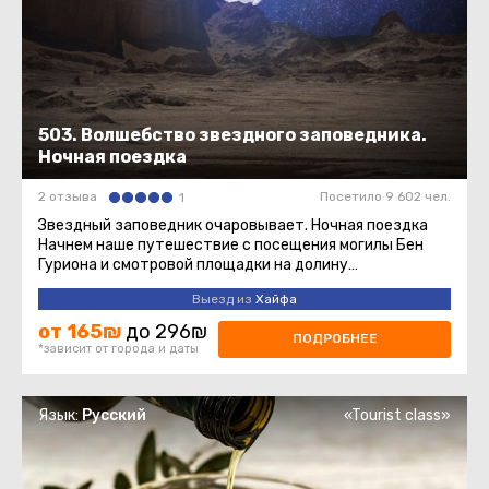
503. Волшебство звездного заповедника.
Ночная поездка
2 отзыва
Посетило 9 602 чел.
1
Звездный заповедник очаровывает. Ночная поездка
Начнем наше путешествие с посещения могилы Бен
Гуриона и смотровой площадки на долину
Цин.Эксклюзивно! Узнаем тайну ...
Выезд из
Хайфа
от 165₪
до 296₪
ПОДРОБНЕЕ
*зависит от города и даты
Язык:
Русский
«Tourist class»