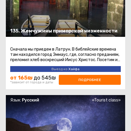
135. Жемчужины приморской низменности
Сначала мы приедем в Латрун. В библейские времена
там находился город Эммаус, где, согласно преданиям,
преломил хлеб воскресший Иисус Христос. Посетим и
магазин знаменитых ...
Выезд из
Хайфа
от 165₪
до 545₪
ПОДРОБНЕЕ
*зависит от города и даты
Язык:
Русский
«Tourist class»