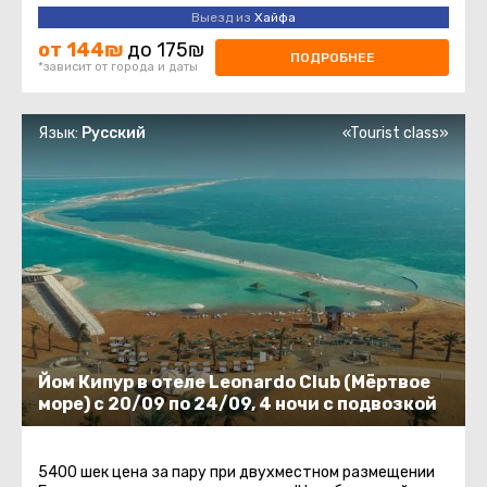
разные места нашей ...
Выезд из
Хайфа
от 144₪
до 175₪
ПОДРОБНЕЕ
*зависит от города и даты
Язык:
Русский
«Tourist class»
Йом Кипур в отеле Leonardo Club (Мёртвое
море) с 20/09 по 24/09, 4 ночи с подвозкой
5400 шек цена за пару при двухместном размещении