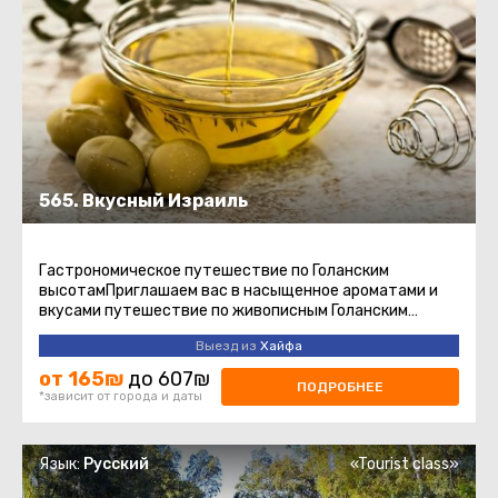
565. Вкусный Израиль
Гастрономическое путешествие по Голанским
высотамПриглашаем вас в насыщенное ароматами и
вкусами путешествие по живописным Голанским
высотам – региону, где природа ...
Выезд из
Хайфа
от 165₪
до 607₪
ПОДРОБНЕЕ
*зависит от города и даты
Язык:
Русский
«Tourist class»