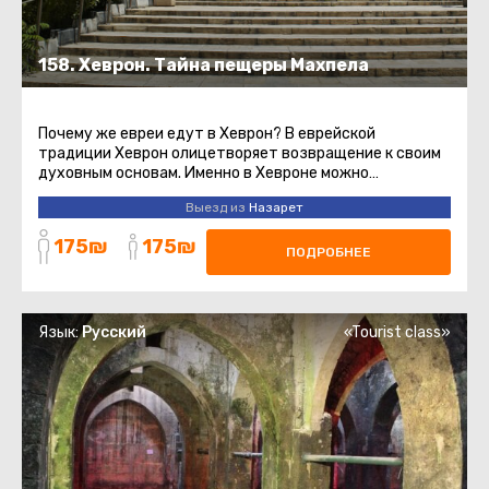
158. Хеврон. Тайна пещеры Махпела
Почему же евреи едут в Хеврон? В еврейской
традиции Хеврон олицетворяет возвращение к своим
духовным основам. Именно в Хевроне можно
почувствовать связь с Праотцами ...
Выезд из
Назарет
175₪
175₪
ПОДРОБНЕЕ
Язык:
Русский
«Tourist class»