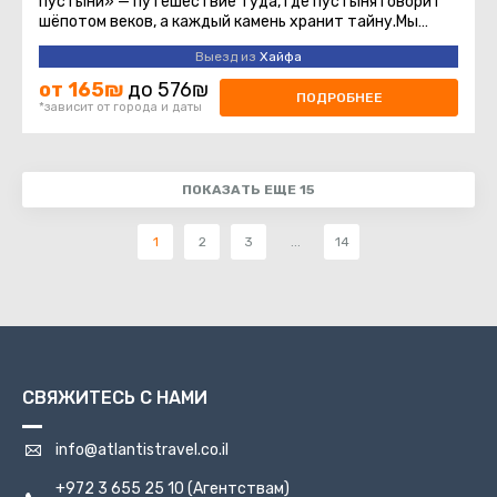
пустыни» — путешествие туда, где пустыня говорит
шёпотом веков, а каждый камень хранит тайну.Мы
начинаем путь с Модиин ...
Выезд из
Хайфа
от 165₪
до 576₪
ПОДРОБНЕЕ
*зависит от города и даты
ПОКАЗАТЬ ЕЩЕ 15
1
2
3
...
14
СВЯЖИТЕСЬ С НАМИ
info@atlantistravel.co.il
+972 3 655 25 10
(Агентствам)