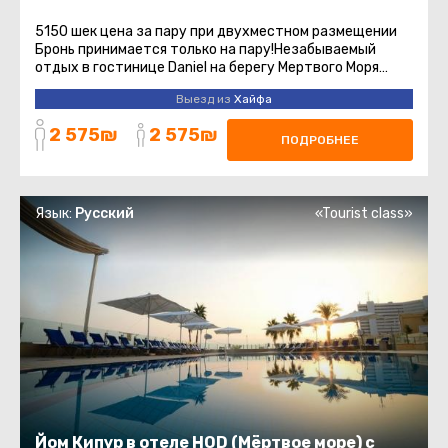
5150 шек цена за пару при двухместном размещении
Бронь принимается только на пару!Незабываемый
отдых в гостинице Daniel на берегу Мертвого Моря
включает групповой трансфер ...
Выезд из
Хайфа
2 575₪
2 575₪
ПОДРОБНЕЕ
Язык:
Русский
«Tourist class»
Йом Кипур в отеле HOD (Мёртвое море) с