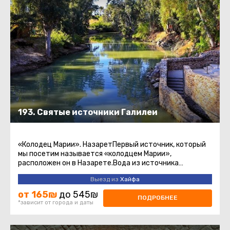
193. Святые источники Галилеи
«Колодец Марии». НазаретПервый источник, который
мы посетим называется «колодцем Марии»,
расположен он в Назарете.Вода из источника
считается священной у христиан.Храм ...
Выезд из
Хайфа
от 165₪
до 545₪
ПОДРОБНЕЕ
*зависит от города и даты