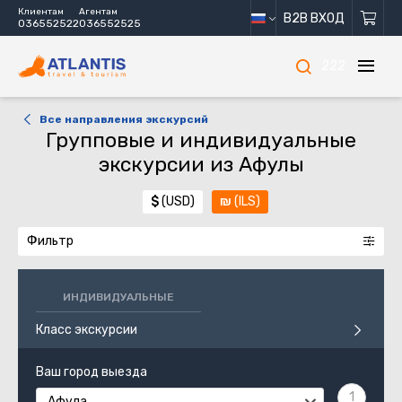
Клиентам
Агентам
B2B ВХОД
036552522
036552525
222
Все направления экскурсий
Групповые и индивидуальные
экскурсии из Афулы
$
(USD)
₪
(ILS)
Фильтр
ИНДИВИДУАЛЬНЫЕ
Класс экскурсии
Ваш город выезда
Афула