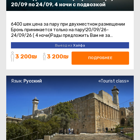
20/09 по 24/09, 4 ночи с подвозкой
6400 шек цена за пару при двухместном размещении
Бронь принимается только на пару!20/09/26-
24/09/26 ( 4 ночи)Рады предложить Вам не за
бываемый отдых в отеле HOD на Мертвом Море.Отдых
Выезд из
Хайфа
...
3 200₪
3 200₪
ПОДРОБНЕЕ
Язык:
Русский
«Tourist class»