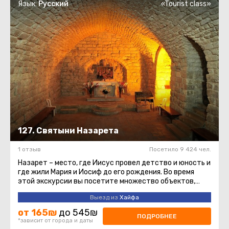
Язык:
Русский
«Tourist class»
127. Святыни Назарета
1 отзыв
Посетило 9 424 чел.
Назарет – место, где Иисус провел детство и юность и
где жили Мария и Иосиф до его рождения. Во время
этой экскурсии вы посетите множество объектов,
которые христианство ...
Выезд из
Хайфа
от 165₪
до 545₪
ПОДРОБНЕЕ
*зависит от города и даты