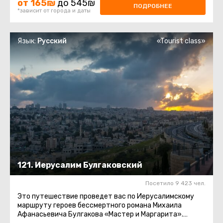
от 165₪
до 545₪
ПОДРОБНЕЕ
*зависит от города и даты
Язык:
Русский
«Tourist class»
121. Иерусалим Булгаковский
Посетило 9 423 чел.
Это путешествие проведет вас по Иерусалимскому
маршруту героев бессмертного романа Михаила
Афанасьевича Булгакова «Мастер и Маргарита».