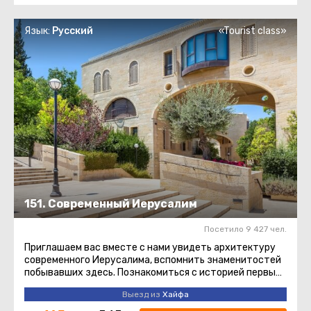
Язык:
Русский
«Tourist class»
151. Современный Иерусалим
Посетило 9 427 чел.
Приглашаем вас вместе с нами увидеть архитектуру
современного Иерусалима, вспомнить знаменитостей
побывавших здесь. Познакомиться с историей первых
кварталов за ...
Выезд из
Хайфа