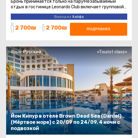
Бронь принимается только на пару!Незабываемый
отдых в гостинице Leonardo Club включает групповой
трансфер с точки сбора до ...
Выезд из
Хайфа
2 700₪
2 700₪
ПОДРОБНЕЕ
Язык:
Русский
«Tourist class»
Йом Кипур в отеле Brown Dead Sea (Daniel)
(Мёртвое море) с 20/09 по 24/09, 4 ночи с
подвозкой