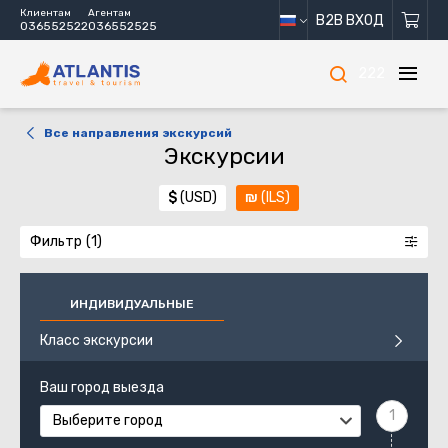
Клиентам
Агентам
B2B ВХОД
036552522
036552525
222
Все направления экскурсий
Экскурсии
$
(USD)
₪
(ILS)
Фильтр
ИНДИВИДУАЛЬНЫЕ
Класс экскурсии
Ваш город выезда
Выберите город