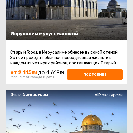
Иерусалим мусульманский
Старый Город в Иерусалиме обнесен высокой стеной.
За ней проходит обычная повседневная жизнь, и в
каждом из четырех районов, составляющих Старый
Город, идет торговля ...
от 2 115₪
до 4 619₪
ПОДРОБНЕЕ
*зависит от города и даты
Язык:
Английский
VIP экскурсии