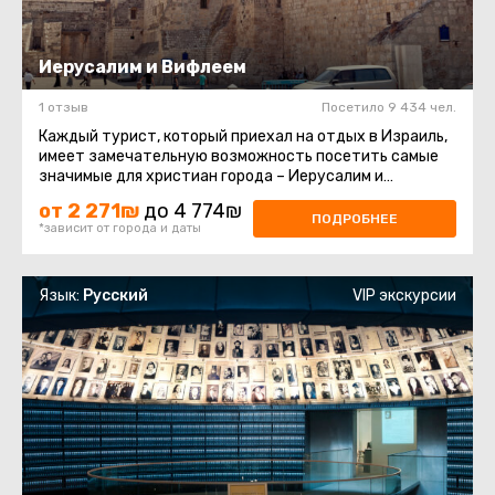
Иерусалим и Вифлеем
1 отзыв
Посетило 9 434 чел.
Каждый турист, который приехал на отдых в Израиль,
имеет замечательную возможность посетить самые
значимые для христиан города – Иерусалим и
Вифлеем. Индивидуальная ...
от 2 271₪
до 4 774₪
ПОДРОБНЕЕ
*зависит от города и даты
Язык:
Русский
VIP экскурсии