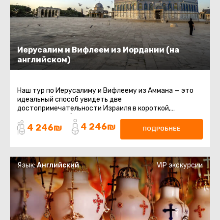
Иерусалим и Вифлеем из Иордании (на
английском)
Наш тур по Иерусалиму и Вифлеему из Аммана — это
идеальный способ увидеть две
достопримечательности Израиля в короткой,
выгодной и удобной поездке. Вы совершите ...
4 246₪
4 246₪
ПОДРОБНЕЕ
Язык:
Английский
VIP экскурсии