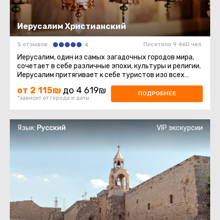
Иерусалим Христианский
5 отзывов
Посетило 9 460 чел.
4
Иерусалим, один из самых загадочных городов мира,
сочетает в себе различные эпохи, культуры и религии.
Иерусалим притягивает к себе туристов изо всех
уголков мира, он ...
от 2 115₪
до 4 619₪
ПОДРОБНЕЕ
*зависит от города и даты
Язык:
Русский
VIP экскурсии