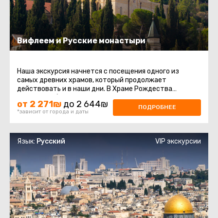
Вифлеем и Русские монастыри
Наша экскурсия начнется с посещения одного из
самых древних храмов, который продолжает
действовать и в наши дни. В Храме Рождества
Христова оборудован специальный ...
от 2 271₪
до 2 644₪
ПОДРОБНЕЕ
*зависит от города и даты
Язык:
Русский
VIP экскурсии