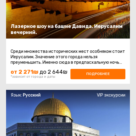
Лазерное шоу на башне Давида. Иерусалим
вечерний.
Среди множества исторических мест особняком стоит
Иерусалим. Значение этого города нельзя
преуменьшить. Именно сюда в предпасхальную ночь
устремляются паломники ...
от 2 271₪
до 2 644₪
ПОДРОБНЕЕ
*зависит от города и даты
Язык:
Русский
VIP экскурсии