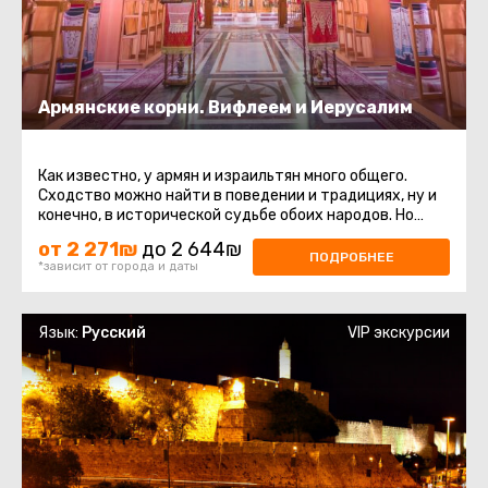
Армянские корни. Вифлеем и Иерусалим
Как известно, у армян и израильтян много общего.
Сходство можно найти в поведении и традициях, ну и
конечно, в исторической судьбе обоих народов. Но
есть еще одна связь ...
от 2 271₪
до 2 644₪
ПОДРОБНЕЕ
*зависит от города и даты
Язык:
Русский
VIP экскурсии