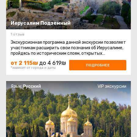
Иерусалим Подземный
1 отзыв
Экскурсионная программа данной экскурсии позволяет
участникам расширить свои познания об Иерусалиме,
пройдясь по историческим слоям, открытых
археологами и представленными ...
от 2 115₪
до 4 619₪
ПОДРОБНЕЕ
*зависит от города и даты
Язык:
Русский
VIP экскурсии