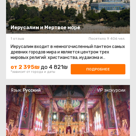
Иерусалим и Мертвое море
1 отзыв
Посетило 9 406 чел.
Иерусалим входит в немногочисленный пантеон самых
древних городов мира и является центром трех
мировых религий: христианства, иудаизма и
мусульманства. К тому же, это ...
от 2 395₪
до 4 821₪
ПОДРОБНЕЕ
*зависит от города и даты
Язык:
Русский
VIP экскурсии